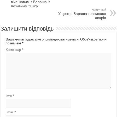
військовим з Вараша із
позивним “Скіф”
Наступний
У центрі Вараша трапилася
аварія
Залишити відповідь
Ваша e-mail адреса не оприлюднюватиметься.
Обов’язкові поля
позначені
*
Коментар
*
Ім'я
*
Email
*