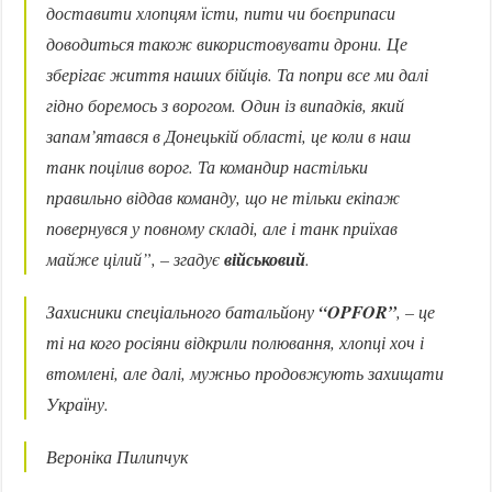
доставити хлопцям їсти, пити чи боєприпаси
доводиться також використовувати дрони. Це
зберігає життя наших бійців. Та попри все ми далі
гідно боремось з ворогом. Один із випадків, який
запам’ятався в Донецькій області, це коли в наш
танк поцілив ворог. Та командир настільки
правильно віддав команду, що не тільки екіпаж
повернувся у повному складі, але і танк приїхав
майже цілий”,
– згадує
військовий
.
Захисники спеціального батальйону
“OPFOR”
, – це
ті на кого росіяни відкрили полювання, хлопці хоч і
втомлені, але далі, мужньо продовжують захищати
Україну.
Вероніка Пилипчук