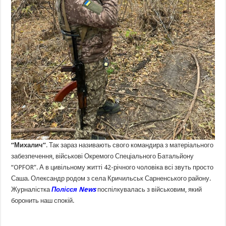
“Михалич”
. Так зараз називають свого командира з матеріального
забезпечення, військові Окремого Спеціального Батальйону
“OPFOR”. А в цивільному житті 42-річного чоловіка всі звуть просто
Саша. Олександр родом з села Кричильськ Сарненського району.
Журналістка
Полісся News
поспілкувалась з військовим, який
боронить наш спокій.