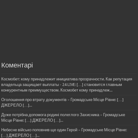
Коментарі
Космобет: кому принадлежит инициатива прозрачности. Как репутация
владельца защищает выплаты - 24 LIVE: […] становится главным
конкурентным преимуществом. Космобет кому принадлеж...
Оголошення про втрату документів – Громадське Місце Рівне: […]
ДЖЕРЕЛО […]...
Дуже потрібна допомога родині полеглого Захисника – Громадське
Місце Рівне: […] ДЖЕРЕЛО […]...
Небесне військо поповнив ще один Герой – Громадське Місце Рівне:
[…] ДЖЕРЕЛО […]...