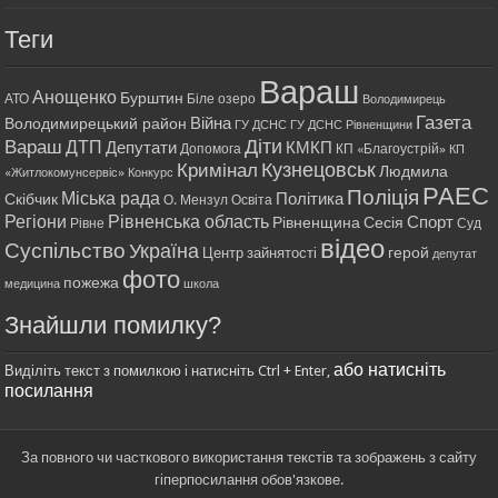
Теги
Вараш
Анощенко
Бурштин
АТО
Біле озеро
Володимирець
Газета
Війна
Володимирецький район
ГУ ДСНС
ГУ ДСНС Рівненщини
Діти
Вараш
ДТП
Депутати
КМКП
Допомога
КП «Благоустрій»
КП
Кримінал
Кузнецовськ
Людмила
«Житлокомунсервіс»
Конкурс
РАЕС
Поліція
Міська рада
Політика
Скібчик
О. Мензул
Освіта
Регіони
Рівненська область
Спорт
Рівненщина
Сесія
Рівне
Суд
відео
Суспільство
Україна
герой
Центр зайнятості
депутат
фото
пожежа
медицина
школа
Знайшли помилку?
або натисніть
Виділіть текст з помилкою і натисніть Ctrl + Enter,
посилання
За повного чи часткового використання текстів та зображень з сайту
гіперпосилання обов'язкове.