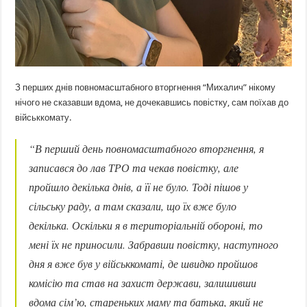
З перших днів повномасштабного вторгнення “Михалич” нікому
нічого не сказавши вдома, не дочекавшись повістку, сам поїхав до
військкомату.
“В перший день повномасштабного вторгнення, я
записався до лав ТРО та чекав повістку, але
пройшло декілька днів, а її не було. Тоді пішов у
сільську раду, а там сказали, що їх вже було
декілька. Оскільки я в територіальній обороні, то
мені їх не приносили. Забравши повістку, наступного
дня я вже був у військкоматі, де швидко пройшов
комісію та став на захист держави, залишивши
вдома сім’ю, стареньких маму та батька, який не