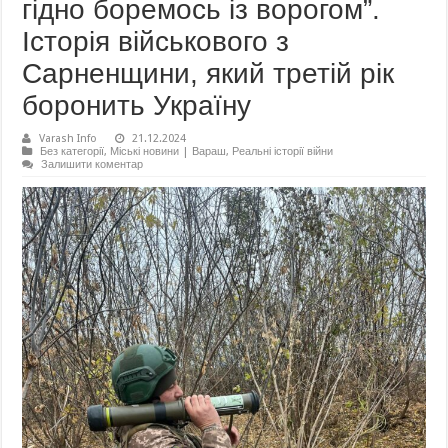
гідно боремось із ворогом”.
Історія військового з
Сарненщини, який третій рік
боронить Україну
Varash Info
21.12.2024
Без категорії
,
Міські новини | Вараш
,
Реальні історії війни
Залишити коментар