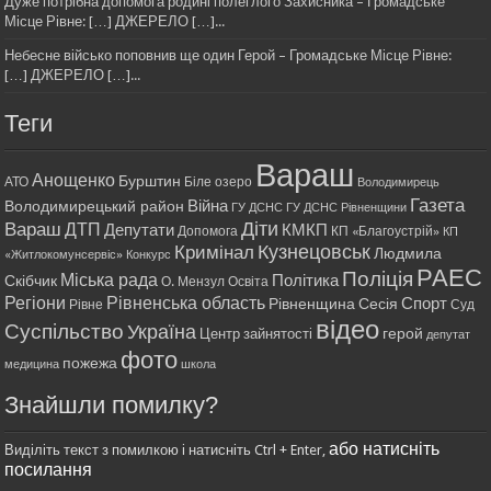
Дуже потрібна допомога родині полеглого Захисника – Громадське
Місце Рівне: […] ДЖЕРЕЛО […]...
Небесне військо поповнив ще один Герой – Громадське Місце Рівне:
[…] ДЖЕРЕЛО […]...
Теги
Вараш
Анощенко
Бурштин
АТО
Біле озеро
Володимирець
Газета
Війна
Володимирецький район
ГУ ДСНС
ГУ ДСНС Рівненщини
Діти
Вараш
ДТП
Депутати
КМКП
Допомога
КП «Благоустрій»
КП
Кримінал
Кузнецовськ
Людмила
«Житлокомунсервіс»
Конкурс
РАЕС
Поліція
Міська рада
Політика
Скібчик
О. Мензул
Освіта
Регіони
Рівненська область
Спорт
Рівненщина
Сесія
Рівне
Суд
відео
Суспільство
Україна
герой
Центр зайнятості
депутат
фото
пожежа
медицина
школа
Знайшли помилку?
або натисніть
Виділіть текст з помилкою і натисніть Ctrl + Enter,
посилання