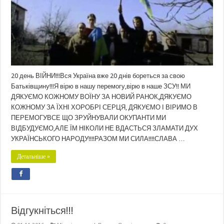
20 день ВІЙНИ!!!Вся Україна вже 20 днів бореться за свою
Батьківщину!!!Я вірю в нашу перемогу,вірю в наше ЗСУ!! МИ
ДЯКУЄМО КОЖНОМУ ВОЇНУ ЗА НОВИЙ РАНОК,ДЯКУЄМО
КОЖНОМУ ЗА ЇХНІ ХОРОБРІ СЕРЦЯ, ДЯКУЄМО І ВІРИМО В
ПЕРЕМОГУВСЕ ЩО ЗРУЙНУВАЛИ ОКУПАНТИ МИ
ВІДБУДУЄМО,АЛЕ ЇМ НІКОЛИ НЕ ВДАСТЬСЯ ЗЛАМАТИ ДУХ
УКРАЇНСЬКОГО НАРОДУ!!!!РАЗОМ МИ СИЛА!!!!СЛАВА …
Детальніше »
Відгукніться!!!