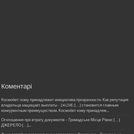
Коментарі
Космобет: кому принадлежит инициатива прозрачности. Как репутация
владельца защищает выплаты - 24 LIVE: […] становится главным
конкурентным преимуществом. Космобет кому принадлеж...
Оголошення про втрату документів – Громадське Місце Рівне: […]
ДЖЕРЕЛО […]...