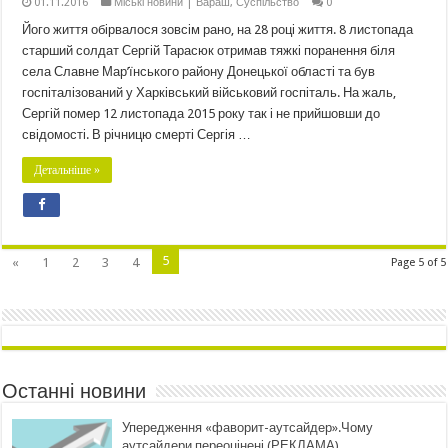
01.11.2016
Міські новини | Вараш
,
Суспільство
0
Його життя обірвалося зовсім рано, на 28 році життя. 8 листопада
старший солдат Сергій Тарасюк отримав тяжкі поранення біля
села Славне Мар’їнського району Донецької області та був
госпіталізований у Харківський військовий госпіталь. На жаль,
Сергій помер 12 листопада 2015 року так і не прийшовши до
свідомості. В річницю смерті Сергія …
Детальніше »
5
«
1
2
3
4
Page 5 of 5
Останні новини
Упередження «фаворит-аутсайдер».Чому
аутсайдери переоцінені (РЕКЛАМА)