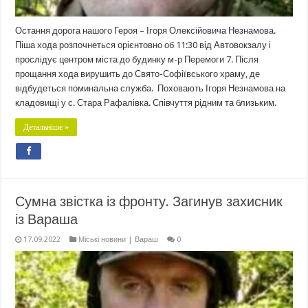
Остання дорога нашого Героя – Ігоря Олексійовича Незнамова.
Піша хода розпочнеться орієнтовно об 11:30 від Автовокзалу і
прослідує центром міста до будинку м-р Перемоги 7. Після
прощання хода вирушить до Свято-Софіївського храму, де
відбудеться поминальна служба. Поховають Ігоря Незнамова на
кладовищі у с. Стара Рафалівка. Співчуття рідним та близьким.
Детальніше »
Сумна звістка із фронту. Загинув захисник
із Вараша
17.09.2022
Міські новини | Вараш
0