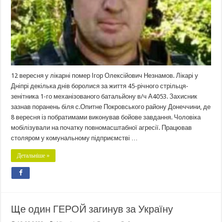
12 вересня у лікарні помер Ігор Олексійович Незнамов. Лікарі у
Дніпрі декілька днів боролися за життя 45-річного стрільця-
зенітника 1-го механізованого батальйону в/ч А4053. Захисник
зазнав поранень біля с.Опитне Покровського району Донеччини, де
8 вересня із побратимами виконував бойове завдання. Чоловіка
мобілізували на початку повномасштабної агресії. Працював
столяром у комунальному підприємстві …
Детальніше »
Ще один ГЕРОЙ загинув за Україну