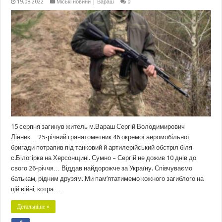
19.08.2022
Міські новини | Вараш
0
15 серпня загинув житель м.Вараш Сергій Володимирович
Лінник… 25-річний гранатометник 46 окремої аеромобільної
бригади потрапив під танковий й артилерійський обстріл біля
с.Білогірка на Херсонщині. Сумно – Сергій не дожив 10 днів до
свого 26-річчя… Віддав найдорожче за Україну. Співчуваємо
батькам, рідним друзям. Ми пам’ятатимемо кожного загиблого на
цій війні, котра …
Детальніше »