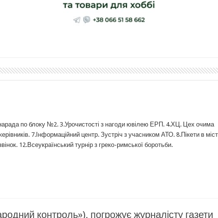
 нарада по блоку №2. 3.Урочистості з нагоди ювілею ЕРП. 4.ХЦ. Цех очима
ерівників. 7.Інформаційний центр. Зустріч з учасником АТО. 8.Пікети в місті
вінок. 12.Всеукраїнський турнір з греко-римської боротьби.
ародний контроль»), погрожує журналісту газети