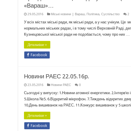
«Вараш»…
29.05.2016
Міські новини | Вараш
,
Політика
,
Суспільство
2
У всіх містах міські ради, як міські ради, а у нас унікум. 
нормальних міських радах, і в тому числі Верховній Раді, д
Кузнецовської міської ради не подобається, чому про них …
Детальніше »
Facebook
Новини РАЕС 22.05.16р.
23.05.2016
Новини РАЕС
0
Сьогодні у випуску: 1.Новини атомної енергетики. 2.Інтерв’ю
5.Школа №5. 6.Відкритий мікрофон. 7.Тиждень відкритих две
10.День вишиванок на РАЕС. 11.Конкурс вишиванок у 5 школ
Детальніше »
Facebook