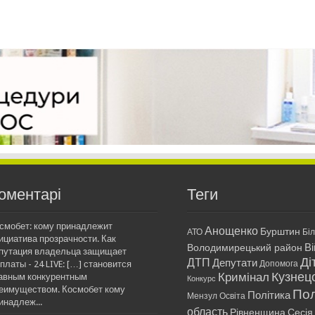
оментарі
Теги
смобет: кому принадлежит
Анощенко
Бурштин
АТО
Бі
ициатива прозрачности. Как
Ві
Володимирецький район
путация владельца защищает
Ді
ДТП
Депутати
платы - 24 LIVE: […] становится
Допомога
Кримінал
Кузнец
авным конкурентным
Конкурс
еимуществом. Космобет кому
Пол
Політика
Мензул
Освіта
инадлеж...
область
Рівненщина
Сесія