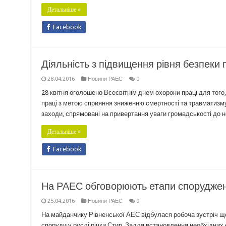
Детальніше »
Facebook
Діяльність з підвищення рівня безпеки 
28.04.2016
Новини РАЕС
0
28 квітня оголошено Всесвітнім днем охорони праці для того
праці з метою сприяння зниженню смертності та травматизму 
заходи, спрямовані на привертання уваги громадськості до 
Детальніше »
Facebook
На РАЕС обговорюють етапи споруджен
25.04.2016
Новини РАЕС
0
На майданчику Рівненської АЕС відбулася робоча зустріч щод
споруди у руслі річки Стир. Задля встановлення необхідних 