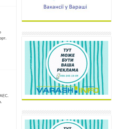
ю
порт.
РАЕС.
.