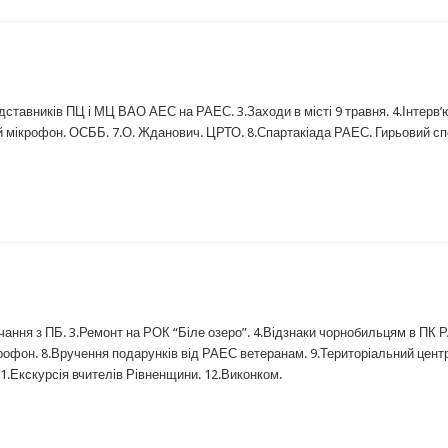
едставників ПЦ і МЦ ВАО АЕС на РАЕС. 3.Заходи в місті 9 травня. 4.Інтерв’
ий мікрофон. ОСББ. 7.О. Жданович. ЦРТО. 8.Спартакіада РАЕС. Гирьовий с
вчання з ПБ. 3.Ремонт на РОК “Біле озеро”. 4.Відзнаки чорнобильцям в ПК 
ікрофон. 8.Вручення подарунків від РАЕС ветеранам. 9.Територіальний центр
11.Екскурсія вчителів Рівненщини. 12.Виконком.