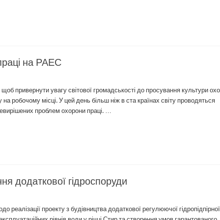
праці на РАЕС
, щоб привернути увагу світової громадськості до просування культури ох
на робочому місці. У цей день більш ніж в ста країнах світу проводяться
невирішених проблем охорони праці. …
ня додаткової гідроспоруди
о реалізації проекту з будівництва додаткової регулюючої гідропідпірної
експлуатаційних рівнів води у річці Стир та створення умов гарантованого