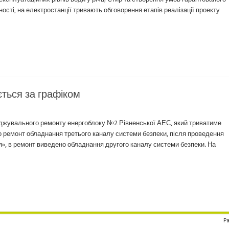
сті, на електростанції тривають обговорення етапів реалізації проекту
ться за графіком
еджувального ремонту енергоблоку №2 Рівненської АЕС, який триватиме
но ремонт обладнання третього каналу системи безпеки, після проведення
», в ремонт виведено обладнання другого каналу системи безпеки. На
Pa