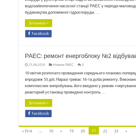
водозабезпечення насосної станції РАЕС у періоди маловодно
будівництва допоміжної гідроспоруди. …
Детальніше »
Facebook
РАЕС: ремонт енергоблоку №2 відбуває
25.04.2016
Новини РАЕС
0
10 квітня розпочато проведення середнього планово-попер
впродовж 55 діб. Наразі триває 16-та доба ремонту. Викона
комплексних випробувань його введено у режим «чергування
реакторній установці проведено контроль …
Детальніше »
Facebook
21
« First
...
10
«
19
20
22
23
»