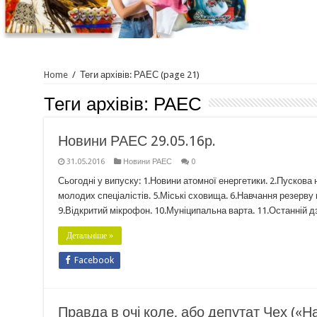
Home
/
Теги архівів: РАЕС
(page 21)
Теги архівів:
РАЕС
Новини РАЕС 29.05.16р.
31.05.2016
Новини РАЕС
0
Сьогодні у випуску: 1.Новини атомної енергетики. 2.Пускова
молодих спеціалістів. 5.Міські сховища. 6.Навчання резерву к
9.Відкритий мікрофон. 10.Муніципальна варта. 11.Останній дз
Детальніше »
Facebook
Правда в очі коле, або депутат Чех («Н