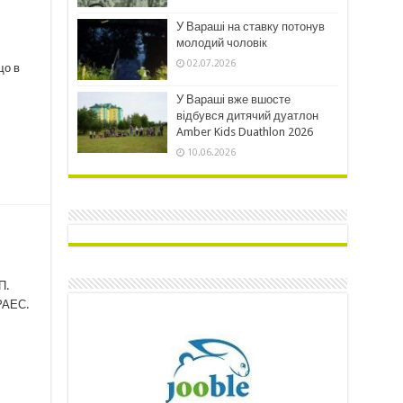
У Вараші на ставку потонув
молодий чоловік
02.07.2026
що в
У Вараші вже вшосте
відбувся дитячий дуатлон
Amber Kids Duathlon 2026
10.06.2026
П.
 РАЕС.