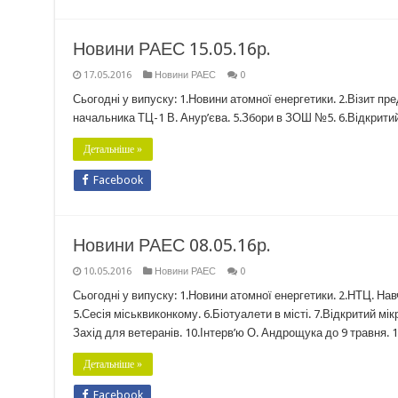
Новини РАЕС 15.05.16р.
17.05.2016
Новини РАЕС
0
Сьогодні у випуску: 1.Новини атомної енергетики. 2.Візит пр
начальника ТЦ-1 В. Анур’єва. 5.Збори в ЗОШ №5. 6.Відкрит
Детальніше »
Facebook
Новини РАЕС 08.05.16р.
10.05.2016
Новини РАЕС
0
Сьогодні у випуску: 1.Новини атомної енергетики. 2.НТЦ. На
5.Сесія міськвиконкому. 6.Біотуалети в місті. 7.Відкритий м
Захід для ветеранів. 10.Інтерв’ю О. Андрощука до 9 травня. 
Детальніше »
Facebook