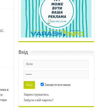
БС.
Вхід
Запам'ятати мене
лива в
Зареєструватись
ся
атора
Забули свій пароль?