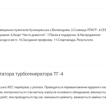
ня священнослужителів Кузнецовська з Великоднем. 3.Сховища УПАГР. 4.СЕ
ання. 6.Акція “Чисте довкілля”. 7.Паски в подарунок. 8.Нагородження
аходи в місті. 10.Засідання профкому. 11.Спартакіада. Результати.
татора турбогенератора ТГ-4
кої АЕС перебуває у розпалі. Проводиться перевантаження ядерного па
ння, контролюється стан металу корпусів основного обладнання, виконуєть
 робіт, яка проводиться під час нинішнього ремонту, вважається заміна ст