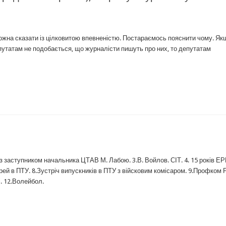
Це можна сказати із цілковитою впевненістю. Постараємось пояснити чому. Як
епутатам не подобається, що журналісти пишуть про них, то депутатам
 із заступником начальника ЦТАВ М. Лабою. 3.В. Войлов. СІТ. 4. 15 років ЕР
рей в ПТУ. 8.Зустріч випускників в ПТУ з війсковим комісаром. 9.Профком
і. 12.Волейбол.