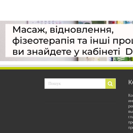
К
Ко
ин
ре
вы
гл
пр
пр