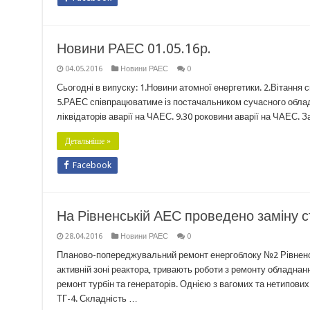
Новини РАЕС 01.05.16р.
04.05.2016
Новини РАЕС
0
Сьогодні в випуску: 1.Новини атомної енергетики. 2.Вітан
5.РАЕС співпрацюватиме із постачальником сучасного обладн
ліквідаторів аварії на ЧАЕС. 9.30 роковини аварії на ЧАЕС. З
Детальніше »
Facebook
На Рівненській АЕС проведено заміну с
28.04.2016
Новини РАЕС
0
Планово-попереджувальний ремонт енергоблоку №2 Рівненсь
активній зоні реактора, тривають роботи з ремонту обладна
ремонт турбін та генераторів. Однією з вагомих та нетипових
ТГ-4. Складність …