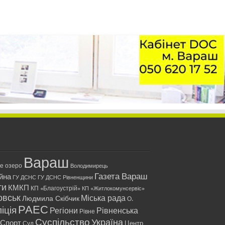
Вараш
ле озеро
Володимирець
Газета Вараш
йна
ГУ ДСНС
ГУ ДСНС Рівненщини
ти
КМКП
КП «Благоустрій»
КП «Житлокомунсервіс»
овськ
Міська рада
Людмила Скібчик
О.
РАЕС
іція
Регіони
Рівненська
Рівне
Суспільство
Україна
Спорт
Центр
Суд