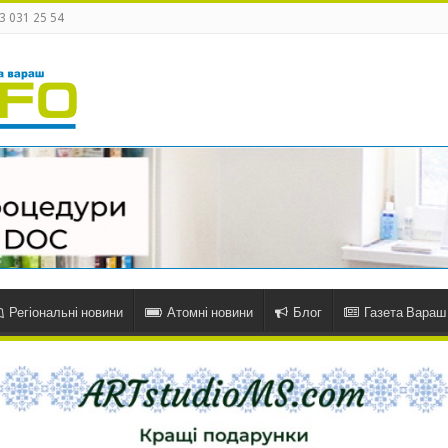
3 031 25 54
Регіональні новини
Атомні новини
Блог
Газета Вараш