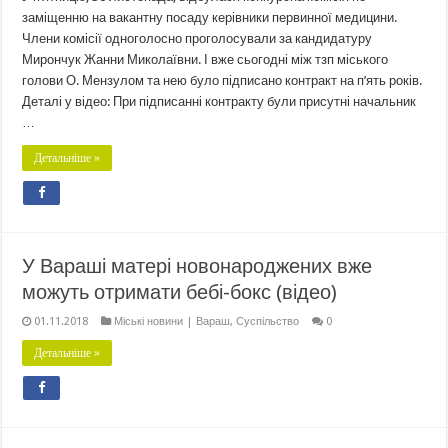
заміщенню на вакантну посаду керівники первинної медицини.
Члени комісії одноголосно проголосували за кандидатуру
Мирончук Жанни Миколаївни. І вже сьогодні між тзп міського
голови О. Мензулом та нею було підписано контракт на п’ять років.
Деталі у відео: При підписанні контракту були присутні начальник
…
Детальніше »
У Вараші матері новонароджених вже
можуть отримати бебі-бокс (відео)
01.11.2018
Міські новини | Вараш
,
Суспільство
0
Детальніше »