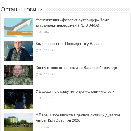
Останні новини
Упередження «фаворит-аутсайдер».Чому
аутсайдери переоцінені (РЕКЛАМА)
04.08.2026
Кадрові рішення Президента у Вараші
23.07.2026
Знову страшна звістка для Вараської громади
04.07.2026
У Вараші на ставку потонув молодий чоловік
02.07.2026
У Вараші вже вшосте відбувся дитячий дуатлон
Amber Kids Duathlon 2026
10.06.2026