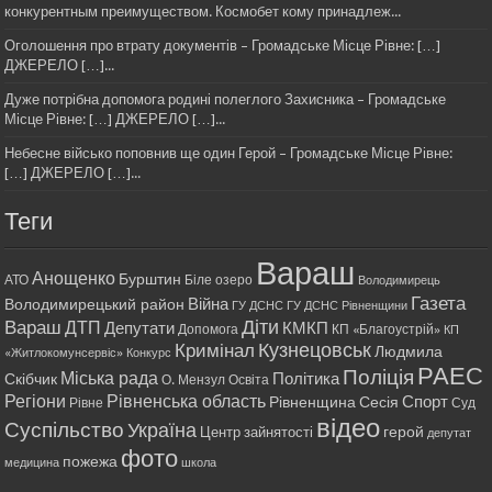
конкурентным преимуществом. Космобет кому принадлеж...
Оголошення про втрату документів – Громадське Місце Рівне: […]
ДЖЕРЕЛО […]...
Дуже потрібна допомога родині полеглого Захисника – Громадське
Місце Рівне: […] ДЖЕРЕЛО […]...
Небесне військо поповнив ще один Герой – Громадське Місце Рівне:
[…] ДЖЕРЕЛО […]...
Теги
Вараш
Анощенко
Бурштин
АТО
Біле озеро
Володимирець
Газета
Війна
Володимирецький район
ГУ ДСНС
ГУ ДСНС Рівненщини
Діти
Вараш
ДТП
Депутати
КМКП
Допомога
КП «Благоустрій»
КП
Кримінал
Кузнецовськ
Людмила
«Житлокомунсервіс»
Конкурс
РАЕС
Поліція
Міська рада
Політика
Скібчик
О. Мензул
Освіта
Регіони
Рівненська область
Спорт
Рівненщина
Сесія
Рівне
Суд
відео
Суспільство
Україна
герой
Центр зайнятості
депутат
фото
пожежа
медицина
школа