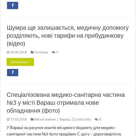
Шумра ще залишається, медичну допомогу
розділяють, нові тарифи на прибудинкову
(відео)
04.06.2018
Політика
0
Детальніше »
Спеціалізована медико-санітарна частина
№3 у місті Вараш отримала нове
обладнання (фото)
13.03.2018
Міські новини | Вараш
,
Суспільство
0
У Вараші за рахунок коштів місцевого бюджету для медико-
санітарної частини №3 було придбано С-дугу – дороговартісну