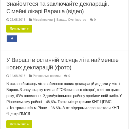
Знайомтеся та заключайте декларації.
Сімейні лікарі Вараша (відео)
22.08.2018
Міські новини | Вараш
,
Суспільство
0
Детальніше »
У Вараші в останній місяць літа найменше
нових декларацій (фото)
14.08.2018
Регіональні новини
0
В останній місяць літа найменше нових декларацій додали у місті
Вараш. З часу старту кампанії “Обери свого лікаря”, з квітня цього
року, 63% населення Здолбунівського району зробили свій вибір. У
Рівненському районі – 48,6%. Третє місце тримає КНП ЦПМС
«Центральний» м.Рівне – 38,6%. А от лідерами серпня стали КНП
“Центр ПМСД …
Детальніше »