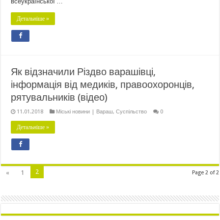
всеукраїнської …
Детальніше »
Як відзначили Різдво варашівці,
інформація від медиків, правоохоронців,
рятувальників (відео)
11.01.2018
Міські новини | Вараш
,
Суспільство
0
Детальніше »
2
«
1
Page 2 of 2