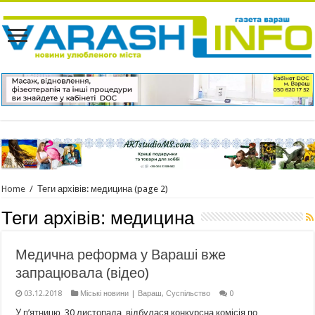
Home
/
Теги архівів: медицина
(page 2)
Теги архівів:
медицина
Медична реформа у Вараші вже
запрацювала (відео)
03.12.2018
Міські новини | Вараш
,
Суспільство
0
У п’ятницю, 30 листопада, відбулася конкурсна комісія по