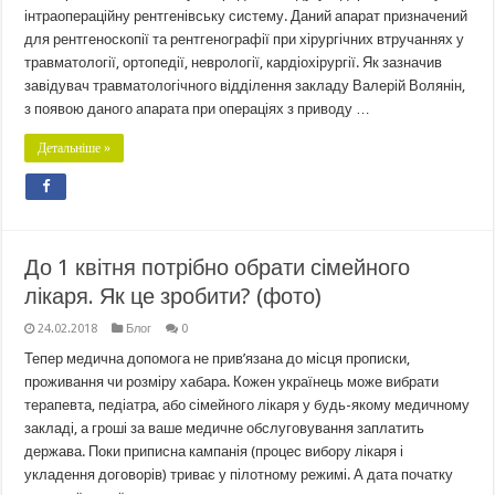
інтраопераційну рентгенівську систему. Даний апарат призначений
для рентгеноскопії та рентгенографії при хірургічних втручаннях у
травматології, ортопедії, неврології, кардіохірургії. Як зазначив
завідувач травматологічного відділення закладу Валерій Волянін,
з появою даного апарата при операціях з приводу …
Детальніше »
До 1 квітня потрібно обрати сімейного
лікаря. Як це зробити? (фото)
24.02.2018
Блог
0
Тепер медична допомога не прив’язана до місця прописки,
проживання чи розміру хабара. Кожен українець може вибрати
терапевта, педіатра, або сімейного лікаря у будь-якому медичному
закладі, а гроші за ваше медичне обслуговування заплатить
держава. Поки приписна кампанія (процес вибору лікаря і
укладення договорів) триває у пілотному режимі. А дата початку