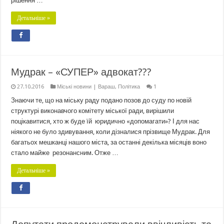
рішення …
Детальніше »
Мудрак – «СУПЕР» адвокат???
27.10.2016
Міські новини | Вараш
,
Політика
1
Знаючи те, що на міську раду подано позов до суду по новій
структурі виконавчого комітету міської ради, вирішили
поцікавитися, хто ж буде їй юридично «допомагати»? І для нас
ніякого не було здивування, коли дізналися прізвище Мудрак. Для
багатьох мешканці нашого міста, за останні декілька місяців воно
стало майже резонансним. Отже …
Детальніше »