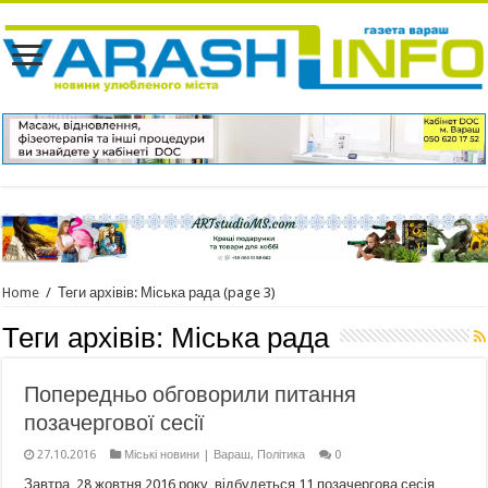
Home
/
Теги архівів: Міська рада
(page 3)
Теги архівів:
Міська рада
Попередньо обговорили питання
позачергової сесії
27.10.2016
Міські новини | Вараш
,
Політика
0
Завтра, 28 жовтня 2016 року, відбудеться 11 позачергова сесія