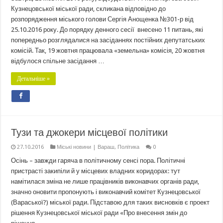
Кузнецовської міської ради, скликана відповідно до
розпорядження міського голови Сергія Анощенка №301-р від
25.10.2016 року. До порядку денного сесії внесено 11 питань, які
попередньо розглядалися на засіданнях постійних депутатських
комісій. Так, 19 жовтня працювала «земельна» комісія, 20 жовтня
відбулося спільне засідання …
Детальніше »
Тузи та джокери місцевої політики
27.10.2016
Міські новини | Вараш
,
Політика
0
Осінь – завжди гаряча в політичному сенсі пора. Політичні
пристрасті закипіли й у місцевих владних коридорах: тут
намітилася зміна не лише працівників виконавчих органів ради,
значно оновити пропонують і виконавчий комітет Кузнецовської
(Вараської?) міської ради. Підставою для таких висновків є проект
рішення Кузнецовської міської ради «Про внесення змін до