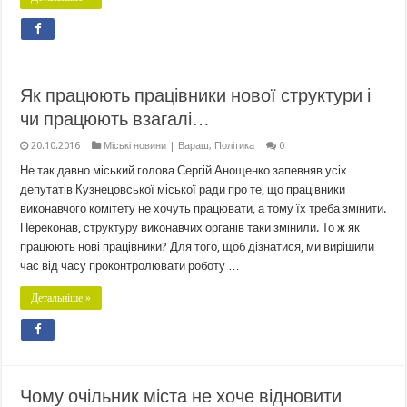
Як працюють працівники нової структури і
чи працюють взагалі…
20.10.2016
Міські новини | Вараш
,
Політика
0
Не так давно міський голова Сергій Анощенко запевняв усіх
депутатів Кузнецовської міської ради про те, що працівники
виконавчого комітету не хочуть працювати, а тому їх треба змінити.
Переконав, структуру виконавчих органів таки змінили. То ж як
працюють нові працівники? Для того, щоб дізнатися, ми вирішили
час від часу проконтролювати роботу …
Детальніше »
Чому очільник міста не хоче відновити