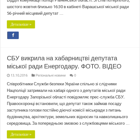
Відділ комунікації поліції Рівненської області. Зі слів потерпілого,
шостого жовтня близько 16:30 в кабінеті Варашської міської ради
56-річний місцевий депутат …
Детальніше »
СБУ викрила на хабарництві депутата
міської ради Енергодару. ФОТО. ВІДЕО
13.10.2016
Регіональні новини
0
Співробітники Служби безпеки України спільно зі слідчими
Нацполіції затримали на хабарі одного з депутатів міської ради
Енергодару Запорізької області повідомляє прес-служба СБУ.
Правоохоронці встановили, що депутат також займав посаду
заступника голови постійно діючої комісії міськради з питань
будівництва, архітектури, земельних відносин та навколишнього
середовища. За попередньою змовою з службовцями міського …
Детальніше »