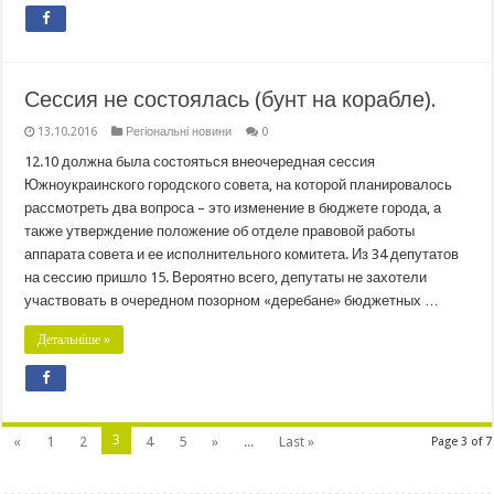
Сессия не состоялась (бунт на корабле).
13.10.2016
Регіональні новини
0
12.10 должна была состояться внеочередная сессия
Южноукраинского городского совета, на которой планировалось
рассмотреть два вопроса – это изменение в бюджете города, а
также утверждение положение об отделе правовой работы
аппарата совета и ее исполнительного комитета. Из 34 депутатов
на сессию пришло 15. Вероятно всего, депутаты не захотели
участвовать в очередном позорном «деребане» бюджетных …
Детальніше »
3
«
1
2
4
5
»
...
Last »
Page 3 of 7