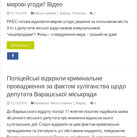
мирові угоди? Відео
13.10.2016
Міські новини | Вараш
,
Політика
1
РАЕС готова відновити мирові угоди, рішення за очільником міста.
Хто з депутатів міської ради назвав комунальників
“ніщебродами”? Фініш – ствердження мера – грошей не дам!
Детальніше »
Поліцейські відкрили кримінальне
провадження за фактом хуліганства щодо
депутата Варашської міськради
13.10.2016
Кримінал
,
Міські новини | Вараш
2
До Варашського відділу поліції 11 жовтня поштою надійшла заява
46-річного міського депутата про вчинення відносно нього
хуліганських дій. Слідчі відкрили за цим фактом кримінальне
провадження та з’ясовують усі обставини інциденту, повідомляє