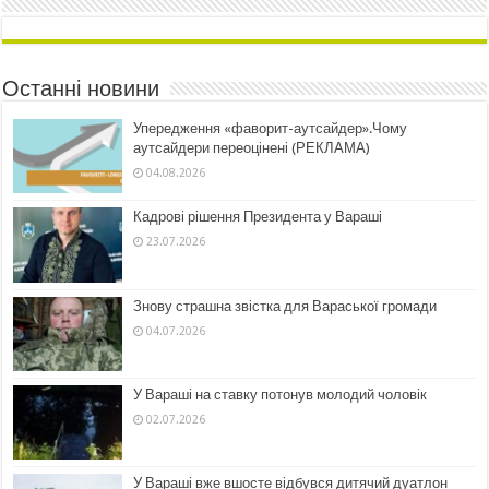
Останні новини
Упередження «фаворит-аутсайдер».Чому
аутсайдери переоцінені (РЕКЛАМА)
04.08.2026
Кадрові рішення Президента у Вараші
23.07.2026
Знову страшна звістка для Вараської громади
04.07.2026
У Вараші на ставку потонув молодий чоловік
02.07.2026
У Вараші вже вшосте відбувся дитячий дуатлон