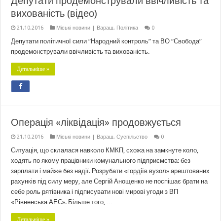
Депутати продемонстрували ввічливість та
вихованість (відео)
21.10.2016
Міські новини | Вараш
,
Політика
0
Депутати політичної сили “Народний контроль” та ВО “Свобода”
продемонстрували ввічливість та вихованість.
Детальніше »
Операція «ліквідація» продовжується
21.10.2016
Міські новини | Вараш
,
Суспільство
0
Ситуація, що склалася навколо КМКП, схожа на замкнуте коло,
ходять по якому працівники комунального підприємства: без
зарплати і майже без надії. Розрубати «гордіїв вузол» арештованих
рахунків під силу меру, але Сергій Анощенко не поспішає брати на
себе роль рятівника і підписувати нові мирові угоди з ВП
«Рівненська АЕС». Більше того, …
Детальніше »