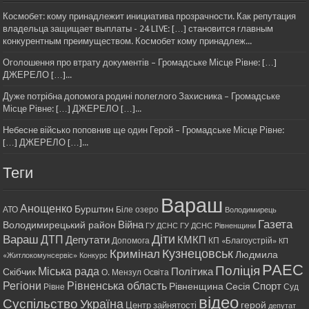
Космобет: кому принадлежит инициатива прозрачности. Как репутация
владельца защищает выплаты - 24 LIVE: […] становится главным
конкурентным преимуществом. Космобет кому принадлеж...
Оголошення про втрату документів – Громадське Місце Рівне: […]
ДЖЕРЕЛО […]...
Дуже потрібна допомога родині полеглого Захисника – Громадське
Місце Рівне: […] ДЖЕРЕЛО […]...
Небесне військо поповнив ще один Герой – Громадське Місце Рівне:
[…] ДЖЕРЕЛО […]...
Теги
Вараш
Анощенко
Бурштин
АТО
Біле озеро
Володимирець
Газета
Війна
Володимирецький район
ГУ ДСНС
ГУ ДСНС Рівненщини
Діти
Вараш
ДТП
Депутати
КМКП
Допомога
КП «Благоустрій»
КП
Кримінал
Кузнецовськ
Людмила
«Житлокомунсервіс»
Конкурс
РАЕС
Поліція
Міська рада
Політика
Скібчик
О. Мензул
Освіта
Регіони
Рівненська область
Спорт
Рівненщина
Сесія
Рівне
Суд
відео
Суспільство
Україна
герой
Центр зайнятості
депутат