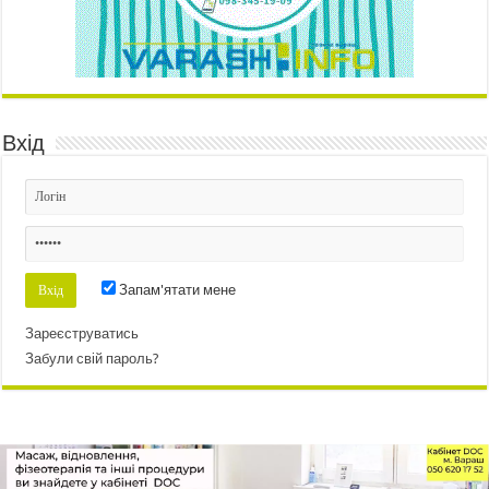
Вхід
Запам'ятати мене
Зареєструватись
Забули свій пароль?