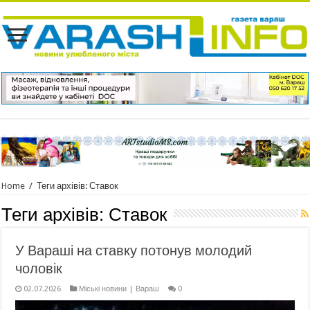
Home
/
Теги архівів: Ставок
Теги архівів:
Ставок
У Вараші на ставку потонув молодий
чоловік
02.07.2026
Міські новини | Вараш
0