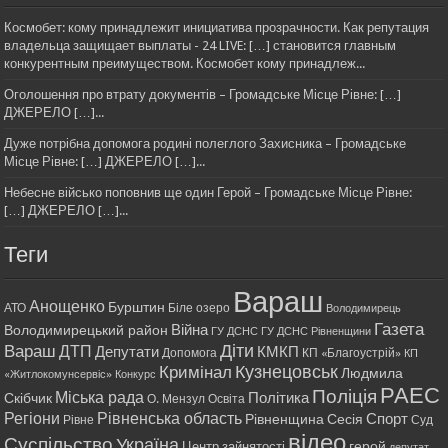
Космобет: кому принадлежит инициатива прозрачности. Как репутация
владельца защищает выплаты - 24 LIVE: […] становится главным
конкурентным преимуществом. Космобет кому принадлеж...
Оголошення про втрату документів – Громадське Місце Рівне: […]
ДЖЕРЕЛО […]...
Дуже потрібна допомога родині полеглого Захисника – Громадське
Місце Рівне: […] ДЖЕРЕЛО […]...
Небесне військо поповнив ще один Герой – Громадське Місце Рівне:
[…] ДЖЕРЕЛО […]...
Теги
Вараш
Анощенко
Бурштин
АТО
Біле озеро
Володимирець
Газета
Війна
Володимирецький район
ГУ ДСНС
ГУ ДСНС Рівненщини
Діти
Вараш
ДТП
Депутати
КМКП
Допомога
КП «Благоустрій»
КП
Кримінал
Кузнецовськ
Людмила
«Житлокомунсервіс»
Конкурс
РАЕС
Поліція
Міська рада
Політика
Скібчик
О. Мензул
Освіта
Регіони
Рівненська область
Спорт
Рівненщина
Сесія
Рівне
Суд
відео
Суспільство
Україна
герой
Центр зайнятості
депутат