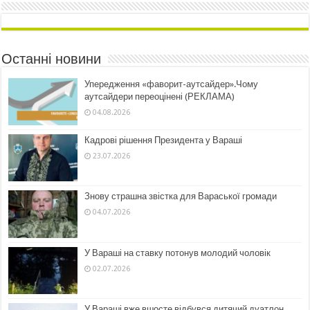
Останні новини
Упередження «фаворит-аутсайдер».Чому
аутсайдери переоцінені (РЕКЛАМА)
04.08.2026
Кадрові рішення Президента у Вараші
23.07.2026
Знову страшна звістка для Вараської громади
04.07.2026
У Вараші на ставку потонув молодий чоловік
02.07.2026
У Вараші вже вшосте відбувся дитячий дуатлон