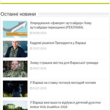
Останні новини
Упередження «фаворит-аутсайдер».Чому
аутсайдери переоцінені (РЕКЛАМА)
04.08.2026
Кадрові рішення Президента у Вараші
23.07.2026
Знову страшна звістка для Вараської громади
04.07.2026
У Вараші на ставку потонув молодий чоловік
02.07.2026
У Вараші вже вшосте відбувся дитячий дуатлон
Amber Kids Duathlon 2026