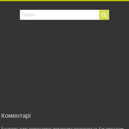
Коментарі
Космобет: кому принадлежит инициатива прозрачности. Как репутация