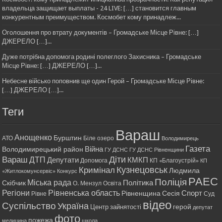
владельца защищает выплаты - 24 LIVE: […] становится главным
конкурентным преимуществом. Космобет кому принадлеж...
Оголошення про втрату документів – Громадське Місце Рівне: […]
ДЖЕРЕЛО […]...
Дуже потрібна допомога родині полеглого Захисника – Громадське
Місце Рівне: […] ДЖЕРЕЛО […]...
Небесне військо поповнив ще один Герой – Громадське Місце Рівне:
[…] ДЖЕРЕЛО […]...
Теги
Вараш
Анощенко
Бурштин
АТО
Біле озеро
Володимирець
Газета
Війна
Володимирецький район
ГУ ДСНС
ГУ ДСНС Рівненщини
Діти
Вараш
ДТП
Депутати
КМКП
Допомога
КП «Благоустрій»
КП
Кримінал
Кузнецовськ
Людмила
«Житлокомунсервіс»
Конкурс
РАЕС
Поліція
Міська рада
Політика
Скібчик
О. Мензул
Освіта
Регіони
Рівненська область
Спорт
Рівненщина
Сесія
Рівне
Суд
відео
Суспільство
Україна
герой
Центр зайнятості
депутат
фото
пожежа
медицина
школа