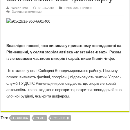
Varash Info
01.04.2018
Регіональні новини
Залишити коментар
Внаслідок пожежі, яка виникла у приватному господарстві на
Рівненщині, у селян згоріла автівка «Mercedes-Benz». Разом
із легковиком частково вигорів і сарай, пише Північ-інфо.
Це сталося у селі Собіщиці Володимирецького району. Причину
пожежі вивчають фахівці, погорільці підраховують збитки. У прес-
службі ГУ ДСНС Рівненщини розповідають, що згорів легковий
автомобіль та пошкоджено перекриття, покриття господарчої піно
блочної будівлі, яка крита шифером.
Теги
ПОЖЕЖА
СЕЛО
СОБІЩИЦІ