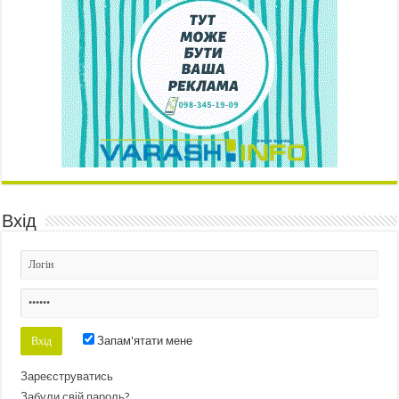
Вхід
Запам'ятати мене
Зареєструватись
Забули свій пароль?