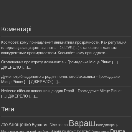
Коментарі
Космобет: кому принадлежит инициатива прозрачности. Как репутация
владельца защищает выплаты - 24 LIVE: […] становится главным
конкурентным преимуществом. Космобет кому принадлеж...
Оголошення про втрату документів – Громадське Місце Рівне: […]
ДЖЕРЕЛО […]...
Дуже потрібна допомога родині полеглого Захисника – Громадське
Місце Рівне: […] ДЖЕРЕЛО […]...
Небесне військо поповнив ще один Герой – Громадське Місце Рівне:
[…] ДЖЕРЕЛО […]...
Теги
Вараш
Анощенко
Бурштин
АТО
Біле озеро
Володимирець
Газета
Війна
Володимирецький район
ГУ ДСНС
ГУ ДСНС Рівненщини