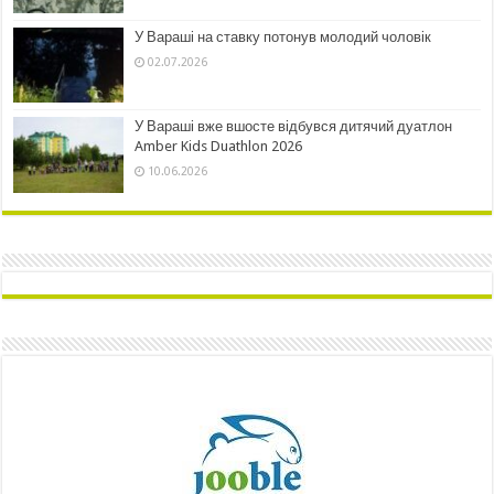
У Вараші на ставку потонув молодий чоловік
02.07.2026
У Вараші вже вшосте відбувся дитячий дуатлон
Amber Kids Duathlon 2026
10.06.2026