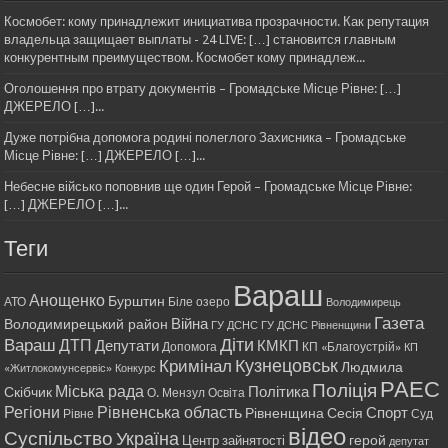
Космобет: кому принадлежит инициатива прозрачности. Как репутация
владельца защищает выплаты - 24 LIVE: […] становится главным
конкурентным преимуществом. Космобет кому принадлеж...
Оголошення про втрату документів – Громадське Місце Рівне: […]
ДЖЕРЕЛО […]...
Дуже потрібна допомога родині полеглого Захисника – Громадське
Місце Рівне: […] ДЖЕРЕЛО […]...
Небесне військо поповнив ще один Герой – Громадське Місце Рівне:
[…] ДЖЕРЕЛО […]...
Теги
Вараш
Анощенко
Бурштин
АТО
Біле озеро
Володимирець
Газета
Війна
Володимирецький район
ГУ ДСНС
ГУ ДСНС Рівненщини
Діти
Вараш
ДТП
Депутати
КМКП
Допомога
КП «Благоустрій»
КП
Кримінал
Кузнецовськ
Людмила
«Житлокомунсервіс»
Конкурс
РАЕС
Поліція
Міська рада
Політика
Скібчик
О. Мензул
Освіта
Регіони
Рівненська область
Спорт
Рівненщина
Сесія
Рівне
Суд
відео
Суспільство
Україна
герой
Центр зайнятості
депутат