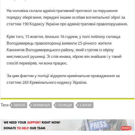
На чоловіка склали адміністративний протокол за порушення
порядку зберігання, передачі іншим особам вогнепальної зброї за
статтею 190 Кодексу України про адміністративні правопорушення.
Крім того, 15 жовтня, близько 16 години, у полі поблизу селища
Володимирець правоохоронці виявили 25-річного жителя
Каноничів Володимирецького району, який стріляв із обрізу
мисливської рушниці. Зі слів юнака, зброю він знайшов і у такий
спосіб перевіряв, чи вона працює.
За цим фактом у поліції відкрили кримінальне провадження за
статтею 263 Кримінального кодексу України.
Теги
ЗБРОЯ
КРИМІНАЛ
ПОЛІЦІЯ
САРНИ