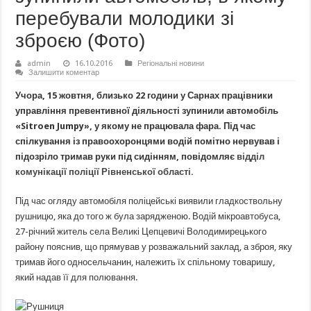
перебували молодики зі
зброєю (Фото)
admin
16.10.2016
Регіональні новини
Залишити коментар
Учора, 15 жовтня, близько 22 години у Сарнах працівники
управління превентивної діяльності зупинили автомобіль
«
Sitroen
Jumpy
», у якому не працювала фара. Під час
спілкування із правоохоронцями водій помітно нервував і
підозріло тримав руки під сидінням, повідомляє
відділ
комунікації поліції Рівненської області.
Під час огляду автомобіля поліцейські виявили гладкоствольну
рушницю, яка до того ж була зарядженою. Водій мікроавтобуса,
27-річний житель села Великі Цепцевичі Володимирецького
району пояснив, що прямував у розважальний заклад, а зброя, яку
тримав його односельчанин, належить їх спільному товаришу,
який надав її для полювання.