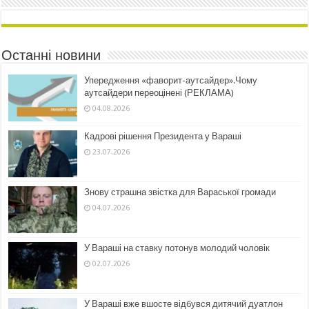
Останні новини
Упередження «фаворит-аутсайдер».Чому
аутсайдери переоцінені (РЕКЛАМА)
04.08.2026
Кадрові рішення Президента у Вараші
23.07.2026
Знову страшна звістка для Вараської громади
04.07.2026
У Вараші на ставку потонув молодий чоловік
02.07.2026
У Вараші вже вшосте відбувся дитячий дуатлон