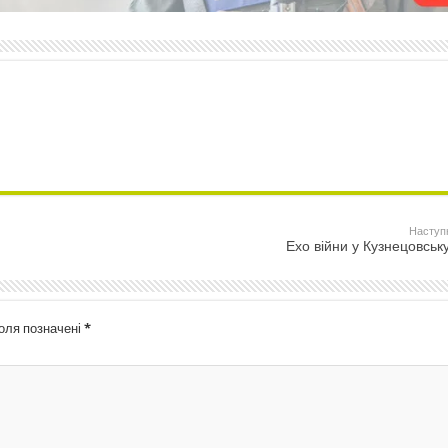
Наступ
Ехо війни у Кузнецовсь
поля позначені
*