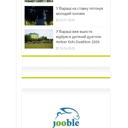
У Вараші на ставку потонув
молодий чоловік
02.07.2026
У Вараші вже вшосте
відбувся дитячий дуатлон
Amber Kids Duathlon 2026
10.06.2026