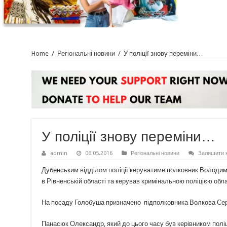
Home
/
Регіональні новини
/
У поліції знову переміни…
У поліції знову переміни…
admin
06.05.2016
Регіональні новини
Залишити 
Дубенським відділом поліції керуватиме полковник Володим
в Рівненській області та керував кримінальною поліцією обла
На посаду Голобуша призначено підполковника Волкова Сергія
Панасюк Олександр, який до цього часу був керівником поліц