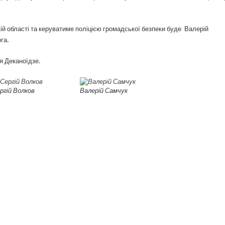
ій області та керуватиме поліцією громадської безпеки буде Валерій
га.
ія Деканоїдзе.
ргій Волков
Валерій Самчук