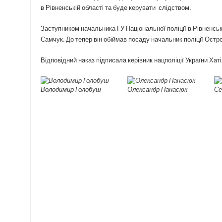
в Рівненській області та буде керувати слідством.
Заступником начальника ГУ Національної поліції в Рівненськ
Самчук. До тепер він обіймав посаду начальник поліції Остро
Відповідний наказ підписала керівник нацполіції України Хат
Володимир Голобуш
Олександр Панасюк
Се