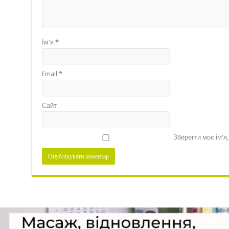
Ім'я
*
Email
*
Сайт
Зберегти моє ім'я