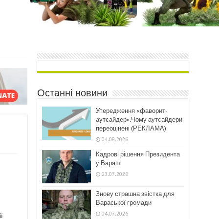
Останні новини
Упередження «фаворит-
аутсайдер».Чому аутсайдери
переоцінені (РЕКЛАМА)
04.08.2026
Кадрові рішення Президента
у Вараші
23.07.2026
Знову страшна звістка для
Вараської громади
04.07.2026
ї