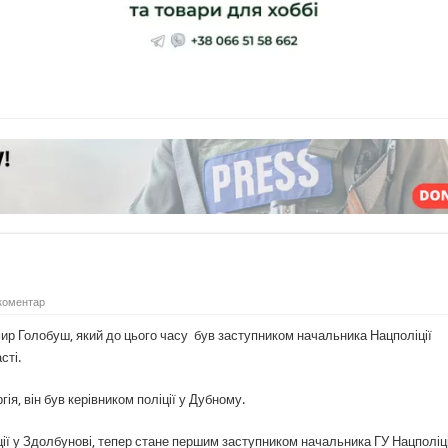
коментар
ир Голобуш, який до цього часу був заступником начальника Нацполіції
сті.
, він був керівником поліції у Дубному.
ії у Здолбунові, тепер стане першим заступником начальника ГУ Нацполіці