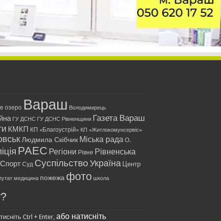
Вараш
ле озеро
Володимирець
Газета Вараш
йна
ГУ ДСНС
ГУ ДСНС Рівненщини
ти
КМКП
КП «Благоустрій»
КП «Житлокомунсервіс»
овськ
Міська рада
Людмила Скібчик
О.
РАЕС
іція
Регіони
Рівненська
Рівне
Суспільство
Україна
Спорт
Центр
Суд
фото
пожежа
путат
медицина
школа
у?
або натисніть
исніть Ctrl + Enter,