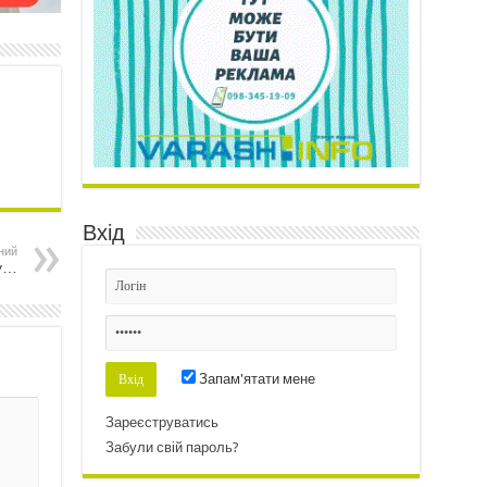
Вхід
ний
ку…
Запам'ятати мене
Зареєструватись
Забули свій пароль?