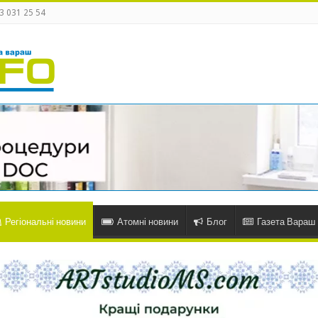
3 031 25 54
Регіональні новини
Атомні новини
Блог
Газета Вараш