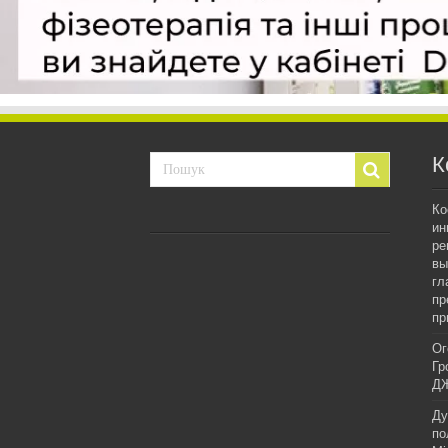
К
Ко
ин
ре
вы
гл
пр
пр
Ог
Гр
ДЖ
Ду
по