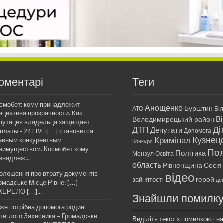
оментарі
Теги
смобет: кому принадлежит
Анощенко
Бурштин
АТО
Бі
ициатива прозрачности. Как
Ві
Володимирецький район
путация владельца защищает
Ді
ДТП
Депутати
платы - 24 LIVE: […] становится
Допомога
Кримінал
Кузнец
авным конкурентным
Конкурс
еимуществом. Космобет кому
Пол
Політика
Мензул
Освіта
инадлеж...
область
Рівненщина
Сесія
олошення про втрату документів –
відео
герой
зайнятості
де
омадське Місце Рівне: […]
ЕРЕЛО […]...
Знайшли помилк
же потрібна допомога родині
леглого Захисника – Громадське
Виділіть текст з помилкою і нат