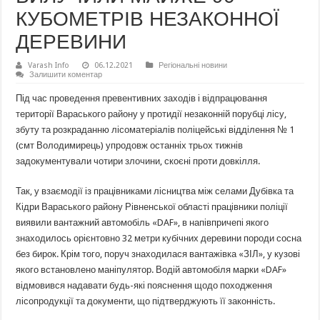
КУБОМЕТРІВ НЕЗАКОННОЇ
ДЕРЕВИНИ
Varash Info
06.12.2021
Регіональні новини
Залишити коментар
Під час проведення превентивних заходів і відпрацювання
території Вараського району у протидії незаконній порубці лісу,
збуту та розкраданню лісоматеріалів поліцейські відділення № 1
(смт Володимирець) упродовж останніх трьох тижнів
задокументували чотири злочини, скоєні проти довкілля.
Так, у взаємодії із працівниками лісництва між селами Дубівка та
Кідри Вараського району Рівненської області працівники поліції
виявили вантажний автомобіль «DAF», в напівпричепі якого
знаходилось орієнтовно 32 метри кубічних деревини породи сосна
без бирок. Крім того, поруч знаходилася вантажівка «ЗІЛ», у кузові
якого встановлено маніпулятор. Водій автомобіля марки «DAF»
відмовився надавати будь-які пояснення щодо походження
лісопродукції та документи, що підтверджують її законність.