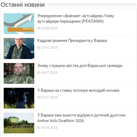
Останні новини
Упередження «фаворит-аутсайдер».Чому
аутсайдери переоцінені (РЕКЛАМА)
04.08.2026
Кадрові рішення Президента у Вараші
23.07.2026
Знову страшна звістка для Вараської громади
04.07.2026
У Вараші на ставку потонув молодий чоловік
02.07.2026
У Вараші вже вшосте відбувся дитячий дуатлон
Amber Kids Duathlon 2026
10.06.2026