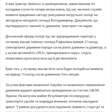
А вже трактор «Belarus» із напівпричепом, завантаженим 34
колодами сосни по чотири метри кожна, під час несення служби
виявили працівники сектору реагування патрульної поліції на
автодорозі неподалік селища Володимирець. Документів, що
підтверджують законність деревини, тракторист не надав.
Дільничний офіцер поліції під час відпрацювання території у
лісовому масиві поблизу селища Рафалівка виявив 27 колод
свіжозрізаної деревини породи сосна різної довжини та діаметру, а
у кузові автомобіля «УАЗ», припаркованого поруч, слідчо-
оперативна група вилучила ще й дві бензопили.
Крім того, у лісовому масиві біля села Кідри поліцейські виявили
на підводі 15 колод сосни довжиною п’ять метрів.
За усіма фактами незаконної порубки та незаконного перевезення
деревини відкриті кримінальні провадження за статтею 246 КК
України. На вилучені майже 90 кубометрів лісопродукції,
транспортні засоби та знаряддя вчинених злочинів накладено
арешт. У рамках досудового розслідування тривають слідчі дії та