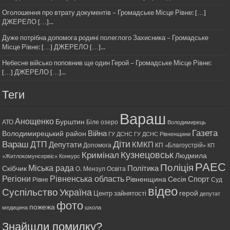
Оголошення про втрату документів – Громадське Місце Рівне: […]
ДЖЕРЕЛО […]...
Дуже потрібна допомога родині полеглого Захисника – Громадське
Місце Рівне: […] ДЖЕРЕЛО […]...
Небесне військо поповнив ще один Герой – Громадське Місце Рівне:
[…] ДЖЕРЕЛО […]...
Теги
Вараш
Анощенко
Бурштин
АТО
Біле озеро
Володимирець
Газета
Війна
Володимирецький район
ГУ ДСНС
ГУ ДСНС Рівненщини
Діти
Вараш
ДТП
Депутати
КМКП
Допомога
КП «Благоустрій»
КП
Кримінал
Кузнецовськ
Людмила
«Житлокомунсервіс»
Конкурс
РАЕС
Поліція
Міська рада
Політика
Скібчик
О. Мензул
Освіта
Регіони
Рівненська область
Спорт
Рівненщина
Сесія
Рівне
Суд
відео
Суспільство
Україна
герой
Центр зайнятості
депутат
фото
пожежа
медицина
школа
Знайшли помилку?