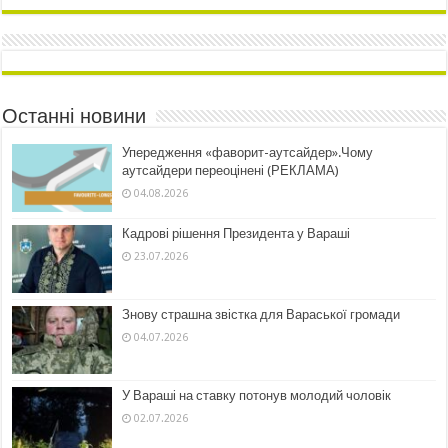
Останні новини
Упередження «фаворит-аутсайдер».Чому
аутсайдери переоцінені (РЕКЛАМА)
04.08.2026
Кадрові рішення Президента у Вараші
23.07.2026
Знову страшна звістка для Вараської громади
04.07.2026
У Вараші на ставку потонув молодий чоловік
02.07.2026