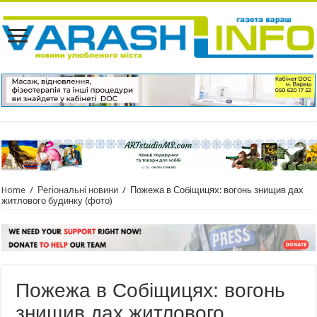
Home
/
Регіональні новини
/
Пожежа в Собіщицях: вогонь знищив дах
житлового будинку (фото)
Пожежа в Собіщицях: вогонь
знищив дах житлового