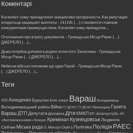
Коментарі
Космобет: кому принадлежит инициатива прозрачности. Как репутация
владельца защищает выплаты - 24 LIVE: […] становится главным
конкурентным преимуществом. Космобет кому принадлеж...
Оголошення про втрату документів – Громадське Місце Рівне: […]
ДЖЕРЕЛО […]...
Дуже потрібна допомога родині полеглого Захисника – Громадське
Місце Рівне: […] ДЖЕРЕЛО […]...
Небесне військо поповнив ще один Герой – Громадське Місце Рівне:
[…] ДЖЕРЕЛО […]...
Теги
Вараш
Анощенко
Бурштин
АТО
Біле озеро
Володимирець
Газета
Війна
Володимирецький район
ГУ ДСНС
ГУ ДСНС Рівненщини
Діти
Вараш
ДТП
Депутати
КМКП
Допомога
КП «Благоустрій»
КП
Кримінал
Кузнецовськ
Людмила
«Житлокомунсервіс»
Конкурс
РАЕС
Поліція
Міська рада
Політика
Скібчик
О. Мензул
Освіта