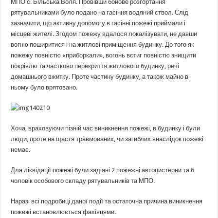
МПО с. Більська Воля. Провівши бойове розгортання
рятувальниками було подано на гасіння водяний ствол. Слід
зазначити, що активну допомогу в гасінні пожежі приймали і
місцеві жителі. Згодом пожежу вдалося локалізувати, не давши
вогню поширитися і на житлові приміщення будинку. До того як
пожежу повністю «приборкали», вогонь встиг повністю знищити
покрівлю та частково перекриття житлового будинку, речі
домашнього вжитку. Проте частину будинку, а також майно в
ньому було врятовано.
Хоча, враховуючи пізній час виникнення пожежі, в будинку і були
люди, проте на щастя травмованих, чи загиблих внаслідок пожежі
немає.
Для ліквідації пожежі були задіяні 2 пожежні автоцистерни та 6
чоловік особового складу рятувальників та МПО.
Наразі всі подробиці даної події та остаточна причина виникнення
пожежі встановлюється фахівцями.