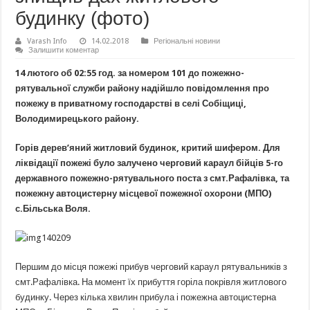
будинку (фото)
Varash Info
14.02.2018
Регіональні новини
Залишити коментар
14 лютого об 02:55 год. за номером 101 до пожежно-
рятувальної служби району надійшло повідомлення про
пожежу в приватному господарстві в селі Собіщиці,
Володимирецького району.
Горів дерев’яний житловий будинок, критий шифером. Для
ліквідації пожежі було залучено черговий караул бійців 5-го
державного пожежно-рятувального поста з смт.Рафалівка, та
пожежну автоцистерну місцевої пожежної охорони (МПО)
с.Більська Воля.
Першим до місця пожежі прибув черговий караул рятувальників з
смт.Рафалівка. На момент їх прибуття горіла покрівля житлового
будинку. Через кілька хвилин прибула і пожежна автоцистерна