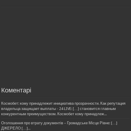
Коментарі
Космобет: кому принадлежит инициатива прозрачности. Как репутация
владельца защищает выплаты - 24 LIVE: […] становится главным
конкурентным преимуществом. Космобет кому принадлеж...
Оголошення про втрату документів – Громадське Місце Рівне: […]
ДЖЕРЕЛО […]...