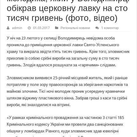
обікрав церковну лавку на сто
тисяч гривень (фото, відео)
admin
01.03.2017
Регіональні новини
1 коментар
У ніч на 23 лютого у селищі Володимирець невідома особа
проникла до приміщення церковної лавки Свято-Успенського
храму та викрала звідти п’ять тисяч гривень. Крім того, зловмисник
прихопив із собою срібні вироби на загальну суму в сто тисяч
гривень. Злодія вдалося розшукати за «гарячими» слідами.
Зловмисником виявився 25-річний місцевий житель, який і раніше
потрапляв у поле зору правоохоронців за зберігання наркотиків та
майнові злочини. Тієї ночі молодик проник усередину крамнички
шляхом віджиму пластикового вікна. Забрав гроші з каси та срібні
вироби, які знаходилися на вітрині.
«У рамках кримінального провадження за частиною 3 статті 185
Кримінального кодексу України ми провели два санкціонованих
обшуки у ломбардах Рівного, куди зловмисник здав ювелірні