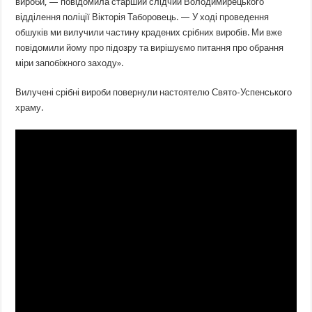
вироби, — повідомила старший слідчий Володимирецького
відділення поліції Вікторія Таборовець. — У ході проведення
обшуків ми вилучили частину крадених срібних виробів. Ми вже
повідомили йому про підозру та вирішуємо питання про обрання
міри запобіжного заходу».
Вилучені срібні вироби повернули настоятелю Свято-Успенського
храму.