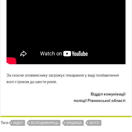
За скоєне зловмиснику загрожує покарання у виді позбавлення
волі строком до шести років.
Відділ комунікації
поліції Рівненської області
Теги
ВІДЕО
ВОЛОДИМИРЕЦЬ
КРАДІЖКА
ФОТО