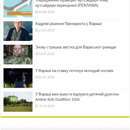
Упередження «фаворит-аутсайдер».Чому
аутсайдери переоцінені (РЕКЛАМА)
04.08.2026
Кадрові рішення Президента у Вараші
23.07.2026
Знову страшна звістка для Вараської громади
04.07.2026
У Вараші на ставку потонув молодий чоловік
02.07.2026
У Вараші вже вшосте відбувся дитячий дуатлон
Amber Kids Duathlon 2026
10.06.2026