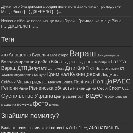
Дуже потрібна допомога родині полеглого Захисника – Громадське
Місце Рівне: […] ДЖЕРЕЛО […]...
Небесне військо поповнив ще один Герой – Громадське Місце Рівне:
[…] ДЖЕРЕЛО […]...
Теги
Вараш
Анощенко
Бурштин
АТО
Біле озеро
Володимирець
Газета
Війна
Володимирецький район
ГУ ДСНС
ГУ ДСНС Рівненщини
Діти
Вараш
ДТП
Депутати
КМКП
Допомога
КП «Благоустрій»
КП
Кримінал
Кузнецовськ
Людмила
«Житлокомунсервіс»
Конкурс
РАЕС
Поліція
Міська рада
Політика
Скібчик
О. Мензул
Освіта
Регіони
Рівненська область
Спорт
Рівненщина
Сесія
Рівне
Суд
відео
Суспільство
Україна
герой
Центр зайнятості
депутат
фото
пожежа
медицина
школа
Знайшли помилку?
або натисніть
Виділіть текст з помилкою і натисніть Ctrl + Enter,