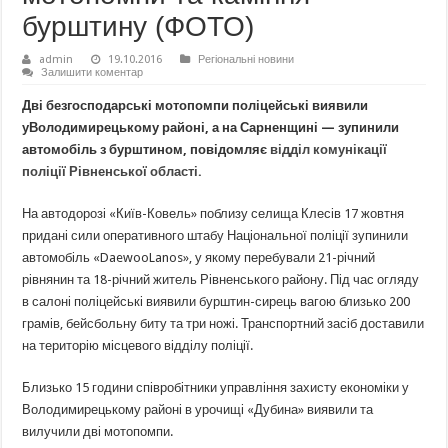
бурштину (ФОТО)
admin
19.10.2016
Регіональні новини
Залишити коментар
Дві безгосподарські мотопомпи поліцейські виявили
уВолодимирецькому районі, а на Сарненщині — зупинили
автомобіль з бурштином, повідомляє
відділ комунікації
поліції Рівненської області.
На автодорозі «Київ-Ковель» поблизу селища Клесів 17 жовтня
придані сили оперативного штабу Національної поліції зупинили
автомобіль «DaewooLanos», у якому перебували 21-річний
рівнянин та 18-річний житель Рівненського району. Під час огляду
в салоні поліцейські виявили бурштин-сирець вагою близько 200
грамів, бейсбольну биту та три ножі. Транспортний засіб доставили
на територію місцевого відділу поліції.
Близько 15 години співробітники управління захисту економіки у
Володимирецькому районі в урочищі «Дубина» виявили та
вилучили дві мотопомпи.