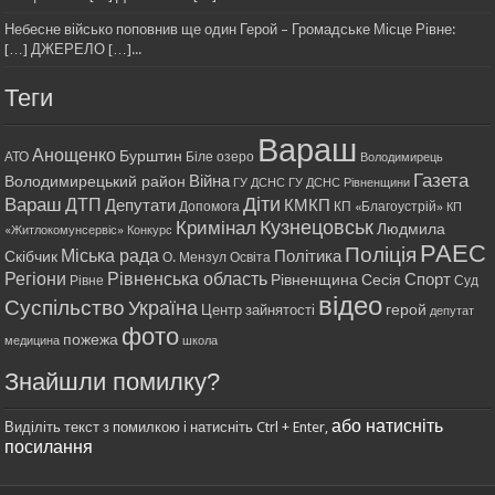
Небесне військо поповнив ще один Герой – Громадське Місце Рівне:
[…] ДЖЕРЕЛО […]...
Теги
Вараш
Анощенко
Бурштин
АТО
Біле озеро
Володимирець
Газета
Війна
Володимирецький район
ГУ ДСНС
ГУ ДСНС Рівненщини
Діти
Вараш
ДТП
Депутати
КМКП
Допомога
КП «Благоустрій»
КП
Кримінал
Кузнецовськ
Людмила
«Житлокомунсервіс»
Конкурс
РАЕС
Поліція
Міська рада
Політика
Скібчик
О. Мензул
Освіта
Регіони
Рівненська область
Спорт
Рівненщина
Сесія
Рівне
Суд
відео
Суспільство
Україна
герой
Центр зайнятості
депутат
фото
пожежа
медицина
школа
Знайшли помилку?
або натисніть
Виділіть текст з помилкою і натисніть Ctrl + Enter,
посилання