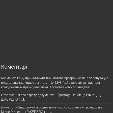
Коментарі
Космобет: кому принадлежит инициатива прозрачности. Как репутация
владельца защищает выплаты - 24 LIVE: […] становится главным
конкурентным преимуществом. Космобет кому принадлеж...
Оголошення про втрату документів – Громадське Місце Рівне: […]
ДЖЕРЕЛО […]...
Дуже потрібна допомога родині полеглого Захисника – Громадське
Місце Рівне: […] ДЖЕРЕЛО […]...