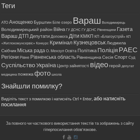
Теги
Вараш
Анощенко
Бурштин
АТО
Біле озеро
Володимирець
Газета
Війна
Володимирецький район
ГУ ДСНС
ГУ ДСНС Рівненщини
Діти
Вараш
ДТП
Депутати
КМКП
Допомога
КП «Благоустрій»
КП
Кримінал
Кузнецовськ
Людмила
«Житлокомунсервіс»
Конкурс
РАЕС
Поліція
Міська рада
Політика
Скібчик
О. Мензул
Освіта
Регіони
Рівненська область
Спорт
Рівненщина
Сесія
Рівне
Суд
відео
Суспільство
Україна
герой
Центр зайнятості
депутат
фото
пожежа
медицина
школа
Знайшли помилку?
або натисніть
Виділіть текст з помилкою і натисніть Ctrl + Enter,
посилання
За повного чи часткового використання текстів та зображень з сайту
гіперпосилання обов'язкове.