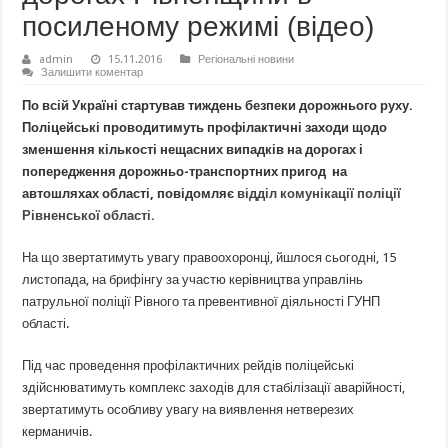
посиленому режимі (відео)
admin
15.11.2016
Регіональні новини
Залишити коментар
По всій Україні стартував тиждень безпеки дорожнього руху.
Поліцейські проводитимуть профілактичні заходи щодо
зменшення кількості нещасних випадків на дорогах і
попередження дорожньо-транспортних пригод на
автошляхах області, повідомляє
відділ комунікації поліції
Рівненської області.
На що звертатимуть увагу правоохоронці, йшлося сьогодні, 15
листопада, на брифінгу за участю керівництва управлінь
патрульної поліції Рівного та превентивної діяльності ГУНП
області.
Під час проведення профілактичних рейдів поліцейські
здійснюватимуть комплекс заходів для стабілізації аварійності,
звертатимуть особливу увагу на виявлення нетверезих
керманичів.