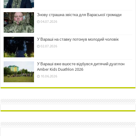
Знову страшна звістка для Вараської громади
04.07.2026
У Вараші на ставку потонув молодий чоловік
02.07.2026
У Вараші вже вшосте відбувся дитячий дуатлон
Amber Kids Duathlon 2026
10.06.2026