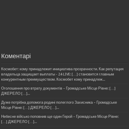
Коментарі
Космобет: кому принадлежит инициатива прозрачности. Как репутация
владельца защищает выплаты - 24 LIVE: […] становится главным
конкурентным преимуществом. Космобет кому принадлеж...
Оголошення про втрату документів – Громадське Місце Рівне: […]
ДЖЕРЕЛО […]...
Дуже потрібна допомога родині полеглого Захисника – Громадське
Місце Рівне: […] ДЖЕРЕЛО […]...
Небесне військо поповнив ще один Герой – Громадське Місце Рівне:
[…] ДЖЕРЕЛО […]...