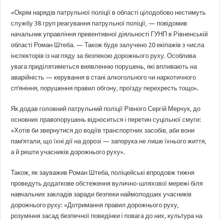
«Окрім нарядів патрульної поліції в області цілодобово нестимуть
службу 38 груп реагування патрульної поліції, — повідомив
начальник управління превентивної діяльності ГУНП в Рівненській
області Роман Штеба. — Також буде залучено 20 екіпажів з числа
інспекторів із нагляду за безпекою дорожнього руху. Особлива
увага приділятиметься виявленню порушень, які впливають на
аварійність — керування в стані алкогольного чи наркотичного
сп’яніння, порушення правил обгону, проїзду перехресть тощо».
Як додав головний патрульний поліції Рівного Сергій Мерчук, до
основних правопорушень відноситься і перетин суцільної смуги:
«Хотів би звернутися до водіїв транспортних засобів, аби вони
пам’ятали, що їхні дії на дорозі — запорука не лише їхнього життя,
а й решти учасників дорожнього руху».
Також, як зауважив Роман Штеба, поліцейські впродовж тижня
проведуть додаткове обстеження вулично-шляхової мережі біля
навчальних закладів заради безпеки наймолодших учасників
дорожнього руху: «Дотримання правил дорожнього руху,
розуміння засад безпечної поведінки і повага до них, культура на