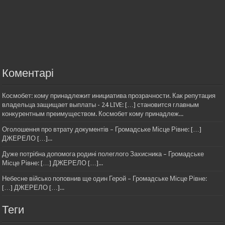
Коментарі
Космобет: кому принадлежит инициатива прозрачности. Как репутация
владельца защищает выплаты - 24 LIVE: […] становится главным
конкурентным преимуществом. Космобет кому принадлеж...
Оголошення про втрату документів – Громадське Місце Рівне: […]
ДЖЕРЕЛО […]...
Дуже потрібна допомога родині полеглого Захисника – Громадське
Місце Рівне: […] ДЖЕРЕЛО […]...
Небесне військо поповнив ще один Герой – Громадське Місце Рівне:
[…] ДЖЕРЕЛО […]...
Теги