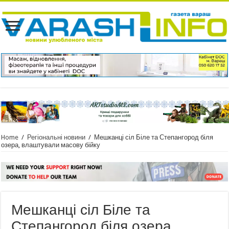
Home
/
Регіональні новини
/
Мешканці сіл Біле та Степангород біля
озера, влаштували масову бійку
Мешканці сіл Біле та
Степангород біля озера,