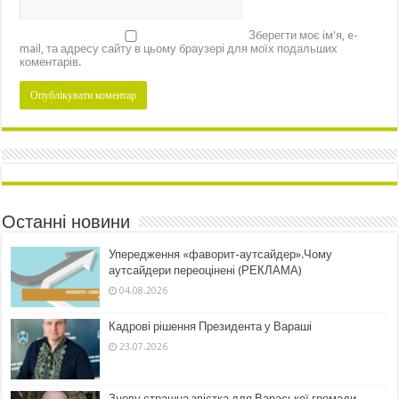
Зберегти моє ім'я, e-
mail, та адресу сайту в цьому браузері для моїх подальших
коментарів.
Останні новини
Упередження «фаворит-аутсайдер».Чому
аутсайдери переоцінені (РЕКЛАМА)
04.08.2026
Кадрові рішення Президента у Вараші
23.07.2026
Знову страшна звістка для Вараської громади