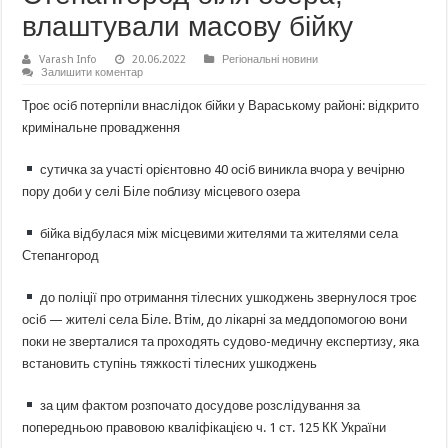
влаштували масову бійку
Varash Info
20.06.2022
Регіональні новини
Залишити коментар
Троє осіб потерпіли внаслідок бійки у Вараському районі: відкрито
кримінальне провадження
сутичка за участі орієнтовно 40 осіб виникла вчора у вечірню
пору доби у селі Біле поблизу місцевого озера
бійка відбулася між місцевими жителями та жителями села
Степангород
до поліції про отримання тілесних ушкоджень звернулося троє
осіб — жителі села Біле. Втім, до лікарні за меддопомогою вони
поки не зверталися та проходять судово-медичну експертизу, яка
встановить ступінь тяжкості тілесних ушкоджень
за цим фактом розпочато досудове розслідування за
попередньою правовою кваліфікацією ч. 1 ст. 125 КК України