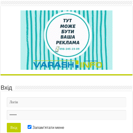
Вхід
Запам'ятати мене