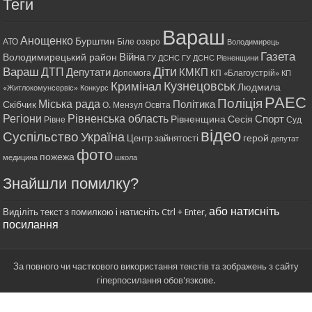
Теги
Вараш
Анощенко
Бурштин
АТО
Біле озеро
Володимирець
Газета
Війна
Володимирецький район
ГУ ДСНС
ГУ ДСНС Рівненщини
Діти
Вараш
ДТП
Депутати
КМКП
Допомога
КП «Благоустрій»
КП
Кримінал
Кузнецовськ
Людмила
«Житлокомунсервіс»
Конкурс
РАЕС
Поліція
Міська рада
Політика
Скібчик
О. Мензул
Освіта
Регіони
Рівненська область
Спорт
Рівненщина
Сесія
Рівне
Суд
відео
Суспільство
Україна
герой
Центр зайнятості
депутат
фото
пожежа
медицина
школа
Знайшли помилку?
або натисніть
Виділіть текст з помилкою і натисніть Ctrl + Enter,
посилання
За повного чи часткового використання текстів та зображень з сайту
гіперпосилання обов'язкове.