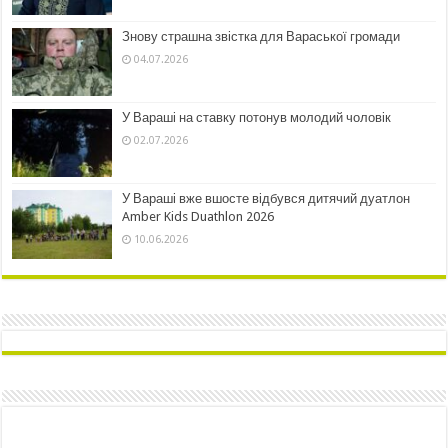
Знову страшна звістка для Вараської громади
04.07.2026
У Вараші на ставку потонув молодий чоловік
02.07.2026
У Вараші вже вшосте відбувся дитячий дуатлон
Amber Kids Duathlon 2026
10.06.2026