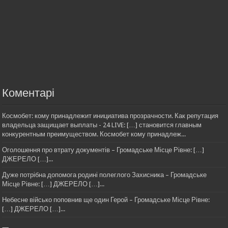
Коментарі
Космобет: кому принадлежит инициатива прозрачности. Как репутация
владельца защищает выплаты - 24 LIVE: […] становится главным
конкурентным преимуществом. Космобет кому принадлеж...
Оголошення про втрату документів – Громадське Місце Рівне: […]
ДЖЕРЕЛО […]...
Дуже потрібна допомога родині полеглого Захисника – Громадське
Місце Рівне: […] ДЖЕРЕЛО […]...
Небесне військо поповнив ще один Герой – Громадське Місце Рівне:
[…] ДЖЕРЕЛО […]...