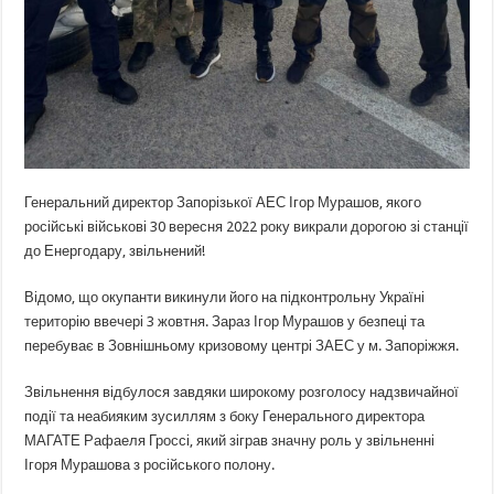
Генеральний директор Запорізької АЕС Ігор Мурашов, якого
російські військові 30 вересня 2022 року викрали дорогою зі станції
до Енергодару, звільнений!
Відомо, що окупанти викинули його на підконтрольну Україні
територію ввечері 3 жовтня. Зараз Ігор Мурашов у безпеці та
перебуває в Зовнішньому кризовому центрі ЗАЕС у м. Запоріжжя.
Звільнення відбулося завдяки широкому розголосу надзвичайної
події та неабияким зусиллям з боку Генерального директора
МАГАТЕ Рафаеля Гроссі, який зіграв значну роль у звільненні
Ігоря Мурашова з російського полону.