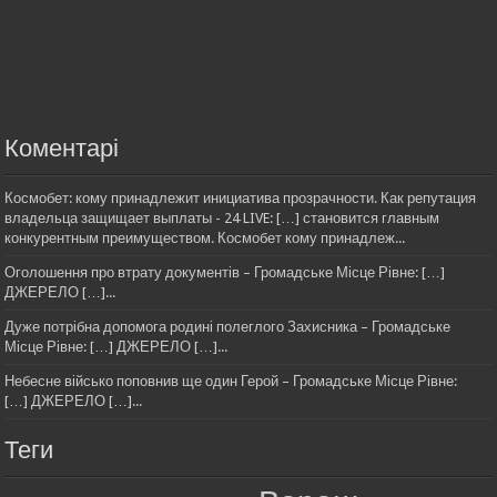
Коментарі
Космобет: кому принадлежит инициатива прозрачности. Как репутация
владельца защищает выплаты - 24 LIVE: […] становится главным
конкурентным преимуществом. Космобет кому принадлеж...
Оголошення про втрату документів – Громадське Місце Рівне: […]
ДЖЕРЕЛО […]...
Дуже потрібна допомога родині полеглого Захисника – Громадське
Місце Рівне: […] ДЖЕРЕЛО […]...
Небесне військо поповнив ще один Герой – Громадське Місце Рівне:
[…] ДЖЕРЕЛО […]...
Теги