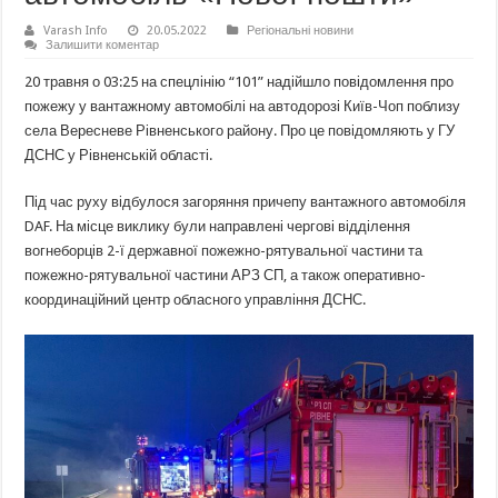
Varash Info
20.05.2022
Регіональні новини
Залишити коментар
20 травня о 03:25 на спецлінію “101” надійшло повідомлення про
пожежу у вантажному автомобілі на автодорозі Київ-Чоп поблизу
села Вересневе Рівненського району. Про це повідомляють у ГУ
ДСНС у Рівненській області.
Під час руху відбулося загоряння причепу вантажного автомобіля
DAF. На місце виклику були направлені чергові відділення
вогнеборців 2-ї державної пожежно-рятувальної частини та
пожежно-рятувальної частини АРЗ СП, а також оперативно-
координаційний центр обласного управління ДСНС.