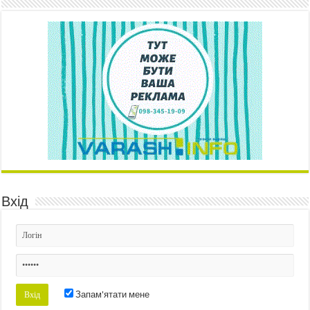
Вхід
Запам'ятати мене