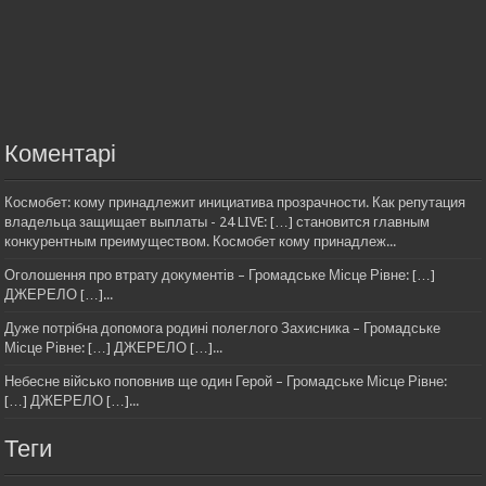
Коментарі
Космобет: кому принадлежит инициатива прозрачности. Как репутация
владельца защищает выплаты - 24 LIVE: […] становится главным
конкурентным преимуществом. Космобет кому принадлеж...
Оголошення про втрату документів – Громадське Місце Рівне: […]
ДЖЕРЕЛО […]...
Дуже потрібна допомога родині полеглого Захисника – Громадське
Місце Рівне: […] ДЖЕРЕЛО […]...
Небесне військо поповнив ще один Герой – Громадське Місце Рівне:
[…] ДЖЕРЕЛО […]...
Теги