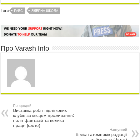
Теги
РАЕС
ЯДЕРНА ШКОЛА
Про Varash Info
Попередній
Виставка робіт підліткових
клубів за місцем проживання:
політ фантазій та велика
праця (фото)
Наступний
В місті атомників радіації
найменше (фото)