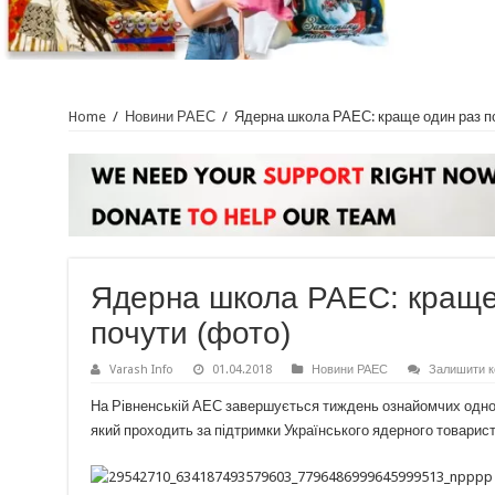
Home
/
Новини РАЕС
/
Ядерна школа РАЕС: краще один раз поб
Ядерна школа РАЕС: краще 
почути (фото)
Varash Info
01.04.2018
Новини РАЕС
Залишити к
На Рівненській АЕС завершується тиждень ознайомчих одно
який проходить за підтримки Українського ядерного товарист