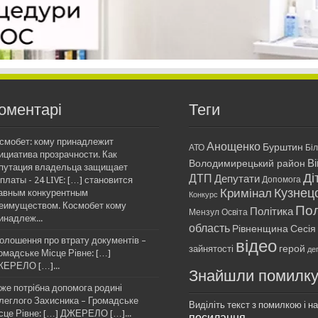
оментарі
Теги
смобет: кому принадлежит
Анощенко
Бурштин
АТО
Бі
ициатива прозрачности. Как
Ві
Володимирецький район
путация владельца защищает
Ді
ДТП
Депутати
платы - 24 LIVE: […] становится
Допомога
Кримінал
Кузнец
авным конкурентным
Конкурс
еимуществом. Космобет кому
Пол
Політика
Мензул
Освіта
инадлеж...
область
Рівненщина
Сесія
олошення про втрату документів –
відео
герой
зайнятості
де
омадське Місце Рівне: […]
ЕРЕЛО […]...
Знайшли помилк
же потрібна допомога родині
леглого Захисника – Громадське
Виділіть текст з помилкою і нат
сце Рівне: […] ДЖЕРЕЛО […]...
посилання