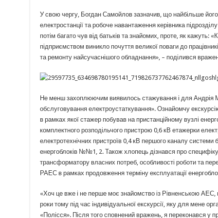
У свою чергу, Богдан Самойлов зазначив, що найбільше його 
електростанції та робоче навантаження керівника підрозділу
потім багато чув від батьків та знайомих, проте, як кажуть: 
підприємством виникло почуття великої поваги до працівникі
та ремонту найсучаснішого обладнання», – поділився враже
Не менш захоплюючим виявилось стажування і для Андрія Ма
обслуговування електроустаткування». Ознайомчу екскурсію 
в рамках якої стажер побував на пристанційному вузлі енерг
комплектного розподільчого пристрою 0,6 кВ етажерки елек
електротехнічних пристроїв 0,4 кВ першого каналу системи б
енергоблоків №№1, 2. Також хлопець дізнався про специфіку
трансформатору власних потреб, особливості роботи та пере
РАЕС в рамках продовження терміну експлуатації енергобл
«Хоч це вже і не перше моє знайомство із Рівненською АЕС, н
роки тому під час індивідуальної екскурсії, яку для мене ор
«Полісся». Після того сповнений вражень, я переконався у пр