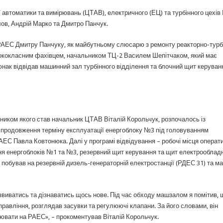
ї автоматики та вимірювань (ЦТАВ), електричного (ЕЦ) та турбінного цехі
лов, Андрій Марко та Дмитро Панчук.
РАЕС Дмитру Панчуку, як майбутньому слюсарю з ремонту реакторно-турб
сококласним фахівцем, начальником ТЦ-2 Василем Шепітчаком, який має
нак відвідав машинний зал турбінного відділення та блочний щит керуван
иком якого став начальник ЦТАВ Віталій Корольчук, розпочалось із
и продовження терміну експлуатації енергоблоку №3 під головуванням
ЕС Павла Ковтонюка. Далі у програмі відвідування – робочі місця операт
я енергоблоків №1 та №3, резервний щит керування та щит електрооблад
 побував на резервній дизель-генераторній електростанції (РДЕС 31) та м
звиватись та дізнаватись щось нове. Під час обходу машзалом я помітив, 
авління, розглядав засувки та регулюючі клапани. За його словами, він
ювати на РАЕС», – прокоментував Віталій Корольчук.