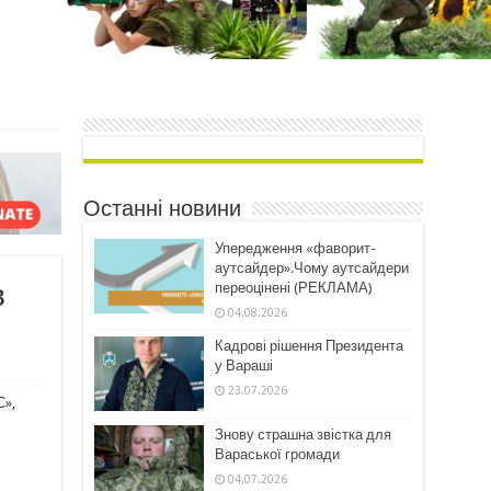
Останні новини
Упередження «фаворит-
аутсайдер».Чому аутсайдери
в
переоцінені (РЕКЛАМА)
04.08.2026
Кадрові рішення Президента
у Вараші
23.07.2026
С»,
Знову страшна звістка для
Вараської громади
04.07.2026