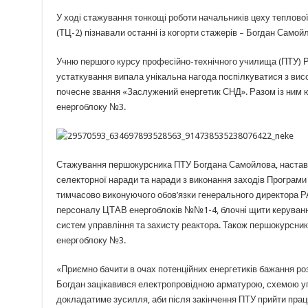
У ході стажування тонкощі роботи начальників цеху теплово
(ТЦ-2) пізнавали останні із когорти стажерів – Богдан Самой
Учню першого курсу професійно-технічного училища (ПТУ) 
устаткування випала унікальна нагода поспілкуватися з ви
почесне звання «Заслужений енергетик СНД». Разом із ним ю
енергоблоку №3.
Стажування першокурсника ПТУ Богдана Самойлова, наставн
селекторної наради та наради з виконання заходів Програм
тимчасово виконуючого обов’язки генерального директора РА
персоналу ЦТАВ енергоблоків №№1-4, блочні щити керуванн
систем управління та захисту реактора. Також першокурсник
енергоблоку №3.
«Приємно бачити в очах потенційних енергетиків бажання ро
Богдан зацікавився електропровідною арматурою, схемою упр
докладатиме зусилля, аби після закінчення ПТУ прийти прац