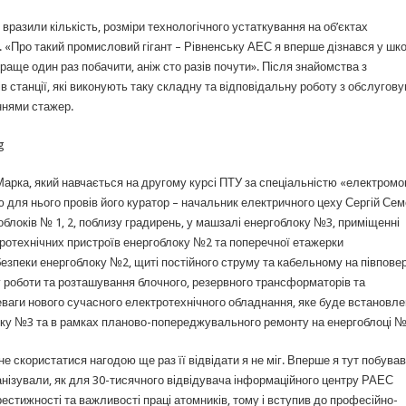
вразили кількість, розміри технологічного устаткування на об’єктах
. «Про такий промисловий гігант – Рівненську АЕС я вперше дізнався у шко
«Краще один раз побачити, аніж сто разів почути». Після знайомства з
в станції, які виконують таку складну та відповідальну роботу з обслугов
ннями стажер.
рка, який навчається на другому курсі ПТУ за спеціальністю «електромо
для нього провів його куратор – начальник електричного цеху Сергій Сем
облоків № 1, 2, поблизу градирень, у машзалі енергоблоку №3, приміщенні
тротехнічних пристроїв енергоблоку №2 та поперечної етажерки
езпеки енергоблоку №2, щиті постійного струму та кабельному на півповер
 роботи та розташування блочного, резервного трансформаторів та
ваги нового сучасного електротехнічного обладнання, яке буде встановле
оку №3 та в рамках планово-попереджувального ремонту на енергоблоці №
е скористатися нагодою ще раз її відвідати я не міг. Вперше я тут побува
ганізували, як для 30-тисячного відвідувача інформаційного центру РАЕС
естижності та важливості праці атомників, тому і вступив до професійно-