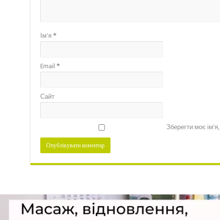
Ім'я
*
Email
*
Сайт
Зберегти моє ім'я