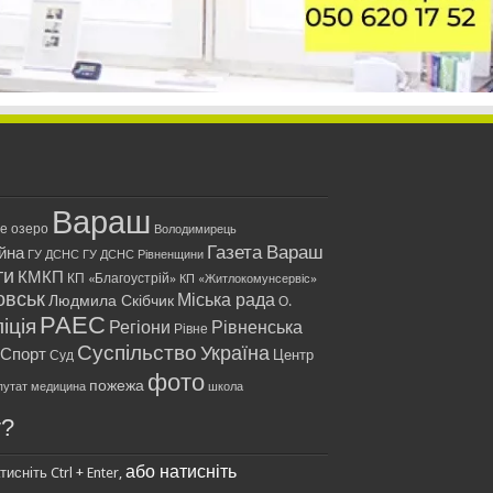
Вараш
ле озеро
Володимирець
Газета Вараш
йна
ГУ ДСНС
ГУ ДСНС Рівненщини
ти
КМКП
КП «Благоустрій»
КП «Житлокомунсервіс»
овськ
Міська рада
Людмила Скібчик
О.
РАЕС
іція
Регіони
Рівненська
Рівне
Суспільство
Україна
Спорт
Центр
Суд
фото
пожежа
путат
медицина
школа
у?
або натисніть
исніть Ctrl + Enter,