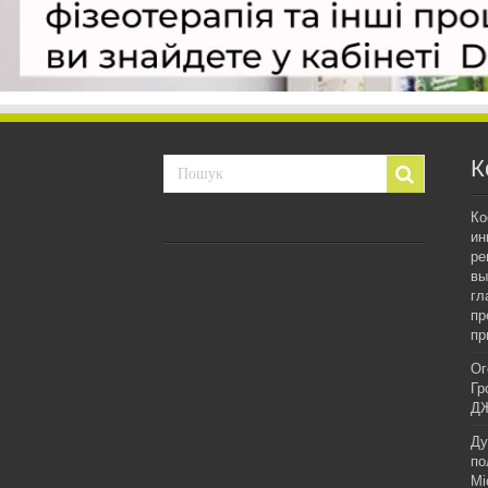
К
Ко
ин
ре
вы
гл
пр
пр
Ог
Гр
ДЖ
Ду
по
Мі