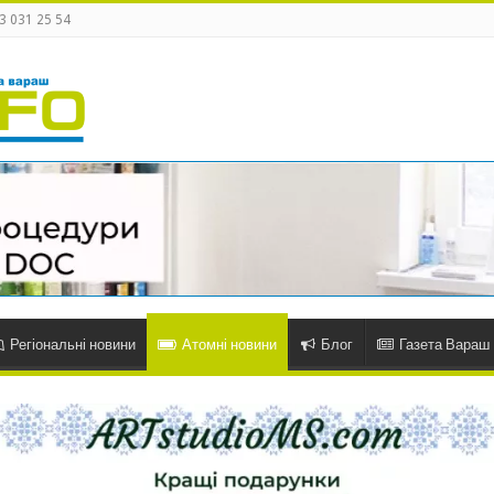
3 031 25 54
Регіональні новини
Атомні новини
Блог
Газета Вараш