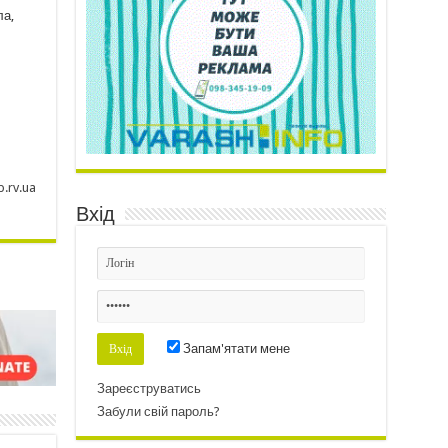
ла,
p.rv.ua
Вхід
Запам'ятати мене
Зареєструватись
Забули свій пароль?