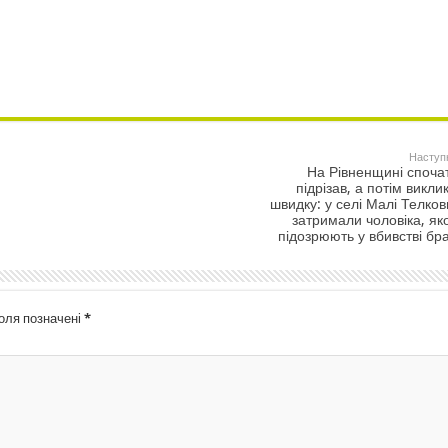
Наступ
На Рівненщині споча
підрізав, а потім викли
швидку: у селі Малі Телков
затримали чоловіка, як
підозрюють у вбивстві бр
поля позначені
*