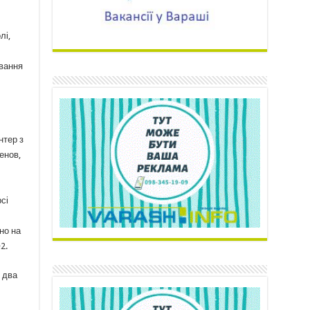
лі,
ування
нтер з
енов,
сі
но на
2.
в два