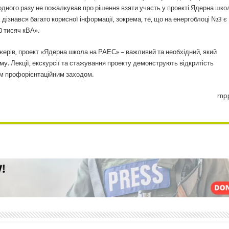
одного разу не пожалкував про рішення взяти участь у проекті Ядерна шко
дізнався багато корисної інформації, зокрема, те, що на енергоблоці №3 є
 тисяч кВА».
ажерів, проект «Ядерна школа на РАЕС» – важливий та необхідний, який
му. Лекції, екскурсії та стажування проекту демонструють відкритість
им профорієнтаційним заходом.
rnp