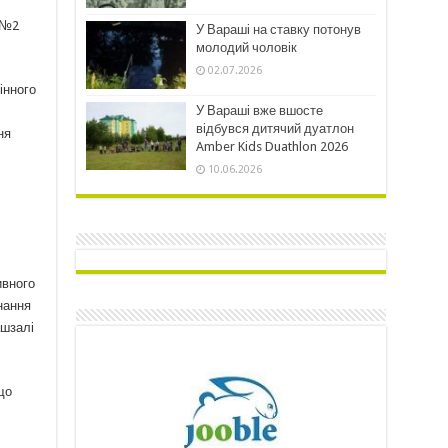
в №2
У Вараші на ставку потонув
молодий чоловік
02.07.2026
інного
У Вараші вже вшосте
відбувся дитячий дуатлон
ня
Amber Kids Duathlon 2026
10.06.2026
ивного
нання
ашзалі
що