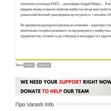
технічного училища РАЕС, – розповідає Андрій Марко, – Я ж
завдяки якому я наочно побачив майбутнє місце моєї роботи, 
унікальний блочний трансформатор потужність 1 мільйон 250
Як зауважили досвідчені рівненські атомники – куратори ст
обов’язково потрібно розвивати та підтримувати у майбутньо
підприємства, готовність до співпраці із молоддю та є вдал
Теги
РАЕС
ШКОЛА
Про Varash Info