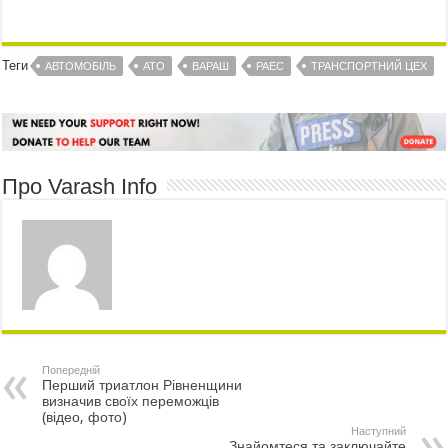
Теги
АВТОМОБІЛЬ
АТО
ВАРАШ
РАЕС
ТРАНСПОРТНИЙ ЦЕХ
Про Varash Info
Попередній
Перший триатлон Рівненщини
визначив своїх переможців
(відео, фото)
Наступний
Знайомтеся та заключайте