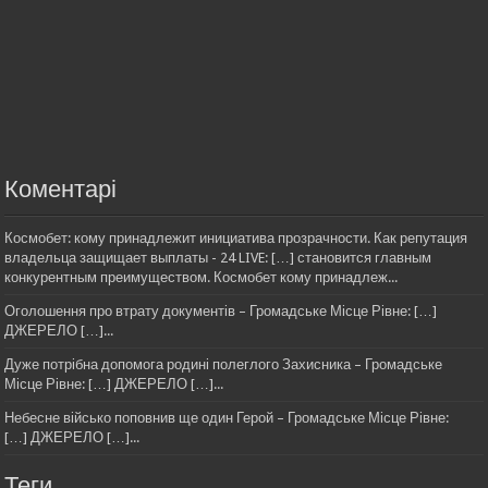
Коментарі
Космобет: кому принадлежит инициатива прозрачности. Как репутация
владельца защищает выплаты - 24 LIVE: […] становится главным
конкурентным преимуществом. Космобет кому принадлеж...
Оголошення про втрату документів – Громадське Місце Рівне: […]
ДЖЕРЕЛО […]...
Дуже потрібна допомога родині полеглого Захисника – Громадське
Місце Рівне: […] ДЖЕРЕЛО […]...
Небесне військо поповнив ще один Герой – Громадське Місце Рівне:
[…] ДЖЕРЕЛО […]...
Теги