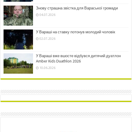
Знову страшна звістка для Вараської громади
04.07.2026
У Вараші на ставку потонув молодий чоловік
02.07.2026
У Вараші вже вшосте відбувся дитячий дуатлон
Amber Kids Duathlon 2026
10.06.2026