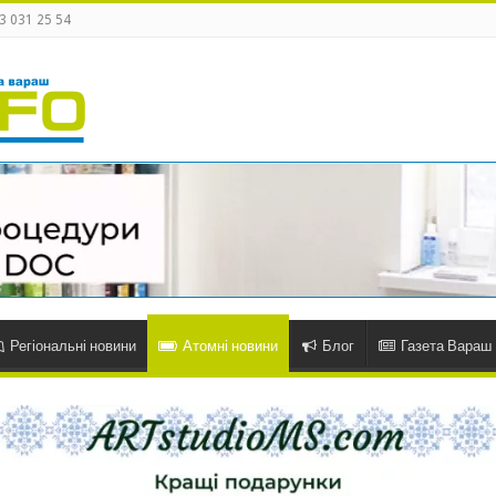
3 031 25 54
Регіональні новини
Атомні новини
Блог
Газета Вараш