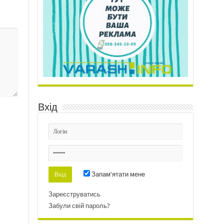
Вхід
Запам'ятати мене
Зареєструватись
Забули свій пароль?