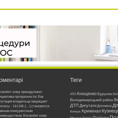
оментарі
Теги
смобет: кому принадлежит
Анощенко
Бурштин
АТО
Бі
ициатива прозрачности. Как
Ві
Володимирецький район
путация владельца защищает
Ді
ДТП
Депутати
платы - 24 LIVE: […] становится
Допомога
Кримінал
Кузнец
авным конкурентным
Конкурс
еимуществом. Космобет кому
Пол
Політика
Мензул