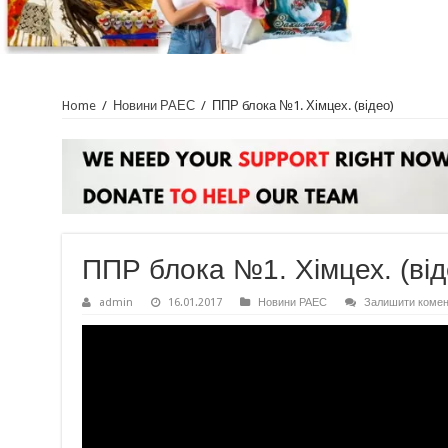
Home
/
Новини РАЕС
/
ППР блока №1. Хімцех. (відео)
ППР блока №1. Хімцех. (від
admin
16.01.2017
Новини РАЕС
Залишити комен