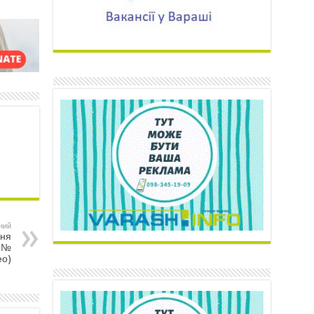
ний
ння
і №
ео)