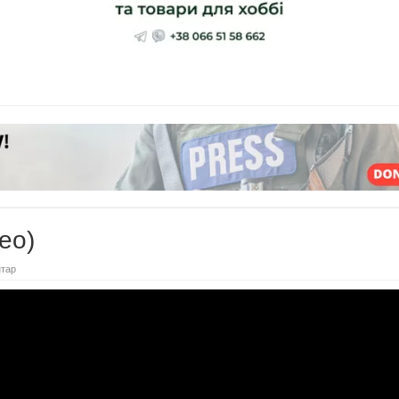
ео)
тар