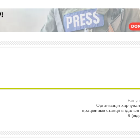
Наступ
Організація харчува
працівників станції в їдальн
9 (від