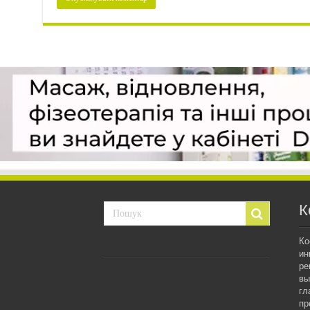
К
Ко
ин
ре
вы
гл
пр