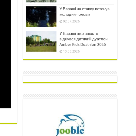
У Вараші на ставку потонув
молодий чоловік
02.07.2026
У Вараші вже вшосте
відбувся дитячий дуатлон
Amber Kids Duathlon 2026
10.06.2026