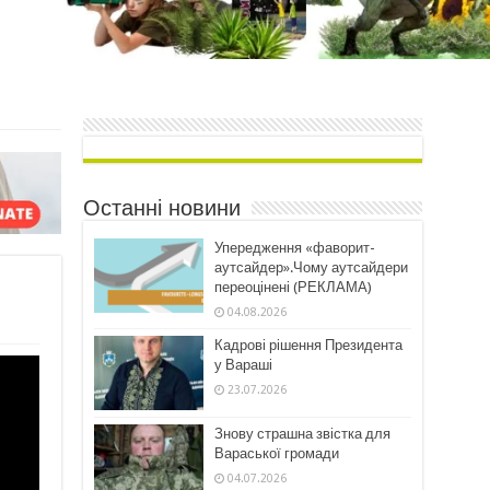
Останні новини
Упередження «фаворит-
аутсайдер».Чому аутсайдери
переоцінені (РЕКЛАМА)
04.08.2026
Кадрові рішення Президента
у Вараші
23.07.2026
Знову страшна звістка для
Вараської громади
04.07.2026