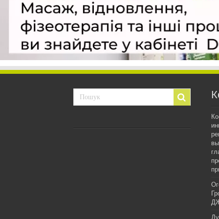
К
Ко
ин
ре
вы
гл
пр
пр
Ог
Гр
ДЖ
Ду