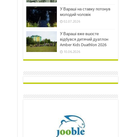
У Вараші на ставку потонув
молодий чоловік
02.07.2026
У Вараші вже вшосте
відбувся дитячий дуатлон
Amber Kids Duathlon 2026
10.06.2026