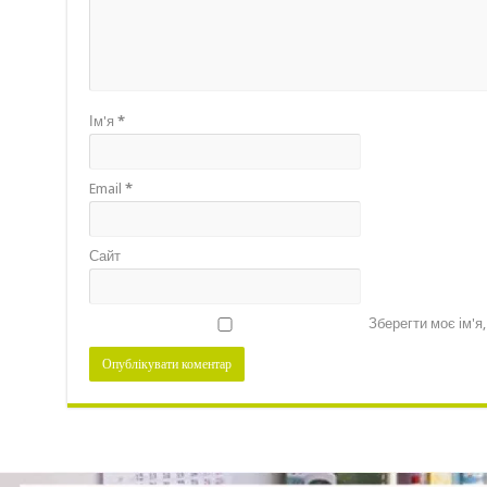
Ім'я
*
Email
*
Сайт
Зберегти моє ім'я