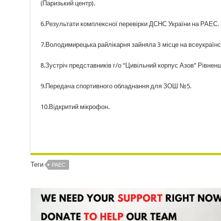
(Паризький центр).
6.Результати комплексної перевірки ДСНС України на РАЕС.
7.Володимирецька райлікарня зайняла 3 місце на всеукраїнс
8.Зустріч представників г/о “Цивільний корпус Азов” Рівнен
9.Передача спортивного обладнання для ЗОШ №5.
10.Відкритий мікрофон.
Теги
РАЕС