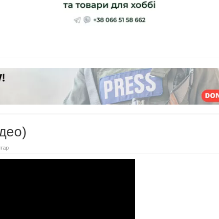
део)
тар