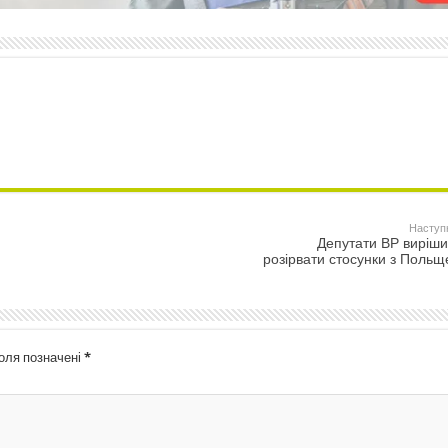
Наступ
Депутати ВР виріш
розірвати стосунки з Поль
поля позначені
*