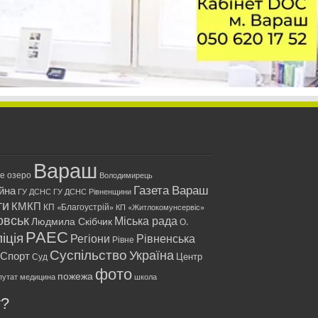
Вараш
ле озеро
Володимирець
Газета Вараш
йна
ГУ ДСНС
ГУ ДСНС Рівненщини
ти
КМКП
КП «Благоустрій»
КП «Житлокомунсервіс»
овськ
Міська рада
Людмила Скібчик
О.
РАЕС
іція
Регіони
Рівненська
Рівне
Суспільство
Україна
Спорт
Центр
Суд
фото
пожежа
путат
медицина
школа
у?