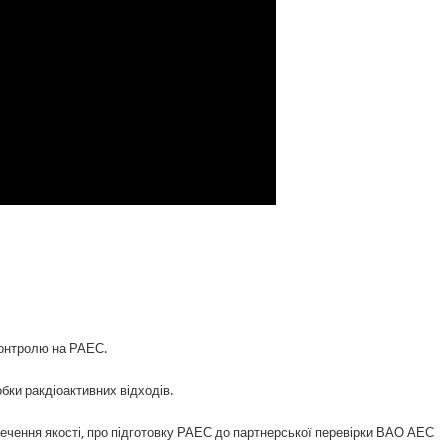
контролю на РАЕС.
бки ракдіоактивних відходів.
зпечення якості, про підготовку РАЕС до партнерської перевірки ВАО АЕС