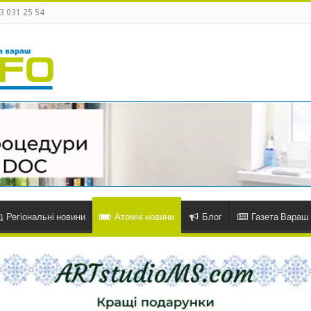
3 031 25 54
Регіональні новини
Атомні новини
Блог
Газета Вараш