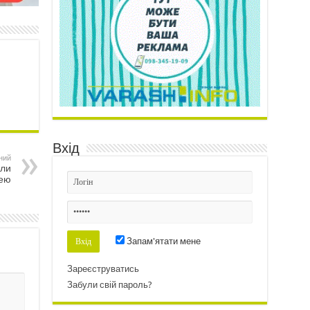
Вхід
ний
или
щею
Запам'ятати мене
Зареєструватись
Забули свій пароль?