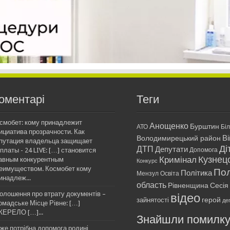
оментарі
Теги
смобет: кому принадлежит
Анощенко
Бурштин
АТО
Бі
ициатива прозрачности. Как
Ві
Володимирецький район
путация владельца защищает
Ді
ДТП
Депутати
платы - 24 LIVE: […] становится
Допомога
Кримінал
Кузнец
авным конкурентным
Конкурс
еимуществом. Космобет кому
Пол
Політика
Мензул
Освіта
инадлеж...
область
Рівненщина
Сесія
олошення про втрату документів –
відео
герой
зайнятості
де
омадське Місце Рівне: […]
ЕРЕЛО […]...
Знайшли помилк
же потрібна допомога родині