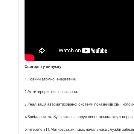
Сьогодні у випуску:
1.Новини атомної енергетики.
2.Антитерористичні навчання.
3.Реалізація автоматизованої системи показників хімічного 
4.Засідання штабу з питань спорудження комплексу з переро
5.Інтерв’ю з П. Матковським, т.в.о. начальника служби забе