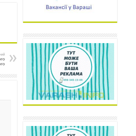
ний
ого
ого