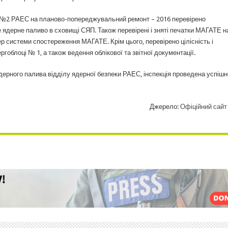
ку №2 РАЕС на планово-попереджувальний ремонт – 2016 перевірено
е ядерне паливо в сховищі СЯП. Також перевірені і зняті печатки МАГАТЕ н
ер системи спостереження МАГАТЕ. Крім цього, перевірено цілісність і
облоці № 1, а також ведення облікової та звітної документації.
ерного палива відділу ядерної безпеки РАЕС, інспекція проведена успішн
Джерело:
Офіційний сай