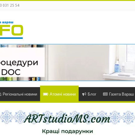
3 031 25 54
Регіональні новини
Атомні новини
Блог
Газета Вараш