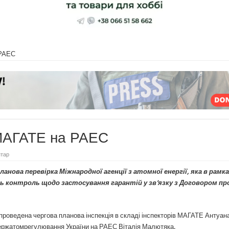
 РАЕС
 МАГАТЕ на РАЕС
тар
нова перевірка Міжнародної агенції з атомної енергії, яка в рамк
 контроль щодо застосування гарантій у зв’язку з Договором пр
проведена чергова планова інспекція в складі інспекторів МАГАТЕ Антуан
Держатомрегулювання України на РАЕС Віталія Малютяка.