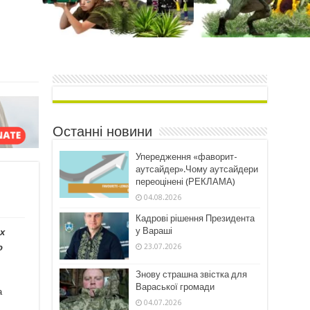
Останні новини
Упередження «фаворит-
аутсайдер».Чому аутсайдери
переоцінені (РЕКЛАМА)
04.08.2026
Кадрові рішення Президента
у Вараші
ах
23.07.2026
о
Знову страшна звістка для
Вараської громади
а
04.07.2026