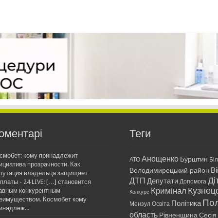
оментарі
Теги
смобет: кому принадлежит
Анощенко
Бурштин
АТО
Бі
ициатива прозрачности. Как
Ві
Володимирецький район
путация владельца защищает
Ді
ДТП
Депутати
платы - 24 LIVE: […] становится
Допомога
Кримінал
Кузнец
авным конкурентным
Конкурс
еимуществом. Космобет кому
Пол
Політика
Мензул
Освіта
инадлеж...
область
Рівненщина
Сесія