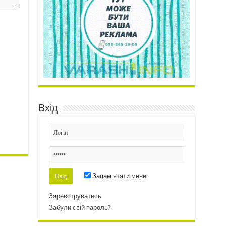
Вхід
Запам'ятати мене
Зареєструватись
Забули свій пароль?