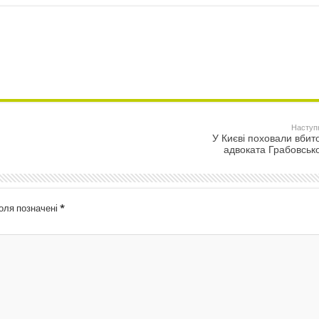
Наступ
У Києві поховали вбит
адвоката Грабовськ
поля позначені
*