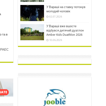
У Вараші на ставку потонув
молодий чоловік
а
02.07.2026
У Вараші вже вшосте
відбувся дитячий дуатлон
о та в
Amber Kids Duathlon 2026
10.06.2026
т РАЕС