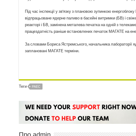
Під час інспекції у зв’язку з плановою зупинкою енергобло
відпрацьоване ядерне паливо в басейні витримки (БВ) і свіж
реакторі і БВ, замінена металева печатка на одній з телекам
працездатність раніше встановлених печаток МАГАТЕ на енерг
За словами Бориса Ястремського, начальника лабораторії яд
заплановані МАГАТЕ терміни.
Теги
РАЕС
Про admin