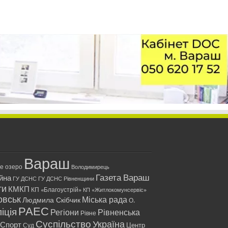
Вараш
ле озеро
Володимирець
Газета Вараш
йна
ГУ ДСНС
ГУ ДСНС Рівненщини
ти
КМКП
КП «Благоустрій»
КП «Житлокомунсервіс»
овськ
Міська рада
Людмила Скібчик
О.
РАЕС
іція
Регіони
Рівненська
Рівне
Суспільство
Україна
Спорт
Центр
Суд