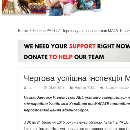
Home
/
Новини РАЕС
/
Чергова успішна інспекція МАГАТЕ на
Чергова успішна інспекція
admin
01.04.2016
Новини РАЕС
Залишити комен
На майданчику Рівненської АЕС успішно завершилася пла
міжнародної Угоди між Україною та МАГАТЕ проводить
нерозповсюдження ядерної зброї.
З 30 по 31 березня 2016 року на енергоблоках №№ 1,2 РАЕС 
Пуршо і Томоко Ямагучі, за участю державного інспектора 