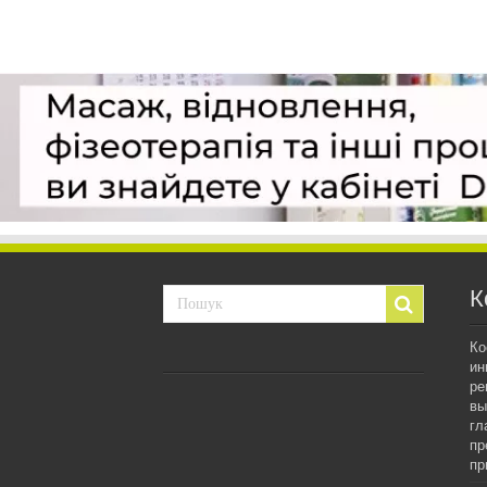
К
Ко
ин
ре
вы
гл
пр
пр