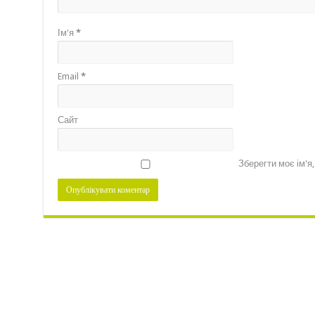
Ім'я
*
Email
*
Сайт
Зберегти моє ім'я