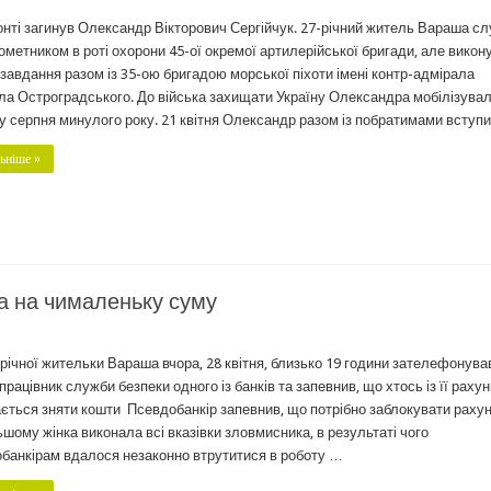
нті загинув Олександр Вікторович Сергійчук. 27-річний житель Вараша с
ометником в роті охорони 45-ої окремої артилерійської бригади, але викон
 завдання разом із 35-ою бригадою морської піхоти імені контр-адмірала
а Остроградського. До війська захищати Україну Олександра мобілізувал
у серпня минулого року. 21 квітня Олександр разом із побратимами вступ
ьніше »
а на чималеньку суму
річної жительки Вараша вчора, 28 квітня, близько 19 години зателефонува
 працівник служби безпеки одного із банків та запевнив, що хтось із її раху
ється зняти кошти Псевдобанкір запевнив, що потрібно заблокувати рахун
шому жінка виконала всі вказівки зловмисника, в результаті чого
банкірам вдалося незаконно втрутитися в роботу …