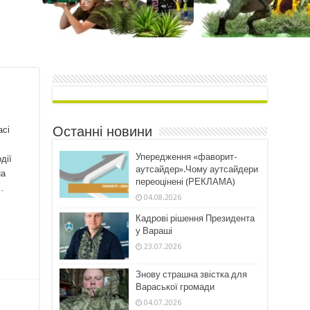
Останні новини
асі
Упередження «фаворит-
дії
аутсайдер».Чому аутсайдери
на
переоцінені (РЕКЛАМА)
…
04.08.2026
Кадрові рішення Президента
у Вараші
23.07.2026
Знову страшна звістка для
Вараської громади
04.07.2026