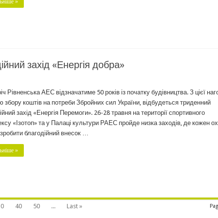
ьніше »
ійний захід «Енергія добра»
іч Рівненська АЕС відзначатиме 50 років із початку будівництва. З цієї наг
ю збору коштів на потреби Збройних сил України, відбудеться триденний
ійний захід «Енергія Перемоги». 26-28 травня на території спортивного
ксу «Ізотоп» та у Палаці культури РАЕС пройде низка заходів, де кожен о
зробити благодійний внесок …
ьніше »
30
40
50
...
Last »
Pag