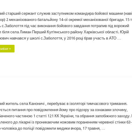
ний старший сержант служив заступником командира бойової машини (нав
ор) 2 механізованого батальйону 14-ої окремої механізованої бригади. 15 
 с.Заболоття під час виконання бойового завдання потрапив під ворожий
л біля села Лиман Перший Куп’янського району Харківської області. Юрій
ович навчався у школі с.Заболоття, у 2016 році брав участь в АТО …
ьніше »
ний житель села Каноничі , перебуває в ізоляторі тимчасового тримання.
ється питання про повідомлення йому про підозру за ознаками злочину,
аченого частиною 1 статті 121 КК України, та обрання запобіжного заходу.
леного до лікарні із проникаючим ножовим пораненням черевної стінки 63-
о чоловіка до поліції повідомили медики вчора, 17 травня, …