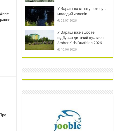
У Вараші на ставку потонув
ідник-
молодий чоловік
травня
02.07.2026
У Вараші вже вшосте
відбувся дитячий дуатлон
Amber Kids Duathlon 2026
10.06.2026
 Про