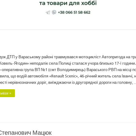
док ДТП у Вараському районі травмувався мотоцикліст Автопригода на тр
Ковель-Ягодин» неподалік села Полиці сталася учора близько 17-ї години.
-оперативна група ВП №1 (смт Володимирець) Вараського РВП на місці по
вила, що водій автомобіля «Renault Scenic», 46-річний житель села Іванчі, 
есті нерівнозначних доріг, виїжджаючи із другорядної дороги на головну, 
ьніше »
 Степанович Мацюк