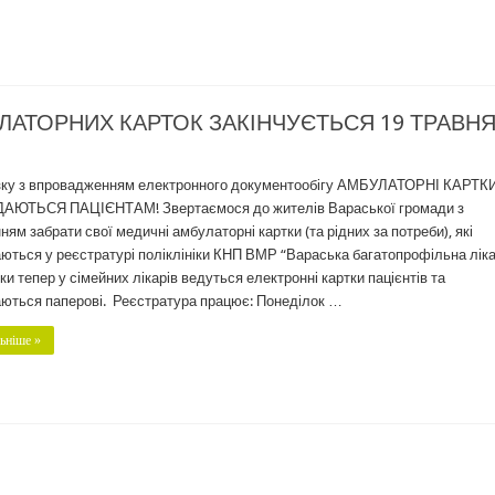
МБУЛАТОРНИХ КАРТОК ЗАКІНЧУЄТЬСЯ 19 ТРАВН
зку з впровадженням електронного документообігу АМБУЛАТОРНІ КАРТК
АЮТЬСЯ ПАЦІЄНТАМ! Звертаємося до жителів Вараської громади з
ням забрати свої медичні амбулаторні картки (та рідних за потреби), які
аються у реєстратурі поліклініки КНП ВМР “Вараська багатопрофільна ліка
ки тепер у сімейних лікарів ведуться електронні картки пацієнтів та
аються паперові. Реєстратура працює: Понеділок …
ьніше »