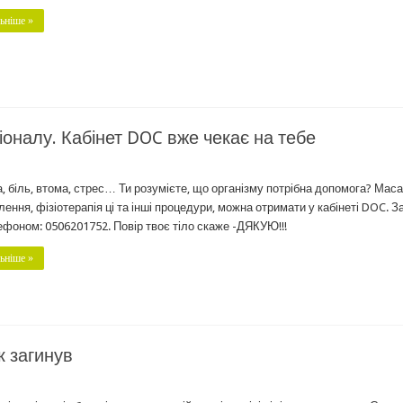
ьніше »
іоналу. Кабінет DOC вже чекає на тебе
, біль, втома, стрес… Ти розумієте, що організму потрібна допомога? Маса
лення, фізіотерапія ці та інші процедури, можна отримати у кабінеті DOC. З
ефоном: 0506201752. Повір твоє тіло скаже -ДЯКУЮ!!!
ьніше »
к загинув