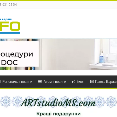
3 031 25 54
Регіональні новини
Атомні новини
Блог
Газета Вараш