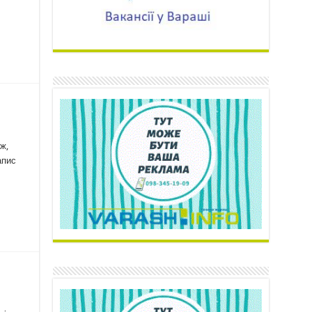
ж,
апис