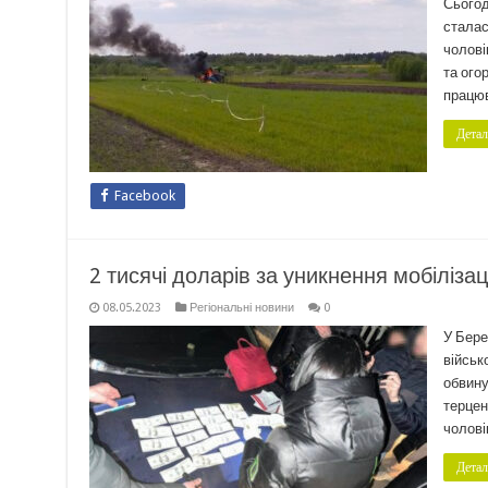
Сьогод
сталас
чолові
та ого
працюв
Детал
Facebook
2 тисячі доларів за уникнення мобілізац
08.05.2023
Регіональні новини
0
У Бере
військ
обвину
терцен
чолові
Детал