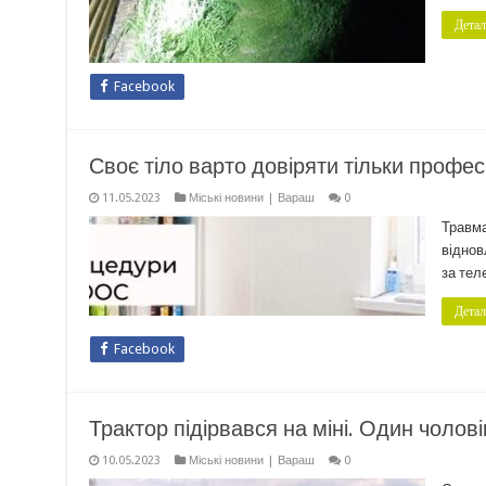
Детал
Facebook
Своє тіло варто довіряти тільки профес
11.05.2023
Міські новини | Вараш
0
Травма
віднов
за тел
Детал
Facebook
Трактор підірвався на міні. Один чолові
10.05.2023
Міські новини | Вараш
0