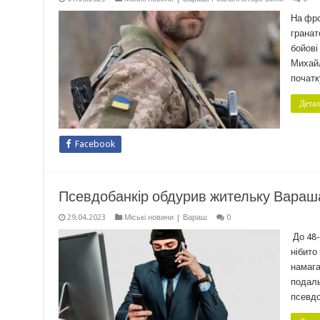
На фро
гранат
бойові
Михайл
початк
Детал
Facebook
Псевдобанкір обдурив жительку Вараш
29.04.2023
Міські новини | Вараш
0
До 48-
нібито
намага
подаль
псевдо