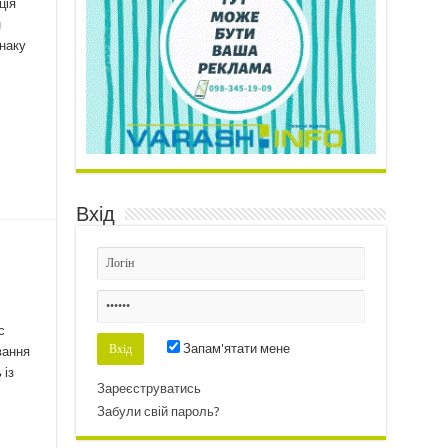
ція
н
знаку
Вхід
с
Запам'ятати мене
вання
 із
Зареєструватись
Забули свій пароль?