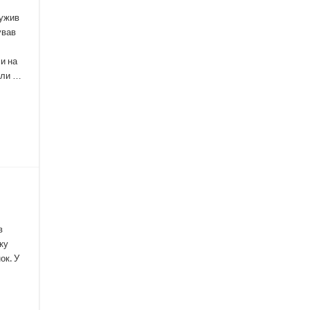
лужив
ував
и на
или …
в
нку
ок. У