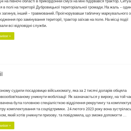
ні на півночі області в прикордонній смузі на міні підірвався трактор. Ситуа
я в полі на території Дубровицької територіальної громади. На жаль – оди
к загинув, інший – травмований. Проігнорувавши табличку маркувального 
родження про замінування території, трактор заїхав на поле. На місці події
али всі відповідні служби.
ьніше »
ії
зному судили посадовицю військкомату, яка за 2 тисячі доларів обіцяла
овозобов’язаному уникнути мобілізації Як зазначається у вироку, на той ча
вачена була головною спеціалісткою відділення рекрутингу та комплекту
тру комплектування та соцпідтримки. 24 лютого 2023 року вона зустрілась
ком, який хотів уникнути призову. та повідомила, що зможе допомогти …
ьніше »