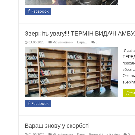
Facebook
Зверніть увагу!!! ТЕРМІН ВИДАЧІ А
03.05.2023
Міські новини | Вараш
0
У зв’я
ПЕРЕД
прохан
зберіг
Оскіль
зберіг
Детал
Facebook
Вараш знову у скорботі
01.05.2023
Міські новини | Вараш
,
Реальні історії війни
0