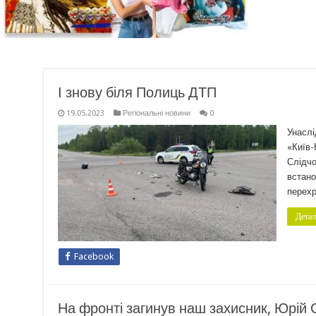
І знову біля Полиць ДТП
19.05.2023
Регіональні новини
0
Унаслі
«Київ-
Слідчо
встано
перехр
Детал
Facebook
На фронті загинув наш захисник, Юрій