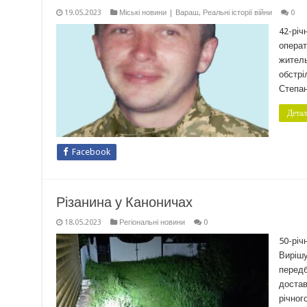
19.05.2023
Міські новини | Вараш
,
Реальні історії війни
0
42-річ
операт
житель
обстрі
Степан
Детал
Facebook
Різанина у Каноничах
18.05.2023
Регіональні новини
0
50-річ
Вирішу
передб
достав
річног