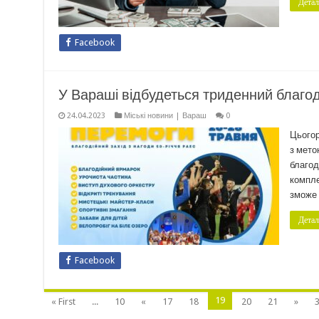
Детал
Facebook
У Вараші відбудеться триденний благод
24.04.2023
Міські новини | Вараш
0
Цьогор
з мето
благод
компле
зможе 
Детал
Facebook
19
« First
...
10
«
17
18
20
21
»