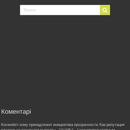
Коментарі
Космобет: кому принадлежит инициатива прозрачности. Как репутация
владельца защищает выплаты - 24 LIVE: […] становится главным