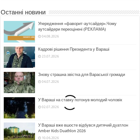
Останні новини
Упередження «фаворит-аутсайдер».Чому
аутсайдери переоцінені (РЕКЛАМА)
04.08.2026
Кадрові рішення Президента у Вараші
23.07.2026
Знову страшна звістка для Вараської громади
04.07.2026
У Вараші на ставку потонув молодий чоловік
02.07.2026
У Вараші вже вшосте відбувся дитячий дуатлон
Amber Kids Duathlon 2026
10.06.2026