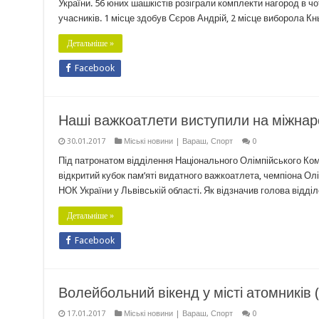
України. 56 юних шашкістів розіграли комплекти нагород в чоти
учасників. 1 місце здобув Сєров Андрій, 2 місце виборола К
Детальніше »
Facebook
Наші важкоатлети виступили на міжнаро
30.01.2017
Міські новини | Вараш
,
Спорт
0
Під патронатом відділення Національного Олімпійського Комі
відкритий кубок пам’яті видатного важкоатлета, чемпіона О
НОК України у Львівській області. Як відзначив голова відд
Детальніше »
Facebook
Волейбольний вікенд у місті атомників (
17.01.2017
Міські новини | Вараш
,
Спорт
0