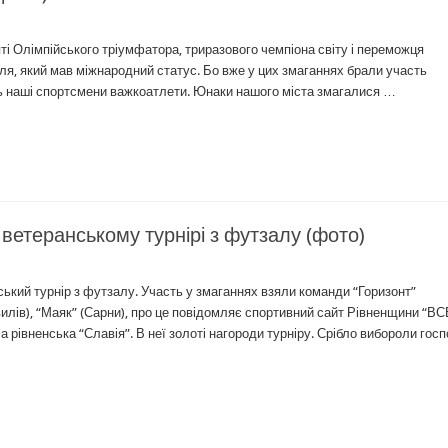
яті Олімпійського тріумфатора, триразового чемпіона світу і переможця
ля, який мав міжнародний статус. Бо вже у цих змаганнях брали участь
ть наші спортсмени важкоатлети. Юнаки нашого міста змагалися …
етеранському турнірі з футзалу (фото)
ький турнір з футзалу. Участь у змаганнях взяли команди “Горизонт”
дивилів), “Маяк” (Сарни), про це повідомляє спортивний сайт Рівненщини “ВС
івненська “Славія”. В неї золоті нагороди турніру. Срібло вибороли госп