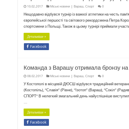
10.02.2017
Міські новини | Вараш
,
Спорт
0
Нещодавно відбувся турнір із важкої атлетики на честь пам’
європейської першості та світового рекордсмена Петра Коро
спортсмени з Польщі. Також в цьому турнірі приймали учас
Детальніше »
Facebook
Команда з Варашу отримала бронзу на в
08.02.2017
Міські новини | Вараш
,
Спорт
0
У Костополі в місцевій ДЮСШ відбувся традиційний ветеранс
(Костопіль), “Славія” (Рівне), “Ізотоп” (Вараш), “Сокіл” (Ра
СПОРТ“ В нелегкий змагальний день найуспішніше виступила р
…
Детальніше »
Facebook