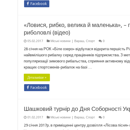
Facebook
«Ловися, рибко, велика й маленька», –
риболовлі (відео)
05.02.2017
Міські новини | Вараш
,
Спорт
0
28 січня на РОК «Біле озеро» відбулася відкрита першість Р
найвмілішого рибалку серед працівників підприємства. З мет
популяризації зимового рибальства, сприяння активному відп
кращих спортсменів-рибалок на базі …
Детальніше »
Facebook
Шашковий турнір до Дня Соборності Ук
01.02.2017
Міські новини | Вараш
,
Спорт
0
29 січня 2017р. в приміщенні центру дозвілля «Лісова пісня