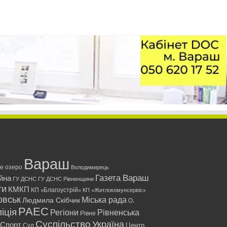
Вараш
ле озеро
Володимирець
Газета Вараш
йна
ГУ ДСНС
ГУ ДСНС Рівненщини
ти
КМКП
КП «Благоустрій»
КП «Житлокомунсервіс»
овськ
Міська рада
Людмила Скібчик
О.
РАЕС
іція
Регіони
Рівненська
Рівне
Суспільство
Україна
Спорт
Центр
Суд