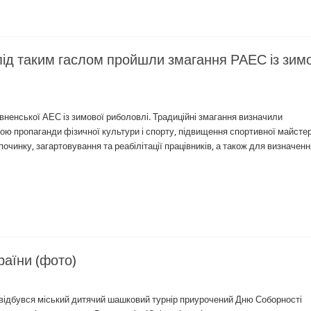
 під таким гаслом пройшли змагання РАЕС із зим
івненської АЕС із зимової риболовлі. Традиційні змагання визначили
ою пропаганди фізичної культури і спорту, підвищення спортивної майстер
очинку, загартовування та реабілітації працівників, а також для визначенн
раїни (фото)
» відбувся міський дитячий шашковий турнір приурочений Дню Соборності