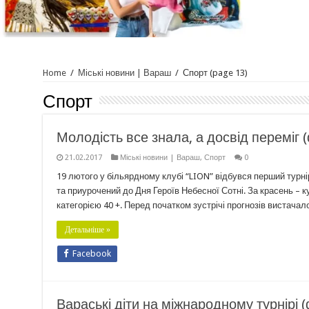
Home
/
Міські новини | Вараш
/
Спорт
(page 13)
Спорт
Молодість все знала, а досвід переміг 
21.02.2017
Міські новини | Вараш
,
Спорт
0
19 лютого у більярдному клубі “LION” відбувся перший турн
та приурочений до Дня Героїв Небесної Сотні. За красень – к
категорією 40 +. Перед початком зустрічі прогнозів вистачал
Детальніше »
Facebook
Вараські діти на міжнародному турнірі 