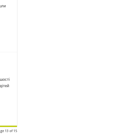
шли
ршості
дітей
ge 13 of 15