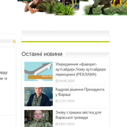
Останні новини
Упередження «фаворит-
аутсайдер».Чому аутсайдери
ьярду
переоцінені (РЕКЛАМА)
ни із
04.08.2026
Кадрові рішення Президента
у Вараші
23.07.2026
Знову страшна звістка для
Вараської громади
04.07.2026