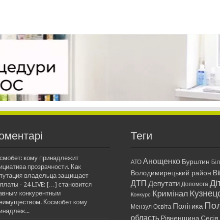
оментарі
Теги
смобет: кому принадлежит
Анощенко
Бурштин
АТО
Бі
ициатива прозрачности. Как
Ві
Володимирецький район
путация владельца защищает
Ді
ДТП
Депутати
платы - 24 LIVE: […] становится
Допомога
Кримінал
Кузнец
авным конкурентным
Конкурс
еимуществом. Космобет кому
Пол
Політика
Мензул
Освіта
инадлеж...
область
Рівненщина
Сесія