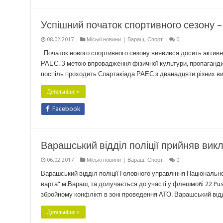
Успішний початок спортивного сезону –
08.02.2017
Міські новини | Вараш
,
Спорт
0
Початок нового спортивного сезону виявився досить активн
РАЕС. З метою впровадження фізичної культури, пропаганди 
поспіль проходить Спартакіада РАЕС з дванадцяти різних вид
Детальніше »
Facebook
Варашський відділ поліції прийняв викл
06.02.2017
Міські новини | Вараш
,
Спорт
0
Варашський відділ поліції Головного управління Національно
варта” м.Вараш, та долучається до участі у флешмобі 22 Push
збройному конфлікті в зоні проведення АТО. Варашський ві
Детальніше »