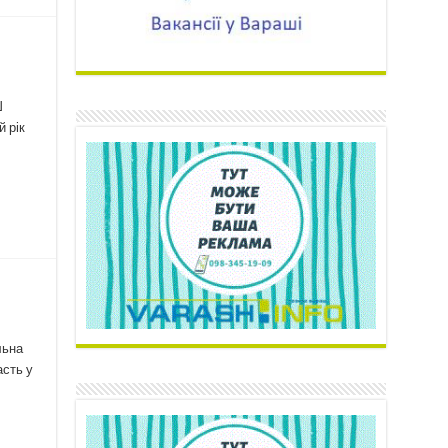
Ш
 рік
льна
асть у