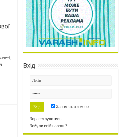
ової
ності,
я
Вхід
Запам'ятати мене
Зареєструватись
Забули свій пароль?