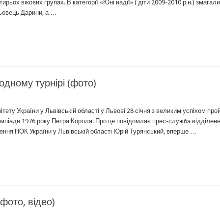
рьох вікових групах. В категорії «Юні надії» ( діти 2009-2010 р.н.) змагал
ньовець Дарини, а …
дному турнірі (фото)
тету України у Львівській області у Львові 28 січня з великим успіхом пр
лімпіади 1976 року Петра Короля. Про це повідомляє прес-служба відділен
ілення НОК України у Львівській області Юрій Турянський, вперше …
фото, відео)