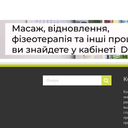
К
Ко
ин
ре
вы
гл
пр
пр