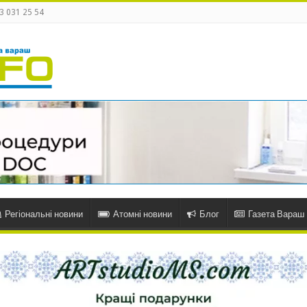
3 031 25 54
Регіональні новини
Атомні новини
Блог
Газета Вараш