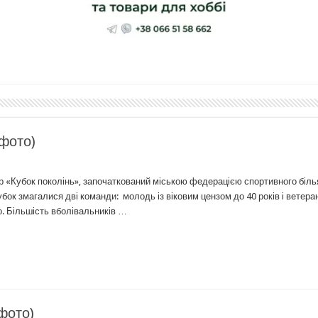
(фото)
ір «Кубок поколінь», започаткований міською федерацією спортивного біл
убок змагалися дві команди: молодь із віковим цензом до 40 років і ветера
о. Більшість вболівальників …
(фото)