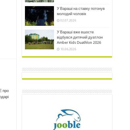
У Вараші на ставку потонув
молодий чоловік
02.07.2026
У Вараші вже вшосте
відбувся дитячий дуатлон
Amber Kids Duathlon 2026
10.06.2026
Е про
одарі