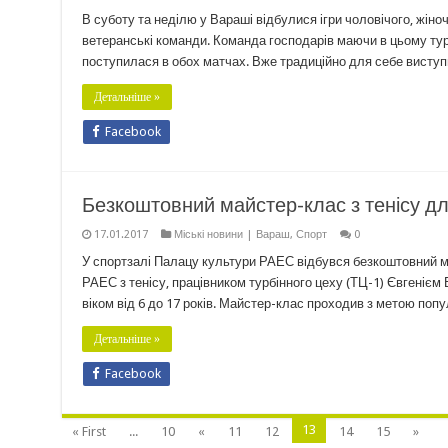
В суботу та неділю у Вараші відбулися ігри чоловічого, жі
ветеранські команди. Команда господарів маючи в цьому тур
поступилася в обох матчах. Вже традиційно для себе висту
Детальніше »
Facebook
Безкоштовний майстер-клас з тенісу для
17.01.2017
Міські новини | Вараш
,
Спорт
0
У спортзалі Палацу культури РАЕС відбувся безкоштовний ма
РАЕС з тенісу, працівником турбінного цеху (ТЦ-1) Євгенієм
віком від 6 до 17 років. Майстер-клас проходив з метою попу
Детальніше »
Facebook
13
« First
...
10
«
11
12
14
15
»