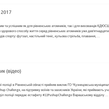
 2017
им та успішним як для рівненських атомників, так і для вихованців КДЮС
здорового способу життя серед рівненських атомників уже дев’ятнадцятий
ів спорту: футзал, настільний теніс, кульова стрільба, плавання, …
ик (відео)
ї поліції в Рівненській області прийняв виклик ГО “Кузнецовська муніципа
up Challenge, на підтримку воїнів та захисників України, які приймають уч
дділ поліції передає естафету #22PushupChallenge Варашському відділу …