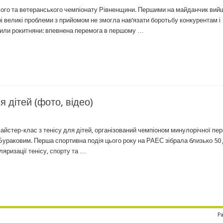
ночого та ветеранського чемпіонату Рівненщини. Першими на майданчик вий
і великі проблеми з прийомом не змогла нав’язати боротьбу конкурентам і
пили рокитняни: впевнена перемога в першому …
 дітей (фото, відео)
йстер-клас з тенісу для дітей, організований чемпіоном минулорічної пе
 Бураковим. Перша спортивна подія цього року на РАЕС зібрала близько 50 
ляризації тенісу, спорту та …
Pa