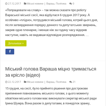
27.12.2017
Міські новини | Вараш
,
Політика
0
«Попрацювали на славу» – так можна сказати про роботу
Вараської міської сесії, яка відбулася 6 грудня 2017 року. А
особливо «плідно», потрудився міський голова, котрий цього дня,
після затвердження порядку денного та депутатських звернень,
закрив одне пленарне, і менше ніж за годину часу відкрив
наступне, навіть не видавши відповідне розпорядження. …
Детальніше »
Міський голова Вараша міцно тримається
за крісло (відео)
22.12.2017
Міські новини | Вараш
,
Політика
21
15 грудня, на сесії, було прийнято рішення про дострокове
припинення повноважень міського голови, з цього моменту
обов’язки міського голови має виконувати секретар міської ради
Ірина Шумра. Вона разом із депутатами, в понеділок зранку,