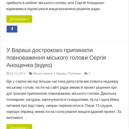
прийшла в кабінет міського голови, але Сергій Анощенко
відмовився підписувати вищезазначене рішення ради.
Детальніше »
У Вараші достроково припинили
повноваження міського голови Сергія
Анощенка (відео)
22.12.2017
Міські новини | Вараш
,
Політика
2
Ще у серпні місяці більша частина депутатів висловила недовіру
міському голові, після на сайті ради зявився проект рішення про
дострокове припинення повноважень міського голови. Декілька
пленарних засідань закінчувалося скандалами, була і одна бійка,
питання про відставку «мера» переносилося. Лише 15 грудня,
народні обранці, винесли на голосування вищезгаданий проект. За
імпічмент …
Детальніше »