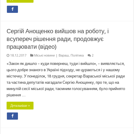
Сергій Анощенко вийшов на роботу, і
всупереч рішення ради, продовжує
працювати (відео)
18.12.2017
Міські новини | Вараш
,
Політика
2
«Закон як дишло – куди повернеш, туди і вийшло», – виявляється,
цього добре знаного в Україні підходу, не цураються і у нашому
містечку. У понеділок, 18 грудня, секретар Вараської міської ради
та частина депутатів нагадали Сергію Анощенку, про те, що на
минулій сесії міської ради, таємним голосуванням, було прийнято
рішення …
Детальніше »