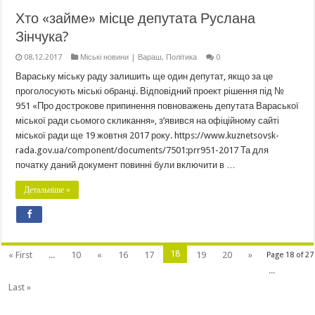
Хто «займе» місце депутата Руслана
Зінчука?
08.12.2017
Міські новини | Вараш
,
Політика
0
Вараську міську раду залишить ще один депутат, якщо за це
проголосують міські обранці. Відповідний проект рішення під №
951 «Про дострокове припинення повноважень депутата Вараської
міської ради сьомого скликання», з’явився на офіційному сайті
міської ради ще 19 жовтня 2017 року. https://www.kuznetsovsk-
rada.gov.ua/component/documents/7501:prr951-2017 Та для
початку даний документ повинні були включити в …
Детальніше »
18
« First
...
10
«
16
17
19
20
»
Page 18 of 27
...
Last »