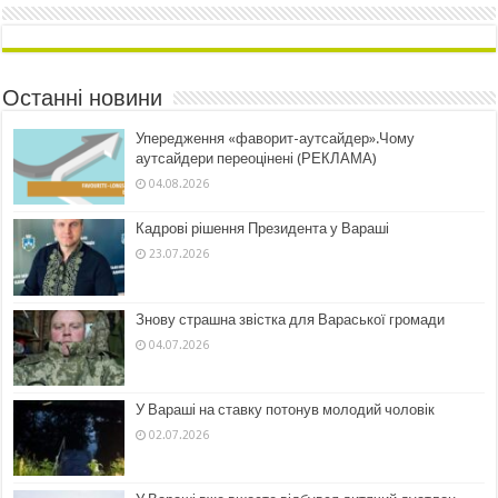
Останні новини
Упередження «фаворит-аутсайдер».Чому
аутсайдери переоцінені (РЕКЛАМА)
04.08.2026
Кадрові рішення Президента у Вараші
23.07.2026
Знову страшна звістка для Вараської громади
04.07.2026
У Вараші на ставку потонув молодий чоловік
02.07.2026