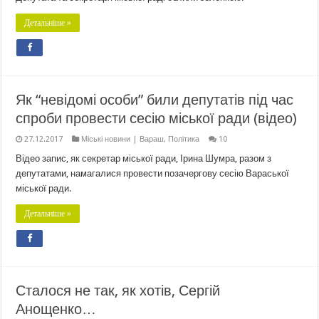
Детальніше »
Як “невідомі особи” били депутатів під час
спроби провести сесію міської ради (відео)
27.12.2017
Міські новини | Вараш
,
Політика
10
Відео запис, як секретар міської ради, Ірина Шумра, разом з
депутатами, намагалися провести позачергову сесію Вараської
міської ради.
Детальніше »
Сталося не так, як хотів, Сергій
Анощенко…