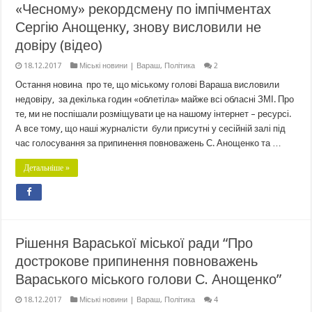
«Чесному» рекордсмену по імпічментах
Сергію Анощенку, знову висловили не
довіру (відео)
18.12.2017
Міські новини | Вараш
,
Політика
2
Остання новина про те, що міському голові Вараша висловили
недовіру, за декілька годин «облетіла» майже всі обласні ЗМІ. Про
те, ми не поспішали розміщувати це на нашому інтернет – ресурсі.
А все тому, що наші журналісти були присутні у сесійній залі під
час голосування за припинення повноважень С. Анощенко та …
Детальніше »
Рішення Вараської міської ради “Про
дострокове припинення повноважень
Вараського міського голови С. Анощенко”
18.12.2017
Міські новини | Вараш
,
Політика
4