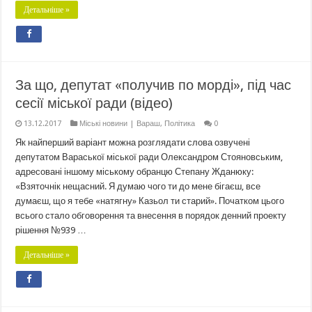
Детальніше »
За що, депутат «получив по морді», під час
сесії міської ради (відео)
13.12.2017
Міські новини | Вараш
,
Політика
0
Як найперший варіант можна розглядати слова озвучені
депутатом Вараської міської ради Олександром Стояновським,
адресовані іншому міському обранцю Степану Жданюку:
«Взяточнік нещасний. Я думаю чого ти до мене бігаєш, все
думаєш, що я тебе «натягну» Казьол ти старий». Початком цього
всього стало обговорення та внесення в порядок денний проекту
рішення №939 …
Детальніше »