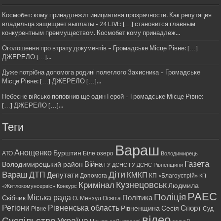
Космобет: кому принадлежит инициатива прозрачности. Как репутация
владельца защищает выплаты - 24 LIVE: […] становится главным
конкурентным преимуществом. Космобет кому принадлеж...
Оголошення про втрату документів – Громадське Місце Рівне: […]
ДЖЕРЕЛО […]...
Дуже потрібна допомога родині полеглого Захисника – Громадське
Місце Рівне: […] ДЖЕРЕЛО […]...
Небесне військо поповнив ще один Герой – Громадське Місце Рівне:
[…] ДЖЕРЕЛО […]...
Теги
Вараш
Анощенко
Бурштин
АТО
Біле озеро
Володимирець
Газета
Війна
Володимирецький район
ГУ ДСНС
ГУ ДСНС Рівненщини
Діти
Вараш
ДТП
Депутати
КМКП
Допомога
КП «Благоустрій»
КП
Кримінал
Кузнецовськ
Людмила
«Житлокомунсервіс»
Конкурс
РАЕС
Поліція
Міська рада
Політика
Скібчик
О. Мензул
Освіта
Регіони
Рівненська область
Спорт
Рівненщина
Сесія
Рівне
Суд
відео
Суспільство
Україна