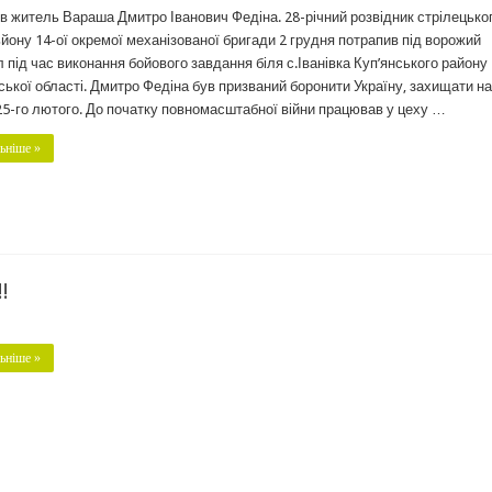
в житель Вараша Дмитро Іванович Федіна. 28-річний розвідник стрілецько
йону 14-ої окремої механізованої бригади 2 грудня потрапив під ворожий
л під час виконання бойового завдання біля с.Іванівка Куп’янського району
ської області. Дмитро Федіна був призваний боронити Україну, захищати на
25-го лютого. До початку повномасштабної війни працював у цеху …
ьніше »
!
ьніше »