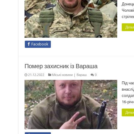
Донець
Чолові
стріле
Детал
Facebook
Помер захисник із Вараша
21.12.2022
Міські новини | Вараш
0
Під ча
внаслі
солдат
16-річ
Детал