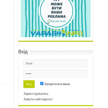
Вхід
Запам'ятати мене
Зареєструватись
Забули свій пароль?