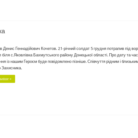
ка
в Денис Геннадійович Кочетов. 21-річний солдат 5 грудня потрапив під во
л біля с.Яковлівка Бахмутського району Донецької області. Про дату та час
ня із нашим Героєм буде повідомлено пізніше. Співчуття рідним і близьки
 Захисника.
ьніше »