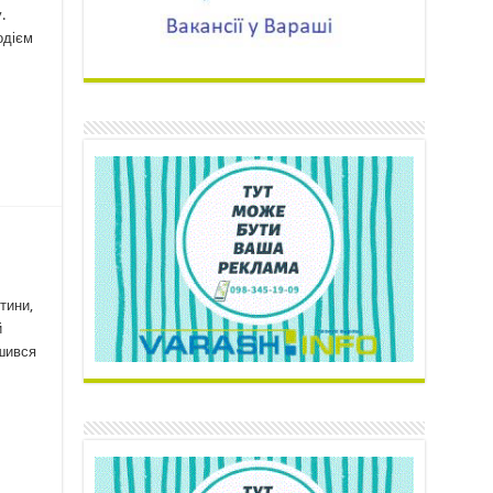
.
одієм
тини,
й
ишився