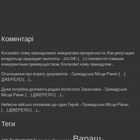
Коментарі
Космобет: кому принадлежит инициатива прозрачности. Как репутация
владельца защищает выплаты - 24 LIVE: […] становится главным
конкурентным преимуществом. Космобет кому принадлеж...
Оголошення про втрату документів – Громадське Місце Рівне: […]
ДЖЕРЕЛО […]...
Дуже потрібна допомога родині полеглого Захисника – Громадське
Місце Рівне: […] ДЖЕРЕЛО […]...
Небесне військо поповнив ще один Герой – Громадське Місце Рівне:
[…] ДЖЕРЕЛО […]...
Теги
Вараш