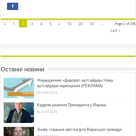
2
«
1
3
4
5
»
10
20
30
...
Page 2 of 256
Last »
Останні новини
Упередження «фаворит-аутсайдер».Чому
аутсайдери переоцінені (РЕКЛАМА)
04.08.2026
Кадрові рішення Президента у Вараші
23.07.2026
Знову страшна звістка для Вараської громади