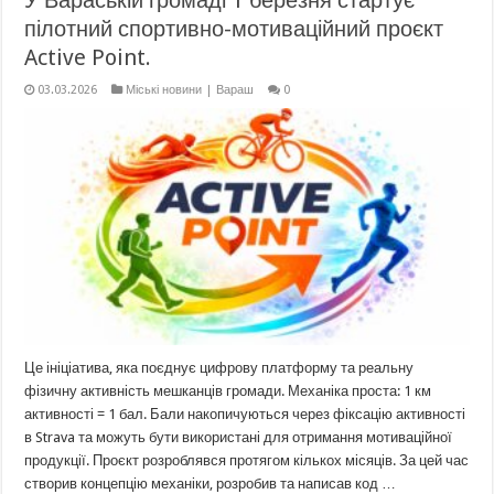
У Вараській громаді 1 березня стартує
пілотний спортивно-мотиваційний проєкт
Active Point.
03.03.2026
Міські новини | Вараш
0
Це ініціатива, яка поєднує цифрову платформу та реальну
фізичну активність мешканців громади. Механіка проста: 1 км
активності = 1 бал. Бали накопичуються через фіксацію активності
в Strava та можуть бути використані для отримання мотиваційної
продукції. Проєкт розроблявся протягом кількох місяців. За цей час
створив концепцію механіки, розробив та написав код …