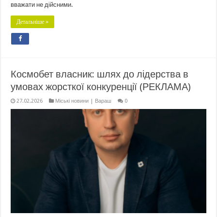
вважати не дійсними.
Детальніше »
Космобет власник: шлях до лідерства в
умовах жорсткої конкуренції (РЕКЛАМА)
27.02.2026
Міські новини | Вараш
0