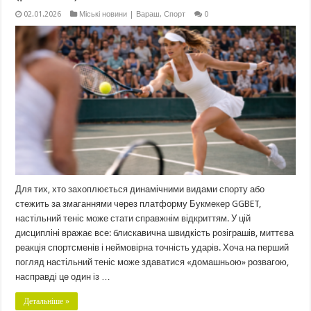
02.01.2026
Міські новини | Вараш
,
Спорт
0
Для тих, хто захоплюється динамічними видами спорту або
стежить за змаганнями через платформу Букмекер GGBET,
настільний теніс може стати справжнім відкриттям. У цій
дисципліні вражає все: блискавична швидкість розіграшів, миттєва
реакція спортсменів і неймовірна точність ударів. Хоча на перший
погляд настільний теніс може здаватися «домашньою» розвагою,
насправді це один із …
Детальніше »