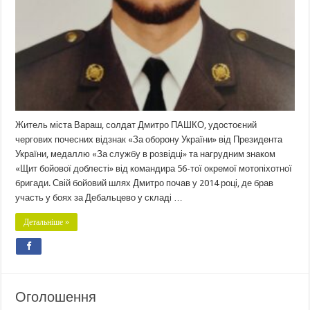
Житель міста Вараш, солдат Дмитро ПАШКО, удостоєний
чергових почесних відзнак «За оборону України» від Президента
України, медаллю «За службу в розвідці» та нагрудним знаком
«Щит бойової доблесті» від командира 56-тої окремої мотопіхотної
бригади. Свій бойовий шлях Дмитро почав у 2014 році, де брав
участь у боях за Дебальцево у складі …
Детальніше »
Оголошення