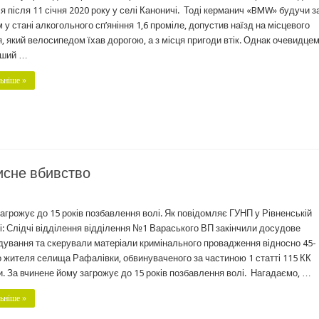
я після 11 січня 2020 року у селі Каноничі. Тоді керманич «BMW» будучи з
 у стані алкогольного сп’яніння 1,6 проміле, допустив наїзд на місцевого
, який велосипедом їхав дорогою, а з місця пригоди втік. Однак очевидцем
нший …
ьніше »
исне вбивство
агрожує до 15 років позбавлення волі. Як повідомляє ГУНП у Рівненській
і: Слідчі відділення відділення №1 Вараського ВП закінчили досудове
дування та скерували матеріали кримінального провадження відносно 45-
о жителя селища Рафалівки, обвинуваченого за частиною 1 статті 115 КК
и. За вчинене йому загрожує до 15 років позбавлення волі. Нагадаємо, …
ьніше »