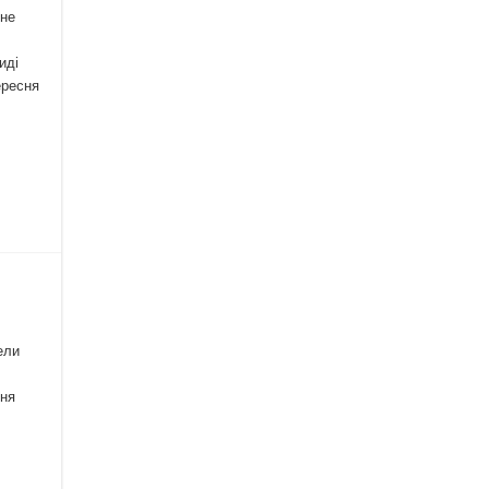
сне
иді
ересня
ели
ння