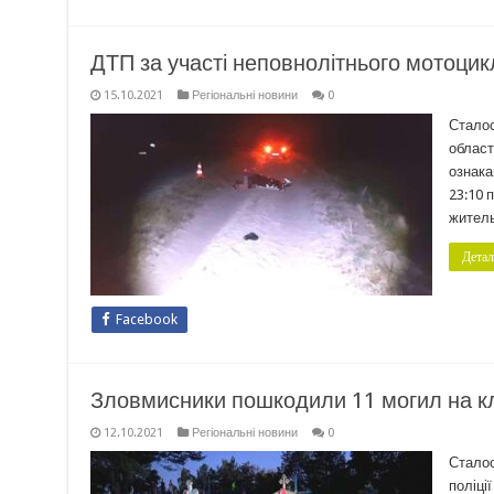
ДТП за участі неповнолітнього мотоцик
15.10.2021
Регіональні новини
0
Сталос
област
ознака
23:10 
житель
Детал
Facebook
Зловмисники пошкодили 11 могил на к
12.10.2021
Регіональні новини
0
Сталос
поліці