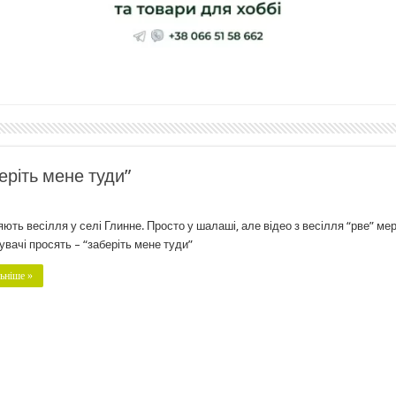
еріть мене туди”
яють весілля у селі Глинне. Просто у шалаші, але відео з весілля “рве” мер
увачі просять – “заберіть мене туди”
ьніше »