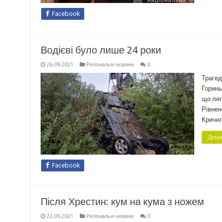
Facebook
Водієві було лише 24 роки
26.09.2021
Регіональні новини
0
Трагед
Горинь
що лег
Рівнен
Кричил
Детал
Facebook
Після Хрестин: кум на кума з ножем
22.09.2021
Регіональні новини
0