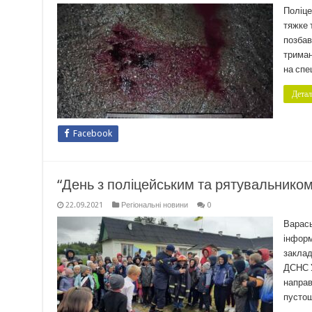
Поліце
тяжке 
позбав
триман
на спе
Детал
Facebook
“День з поліцейським та рятувальником
22.09.2021
Регіональні новини
0
Варась
інформ
заклад
ДСНС У
направ
пустощ