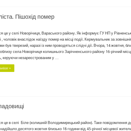
ліста. Пішохід помер
я це у селі Новорічиця, Вараського району. Як інформує ГУ НП у Рівненськ
і , чоловік внаслідок наїзду помер на місці події. Кермувальник за зовнішн
ми був тверезий, наразі із ним проводяться слідчі дії. Вчора, 14 жовтня, бл
поблизу села Новорічиця колишнього Зарічненського району 16-річний міс
, керуючи незареєстрованим у …
ьніше »
ладовищі
я це в селі Біле (колишній Володимирецький район). Таке повідомлення д
ї надійшло десятого жовтня близько 18 години від 45-річної місцевої жите