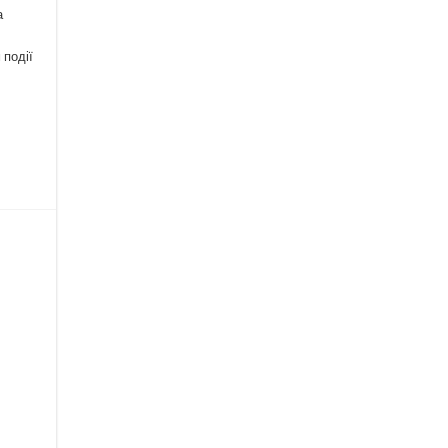
а
 події