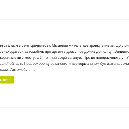
ія сталася в селі Кричильськ. Місцевий житель, ще зранку виявив, що у річ
, знаходиться автомобіль про що він відразу повідомив до поліції. Виявило
ковик злетів з мосту, а 24- річний водій загинув. Про це повідомляють у Г
ської області. Правоохоронці встановили, що керманичем був житель села
ьськ. Автомобіль …
ьніше »