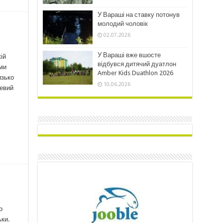
У Вараші на ставку потонув
молодий чоловік
02.07.2026
У Вараші вже вшосте
ій
відбувся дитячий дуатлон
іми
Amber Kids Duathlon 2026
изько
10.06.2026
цевий
о
льки.