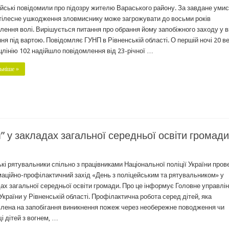
йські повідомили про підозру жителю Вараського району. За завдане уми
тілесне ушкодження зловмиснику може загрожувати до восьми років
лення волі. Вирішується питання про обрання йому запобіжного заходу у в
ня під вартою. Повідомляє ГУНП в Рівненській області. О першій ночі 20 в
цлінію 102 надійшло повідомлення від 23-річної …
ьніше »
” у закладах загальної середньої освіти громади
кі рятувальники спільно з працівниками Національної поліції України пров
аційно-профілактичний захід «День з поліцейським та рятувальником» у
ах загальної середньої освіти громади. Про це інформує Головне управлі
країни у Рівненській області. Профілактична робота серед дітей, яка
лена на запобігання виникнення пожеж через необережне поводження чи
і дітей з вогнем, …