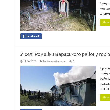
Слідчо
метале
зловми
Детал
Facebook
У селі Ромейки Вараського району горі
11.10.2021
Регіональні новини
0
Про це
повідо
району
пожежн
пожежн
Детал