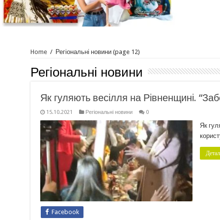
Home
/
Регіональні новини
(page 12)
Регіональні новини
Як гуляють весілля на Рівненщині. “Заб
15.10.2021
Регіональні новини
0
Як гул
корист
Детал
Facebook