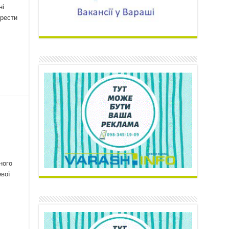
ні
хрести
ного
евої