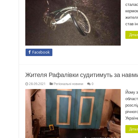
сталас
кермом
жителя
став і
Детал
Facebook
Жителя Рафалівки судитимуть за навм
28.09.2021
Регіональні новини
0
Йому з
област
розслі
річног
Україн
Детал