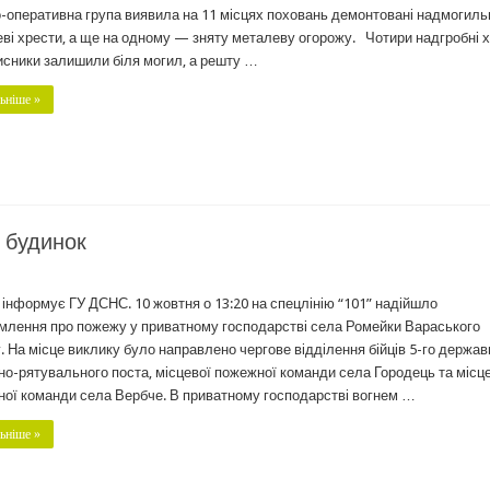
-оперативна група виявила на 11 місцях поховань демонтовані надмогиль
ві хрести, а ще на одному — зняту металеву огорожу. Чотири надгробні 
сники залишили біля могил, а решту …
ьніше »
в будинок
 інформує ГУ ДСНС. 10 жовтня о 13:20 на спецлінію “101” надійшло
млення про пожежу у приватному господарстві села Ромейки Вараського
. На місце виклику було направлено чергове відділення бійців 5-го держав
о-рятувального поста, місцевої пожежної команди села Городець та місц
ої команди села Вербче. В приватному господарстві вогнем …
ьніше »