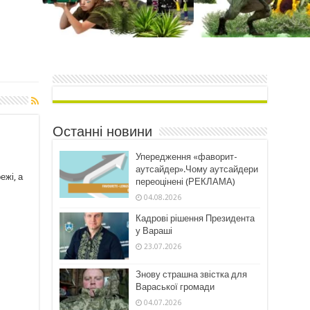
Останні новини
Упередження «фаворит-
аутсайдер».Чому аутсайдери
ежі, а
переоцінені (РЕКЛАМА)
04.08.2026
Кадрові рішення Президента
у Вараші
23.07.2026
Знову страшна звістка для
Вараської громади
04.07.2026