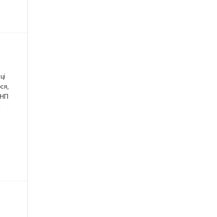
ці
ся,
УНП