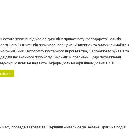
 шостого жовтня, під час слідчої дії у приватному господарстві батьків
олітнього, із якими він проживає, поліцейські виявили та вилучили майже 4
ного» каміння, мотопомпу кустарного виробництва, 19 пожежних рукавів та
дя для незаконного промислу. Будь-яких пояснень щодо походження
ну-сирцю вони не надають. Інформують на офіційному сайті ГУНП …
ьніше »
и часу проведе за гратами, 30-річний житель села Зелене. Трагічна подія