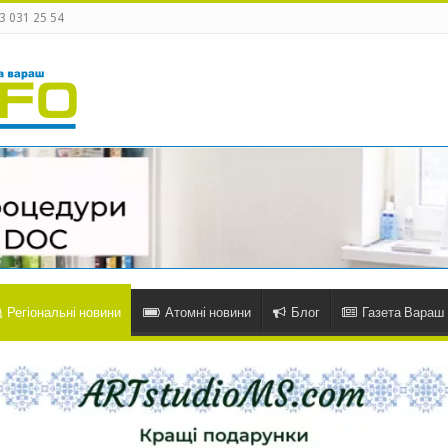
3 031 25 54
Регіональні новини
Атомні новини
Блог
Газета Вараш