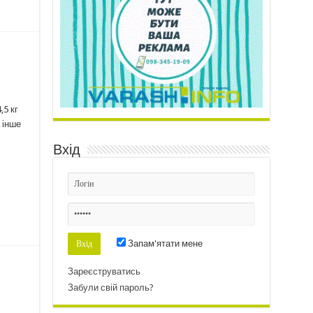
,5 кг
 інше
Вхід
Запам'ятати мене
Зареєструватись
Забули свій пароль?