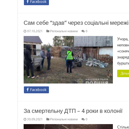
Facebook
Сам себе “здав” через соціальні мережі
07.10.2021
Регіональні новини
0
Учора,
неповн
«соняч
знаряд
буршти
Детал
Facebook
За смертельну ДТП – 4 роки в колонії
30.09.2021
Регіональні новини
0
Стільк