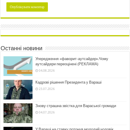
Останні новини
Упередження «фаворит-аутсайдер».Чому
аутсайдери переоцінені (РЕКЛАМА)
04.08.2026
Кадрові рішення Президента у Вараші
23.07.2026
Знову страшна звістка для Вараської громади
04.07.2026
У Вараші на ставку потонув молодий чоловік