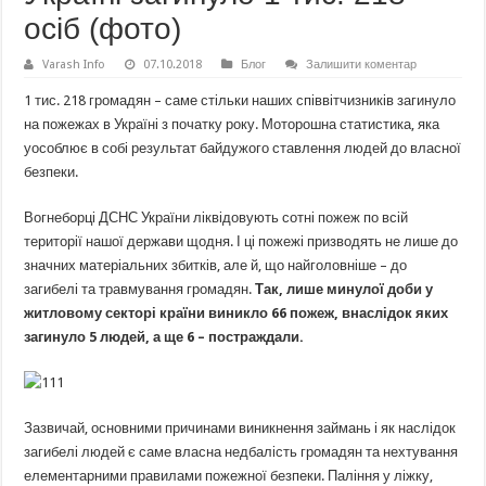
осіб (фото)
Varash Info
07.10.2018
Блог
Залишити коментар
1 тис. 218 громадян – саме стільки наших співвітчизників загинуло
на пожежах в Україні з початку року. Моторошна статистика, яка
уособлює в собі результат байдужого ставлення людей до власної
безпеки.
Вогнеборці ДСНС України ліквідовують сотні пожеж по всій
території нашої держави щодня. І ці пожежі призводять не лише до
значних матеріальних збитків, але й, що найголовніше – до
загибелі та травмування громадян.
Так, лише минулої доби у
житловому секторі країни виникло 66 пожеж, внаслідок яких
загинуло 5 людей, а ще 6 – постраждали.
Зазвичай, основними причинами виникнення займань і як наслідок
загибелі людей є саме власна недбалість громадян та нехтування
елементарними правилами пожежної безпеки. Паління у ліжку,