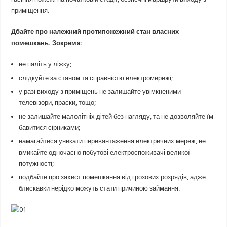
приміщення.
Дбайте про належний протипожежний стан власних
помешкань. Зокрема:
не паліть у ліжку;
слідкуйте за станом та справністю електромережі;
у разі виходу з приміщень не залишайте увімкненими
телевізори, праски, тощо;
не залишайте малолітніх дітей без нагляду, та не дозволяйте їм
бавитися сірниками;
намагайтеся уникати перевантаження електричних мереж, не
вмикайте одночасно побутові електроспоживачі великої
потужності;
подбайте про захист помешкання від грозових розрядів, адже
блискавки нерідко можуть стати причиною займання.