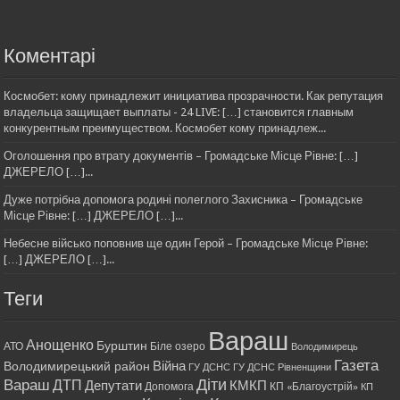
Коментарі
Космобет: кому принадлежит инициатива прозрачности. Как репутация
владельца защищает выплаты - 24 LIVE: […] становится главным
конкурентным преимуществом. Космобет кому принадлеж...
Оголошення про втрату документів – Громадське Місце Рівне: […]
ДЖЕРЕЛО […]...
Дуже потрібна допомога родині полеглого Захисника – Громадське
Місце Рівне: […] ДЖЕРЕЛО […]...
Небесне військо поповнив ще один Герой – Громадське Місце Рівне:
[…] ДЖЕРЕЛО […]...
Теги
Вараш
Анощенко
Бурштин
АТО
Біле озеро
Володимирець
Газета
Війна
Володимирецький район
ГУ ДСНС
ГУ ДСНС Рівненщини
Діти
Вараш
ДТП
Депутати
КМКП
Допомога
КП «Благоустрій»
КП