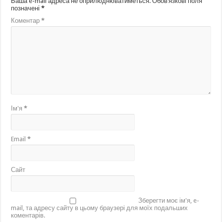
Ваша e-mail адреса не оприлюднюватиметься.
Обов’язкові поля
позначені
*
Коментар
*
Ім'я
*
Email
*
Сайт
Зберегти моє ім'я, e-
mail, та адресу сайту в цьому браузері для моїх подальших
коментарів.