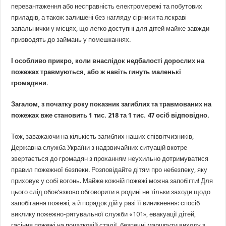
перевантаження або несправність електромережі та побутових
приладів, а також залишені без нагляду сірники та яскраві
запальнички у місцях, що легко доступні для дітей майже завжди
призводять до займань у помешканнях.
І особливо прикро, коли внаслідок недбалості дорослих на
пожежах травмуються, або
ж навіть гинуть маленькі
громадяни.
Загалом, з початку року показник загиблих та травмованих на
пожежах вже становить 1 тис. 218 та 1 тис. 47 осіб відповідно.
Тож, заважаючи на кількість загиблих наших співвітчизників,
Державна служба України з надзвичайних ситуацій вкотре
звертається до громадян з проханням неухильно дотримуватися
правил пожежної безпеки. Розповідайте дітям про небезпеку, яку
приховує у собі вогонь. Майже кожній пожежі можна запобігти! Для
цього слід обов’язково обговорити в родині не тільки заходи щодо
запобігання пожежі, а й порядок дій у разі її виникнення: спосіб
виклику пожежно-рятувальної служби «101», евакуації дітей,
гасіння пожежі на початковій стадії, безпечні маршрути виходу з