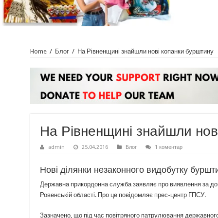
Home
/
Блог
/
На Рівненщині знайшли нові копанки бурштину
На Рівненщині знайшли нов
admin
25.04.2016
Блог
1 коментар
Нові ділянки незаконного видобутку буршти
Державна прикордонна служба заявляє про виявлення за доп
Ровенській області. Про це повідомляє прес-центр ГПСУ.
Зазначено, що під час повітряного патрулювання державного 