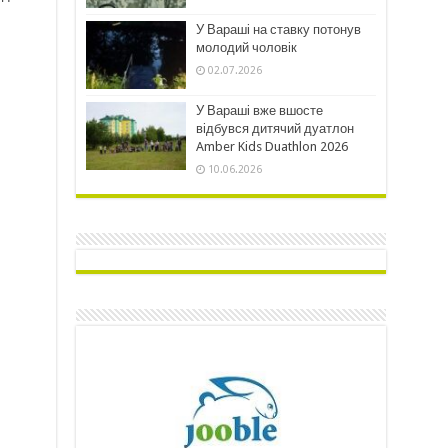
У Вараші на ставку потонув
молодий чоловік
02.07.2026
У Вараші вже вшосте
відбувся дитячий дуатлон
Amber Kids Duathlon 2026
10.06.2026