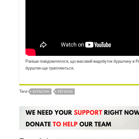
Раніше повідомлялося, що масовий видобуток бурштину в Ро
бурштин ще трапляються.
Теги
БУРШТИН
РЕГІОНИ