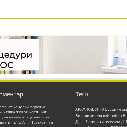
оментарі
Теги
смобет: кому принадлежит
Анощенко
Бурштин
АТО
Бі
ициатива прозрачности. Как
Ві
Володимирецький район
путация владельца защищает
Ді
ДТП
Депутати
платы - 24 LIVE: […] становится
Допомога