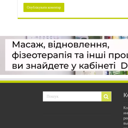
К
Ко
ин
ре
вы