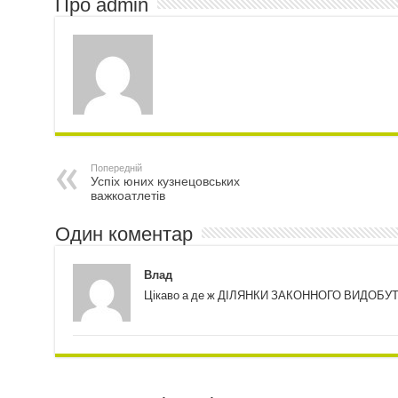
Про admin
Попередній
Успіх юних кузнецовських
важкоатлетів
Один коментар
Влад
Цікаво а де ж ДІЛЯНКИ ЗАКОННОГО ВИДОБУТК