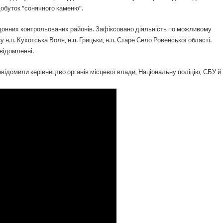
обуток “сонячного каменю”.
рдонних контрольованих районів. Зафіксовано діяльність по можливому
.п. Кухотська Воля, н.п. Грицьки, н.п. Старе Село Ровенської області.
відомленні.
відомили керівництво органів місцевої влади, Національну поліцію, СБУ й