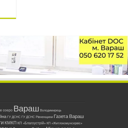
Вараш
ле озеро
Володимирець
Газета Вараш
йна
ГУ ДСНС
ГУ ДСНС Рівненщини
ти
КМКП
КП «Благоустрій»
КП «Житлокомунсервіс»