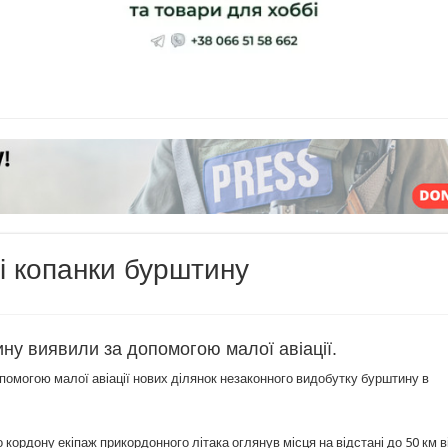
і копанки бурштину
ну виявили за допомогою малої авіації.
омогою малої авіації нових ділянок незаконного видобутку бурштину в
кордону екіпаж прикордонного літака оглянув місця на відстані до 50 км в