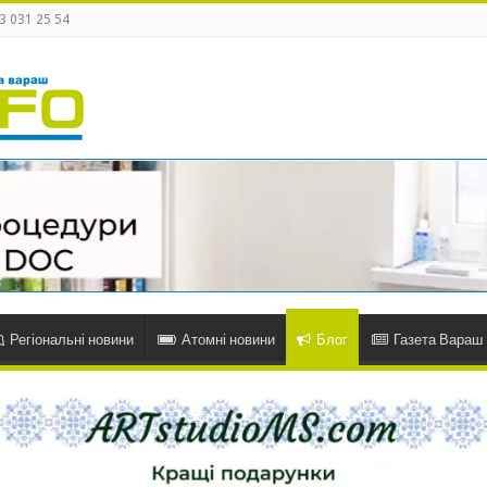
3 031 25 54
Регіональні новини
Атомні новини
Блог
Газета Вараш