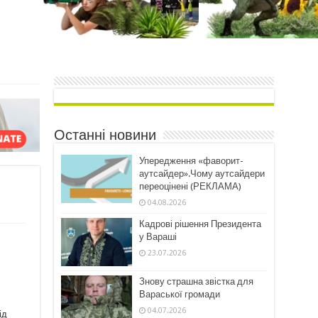
Останні новини
Упередження «фаворит-
аутсайдер».Чому аутсайдери
переоцінені (РЕКЛАМА)
04.08.2026
Кадрові рішення Президента
у Вараші
23.07.2026
Знову страшна звістка для
Вараської громади
04.07.2026
ід