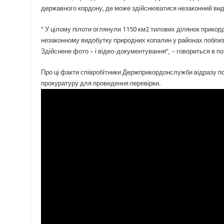
державного кордону, де може здійснюватися незаконний вид
” У цілому пілоти оглянули 1150 км2 тилових ділянок прико
незаконному видобутку природних копалин у районах поблизу н
Здійснене фото – і відео-документування”, – говориться в по
Про ці факти співробітники Держприкордонслужби відразу по
прокуратуру для проведення перевірки.