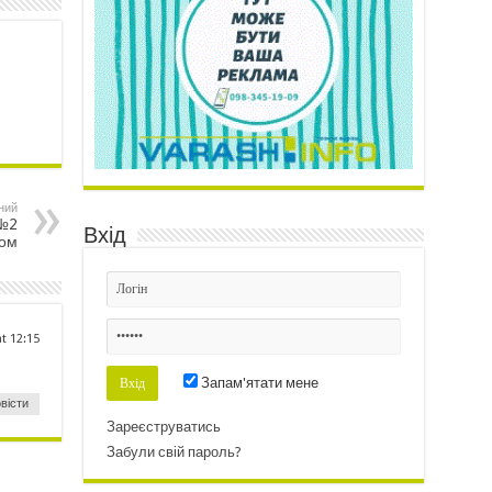
ний
 №2
Вхід
ком
at 12:15
Запам'ятати мене
вісти
Зареєструватись
Забули свій пароль?