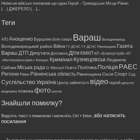
Небесне військо поповнив ще один Герой – Громадське Місце Рівне:
[…] ДЖЕРЕЛО […]...
Теги
Вараш
Анощенко
Бурштин
АТО
Біле озеро
Володимирець
Газета
Війна
Володимирецький район
ГУ ДСНС
ГУ ДСНС Рівненщини
Діти
Вараш
ДТП
Депутати
КМКП
Допомога
КП «Благоустрій»
КП
Кримінал
Кузнецовськ
Людмила
«Житлокомунсервіс»
Конкурс
РАЕС
Поліція
Міська рада
Політика
Скібчик
О. Мензул
Освіта
Регіони
Рівненська область
Спорт
Рівненщина
Сесія
Рівне
Суд
відео
Суспільство
Україна
герой
Центр зайнятості
депутат
фото
пожежа
медицина
школа
Знайшли помилку?
або натисніть
Виділіть текст з помилкою і натисніть Ctrl + Enter,
посилання