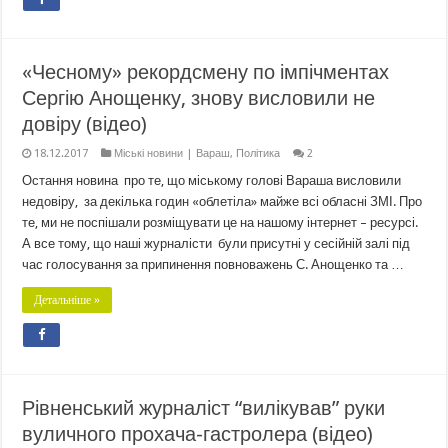
«Чесному» рекордсмену по імпічментах
Сергію Анощенку, знову висловили не
довіру (відео)
18.12.2017
Міські новини | Вараш
,
Політика
2
Остання новина про те, що міському голові Вараша висловили
недовіру, за декілька годин «облетіла» майже всі обласні ЗМІ. Про
те, ми не поспішали розміщувати це на нашому інтернет – ресурсі.
А все тому, що наші журналісти були присутні у сесійній залі під
час голосування за припинення повноважень С. Анощенко та …
Детальніше »
Рівненський журналіст “вилікував” руки
вуличного прохача-гастролера (відео)