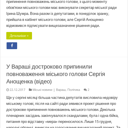
припинення повноважень міського голови, з цього моменту
обов’язки міського голови має виконувати секретар міської ради
Ірина Шумра. Вона разом із депутатами, в понеділок зранку,
прийшла в кабінет міського голови, але Сергій Анощенко
відмовився підписувати вищезазначене рішення ради.
Детальніше »
У Вараші достроково припинили
повноваження міського голови Сергія
Анощенка (відео)
22.12.2017
Міські новини | Вараш
,
Політика
2
Ще у серпні місяці більша частина депутатів висловила недовіру
міському голові, після на сайті ради зявився проект рішення про
дострокове припинення повноважень міського голови. Декілька
пленарних засідань закінчувалося скандалами, була і одна бійка,
питання про відставку «мера» переносилося. Лише 15 грудня,
народні обранці, винесли на голосування вищезгаданий проект. За