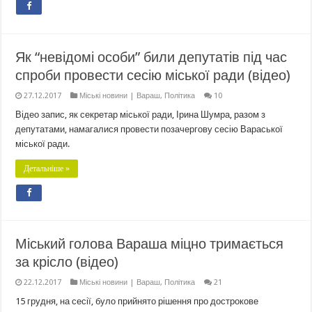
Як “невідомі особи” били депутатів під час
спроби провести сесію міської ради (відео)
27.12.2017
Міські новини | Вараш
,
Політика
10
Відео запис, як секретар міської ради, Ірина Шумра, разом з
депутатами, намагалися провести позачергову сесію Вараської
міської ради.
Детальніше »
Міський голова Вараша міцно тримається
за крісло (відео)
22.12.2017
Міські новини | Вараш
,
Політика
21
15 грудня, на сесії, було прийнято рішення про дострокове