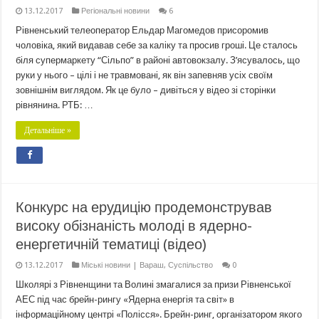
13.12.2017
Регіональні новини
6
Рівненський телеоператор Ельдар Магомедов присоромив
чоловіка, який видавав себе за каліку та просив гроші. Це сталось
біля супермаркету “Сільпо” в районі автовокзалу. З’ясувалось, що
руки у нього – цілі і не травмовані, як він запевняв усіх своїм
зовнішнім виглядом. Як це було – дивіться у відео зі сторінки
рівнянина. РТБ: …
Детальніше »
Конкурс на ерудицію продемонстрував
високу обізнаність молоді в ядерно-
енергетичній тематиці (відео)
13.12.2017
Міські новини | Вараш
,
Суспільство
0
Школярі з Рівненщини та Волині змагалися за призи Рівненської
АЕС під час брейн-рингу «Ядерна енергія та світ» в
інформаційному центрі «Полісся». Брейн-ринг, організатором якого