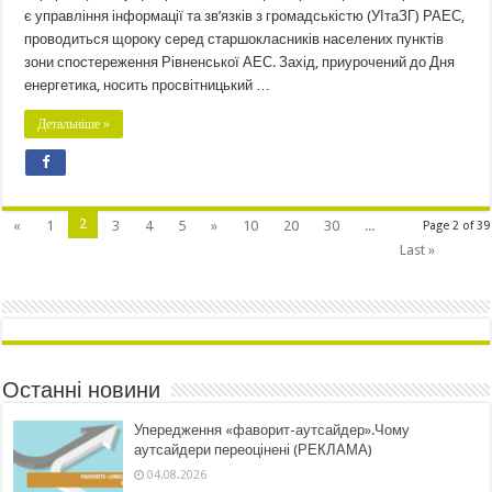
є управління інформації та зв’язків з громадськістю (УІтаЗГ) РАЕС,
проводиться щороку серед старшокласників населених пунктів
зони спостереження Рівненської АЕС. Захід, приурочений до Дня
енергетика, носить просвітницький …
Детальніше »
2
«
1
3
4
5
»
10
20
30
...
Page 2 of 39
Last »
Останні новини
Упередження «фаворит-аутсайдер».Чому
аутсайдери переоцінені (РЕКЛАМА)
04.08.2026