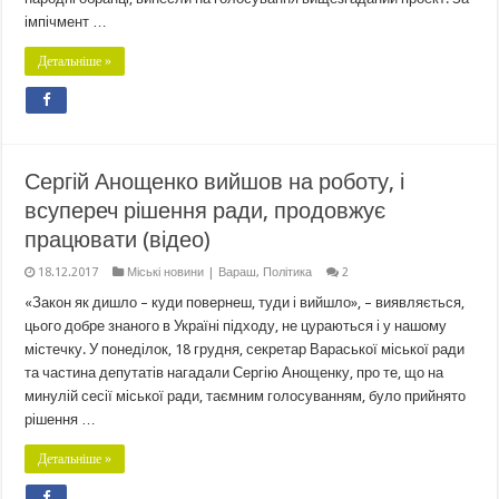
імпічмент …
Детальніше »
Сергій Анощенко вийшов на роботу, і
всупереч рішення ради, продовжує
працювати (відео)
18.12.2017
Міські новини | Вараш
,
Політика
2
«Закон як дишло – куди повернеш, туди і вийшло», – виявляється,
цього добре знаного в Україні підходу, не цураються і у нашому
містечку. У понеділок, 18 грудня, секретар Вараської міської ради
та частина депутатів нагадали Сергію Анощенку, про те, що на
минулій сесії міської ради, таємним голосуванням, було прийнято
рішення …
Детальніше »