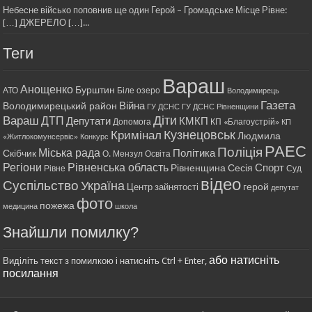
Небесне військо поповнив ще один Герой – Громадське Місце Рівне:
[…] ДЖЕРЕЛО […]...
Теги
Вараш
Анощенко
Бурштин
АТО
Біле озеро
Володимирець
Газета
Війна
Володимирецький район
ГУ ДСНС
ГУ ДСНС Рівненщини
Діти
Вараш
ДТП
Депутати
КМКП
Допомога
КП «Благоустрій»
КП
Кримінал
Кузнецовськ
Людмила
«Житлокомунсервіс»
Конкурс
РАЕС
Поліція
Міська рада
Політика
Скібчик
О. Мензул
Освіта
Регіони
Рівненська область
Спорт
Рівненщина
Сесія
Рівне
Суд
відео
Суспільство
Україна
герой
Центр зайнятості
депутат
фото
пожежа
медицина
школа
Знайшли помилку?
або натисніть
Виділіть текст з помилкою і натисніть Ctrl + Enter,
посилання