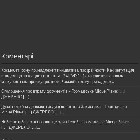
Коментарі
Космобет: кому принадлежит инициатива прозрачности. Как репутация
владельца защищает выплаты - 24 LIVE: […] становится главным
конкурентным преимуществом. Космобет кому принадлеж...
Оголошення про втрату документів – Громадське Місце Рівне: […]
ДЖЕРЕЛО […]...
Дуже потрібна допомога родині полеглого Захисника – Громадське
Місце Рівне: […] ДЖЕРЕЛО […]...
Небесне військо поповнив ще один Герой – Громадське Місце Рівне:
[…] ДЖЕРЕЛО […]...