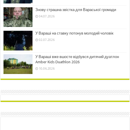
Знову страшна звістка для Вараської громади
04.07.2026
У Вараші на ставку потонув молодий чоловік
02.07.2026
У Вараші вже вшосте відбувся дитячий дуатлон
Amber Kids Duathlon 2026
10.06.2026