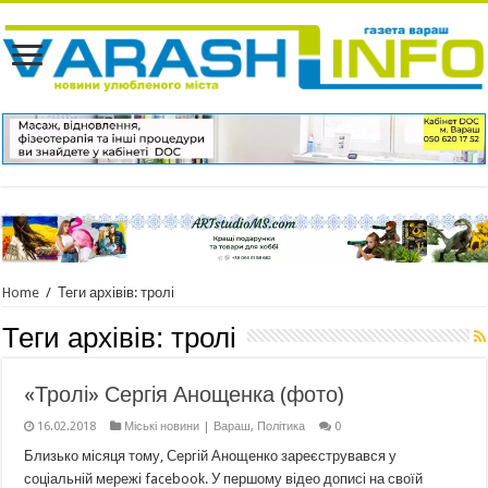
Home
/
Теги архівів: тролі
Теги архівів:
тролі
«Тролі» Сергія Анощенка (фото)
16.02.2018
Міські новини | Вараш
,
Політика
0
Близько місяця тому, Сергій Анощенко зареєструвався у
соціальній мережі facebook. У першому відео дописі на своїй