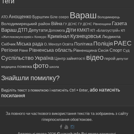
Теги
Вараш
Анощенко
Бурштин
АТО
Біле озеро
Володимирець
Газета
Війна
Володимирецький район
ГУ ДСНС
ГУ ДСНС Рівненщини
Діти
Вараш
ДТП
Депутати
КМКП
Допомога
КП «Благоустрій»
КП
Кримінал
Кузнецовськ
Людмила
«Житлокомунсервіс»
Конкурс
РАЕС
Поліція
Міська рада
Політика
Скібчик
О. Мензул
Освіта
Регіони
Рівненська область
Спорт
Рівненщина
Сесія
Рівне
Суд
відео
Суспільство
Україна
герой
Центр зайнятості
депутат
фото
пожежа
медицина
школа
Знайшли помилку?
або натисніть
Виділіть текст з помилкою і натисніть Ctrl + Enter,
посилання
За повного чи часткового використання текстів та зображень з сайту
гіперпосилання обов'язкове.
Авторські права 2026 © varash.info Всі права захищені.