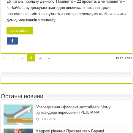
26 питань порядку денного. Прийнято – 22 проекта, а не прийнято –
4. Найбільшу дискусію цього дня викликало питання щодо
проведення в місті консультативного референдуму щоб визначити
думку мешканців з приводу …
Детальніше »
3
«
1
2
4
»
Page 3 of 4
Останні новини
Упередження «фаворит-аутсайдер».Чому
аутсайдери переоцінені (РЕКЛАМА)
04.08.2026
Кадрові рішення Президента у Вараші