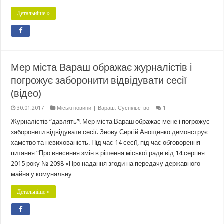
Детальніше »
Мер міста Вараш ображає журналістів і
погрожує заборонити відвідувати сесії
(відео)
30.01.2017
Міські новини | Вараш
,
Суспільство
1
Журналістів “давлять”! Мер міста Вараш ображає мене і погрожує
заборонити відвідувати сесії. Знову Сергій Анощенко демонструє
хамство та невихованість. Під час 14 сесії, під час обговорення
питання “Про внесення змін в рішення міської ради від 14 серпня
2015 року № 2098 «Про надання згоди на передачу державного
майна у комунальну …
Детальніше »