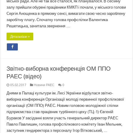
міської ради. Але не так все сталося, як планувалося. В сесійну
залу прийшли обурені працівники КМКП і почали, у міського голови
Сергія Анощенка в прямому сенсі, вимагати свою чесно зароблену
заробітну плату. Спочатку голова профспілки Валентика
Решетицька, зачитала звернення …
Детальніше »
Звітно-виборна конференція ОМ ППО
РАЕС (відео)
05.02.2017
Новини РАЕС
0
Днями в Палаці культури ім. Лесі Українки відбулася звітно-
виборна конференція Організації молоді первинної профспілкової
організації (ОМ ППО) РАЕС. Новим головою молодіжної спілки
підприємства став працівник турбінного цеху (ТЦ-1) Євгеній
Бураков У засіданні взяли участь генеральний директор РАЕС
Павло Павлишин, голова профспілкового комітету Іван Мельник,
заступник гендиректора з персоналу Ігор Вітковський, …