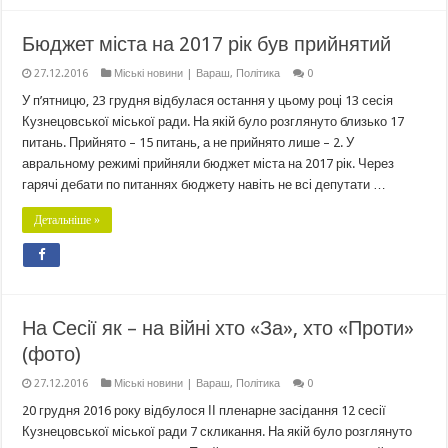
Бюджет міста на 2017 рік був прийнятий
27.12.2016
Міські новини | Вараш
,
Політика
0
У п’ятницю, 23 грудня відбулася остання у цьому році 13 сесія
Кузнецовської міської ради. На якій було розглянуто близько 17
питань. Прийнято – 15 питань, а не прийнято лише – 2. У
авральному режимі прийняли бюджет міста на 2017 рік. Через
гарячі дебати по питаннях бюджету навіть не всі депутати …
Детальніше »
На Сесії як – на війні хто «За», хто «Проти»
(фото)
27.12.2016
Міські новини | Вараш
,
Політика
0
20 грудня 2016 року відбулося ІІ пленарне засідання 12 сесії
Кузнецовської міської ради 7 скликання. На якій було розглянуто