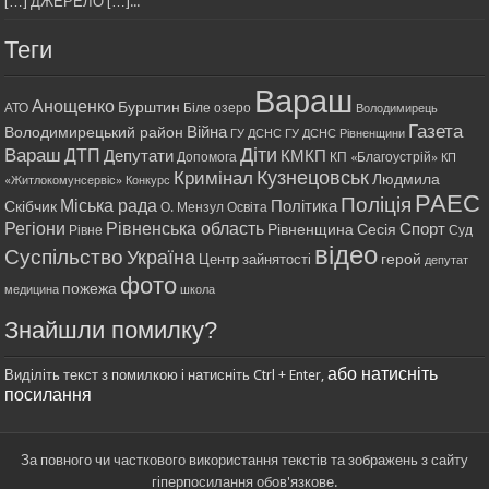
[…] ДЖЕРЕЛО […]...
Теги
Вараш
Анощенко
Бурштин
АТО
Біле озеро
Володимирець
Газета
Війна
Володимирецький район
ГУ ДСНС
ГУ ДСНС Рівненщини
Діти
Вараш
ДТП
Депутати
КМКП
Допомога
КП «Благоустрій»
КП
Кримінал
Кузнецовськ
Людмила
«Житлокомунсервіс»
Конкурс
РАЕС
Поліція
Міська рада
Політика
Скібчик
О. Мензул
Освіта
Регіони
Рівненська область
Спорт
Рівненщина
Сесія
Рівне
Суд
відео
Суспільство
Україна
герой
Центр зайнятості
депутат
фото
пожежа
медицина
школа
Знайшли помилку?
або натисніть
Виділіть текст з помилкою і натисніть Ctrl + Enter,
посилання
За повного чи часткового використання текстів та зображень з сайту
гіперпосилання обов'язкове.