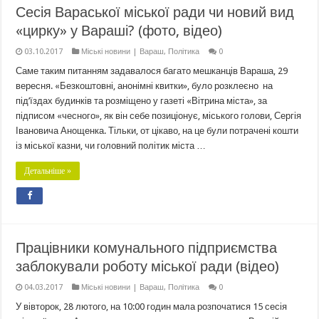
Сесія Вараської міської ради чи новий вид
«цирку» у Вараші? (фото, відео)
03.10.2017
Міські новини | Вараш
,
Політика
0
Саме таким питанням задавалося багато мешканців Вараша, 29
вересня. «Безкоштовні, анонімні квитки», було розклеєно на
під’їздах будинків та розміщено у газеті «Вітрина міста», за
підписом «чесного», як він себе позиціонує, міського голови, Сергія
Івановича Анощенка. Тільки, от цікаво, на це були потрачені кошти
із міської казни, чи головний політик міста …
Детальніше »
Працівники комунального підприємства
заблокували роботу міської ради (відео)
04.03.2017
Міські новини | Вараш
,
Політика
0
У вівторок, 28 лютого, на 10:00 годин мала розпочатися 15 сесія