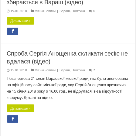
збирається в Вараш (відео)
19.01.2018
Міські новини | Вараш
,
Політика
0
Детальніше »
Спроба Сергія Анощенка скликати сесію не
вдалася (відео)
15.01.2018
Міські новини | Вараш
,
Політика
2
Позачергова 21 сeсія Вараської міської ради, яка була анонсована
на офіційному сайті міської ради, яку Сергій Анощенко призначив
на 15 січня 2018 року о 16.00 год., не відбулася із-за відсутності
кворуму. Деталі на відео.
Детальніше »