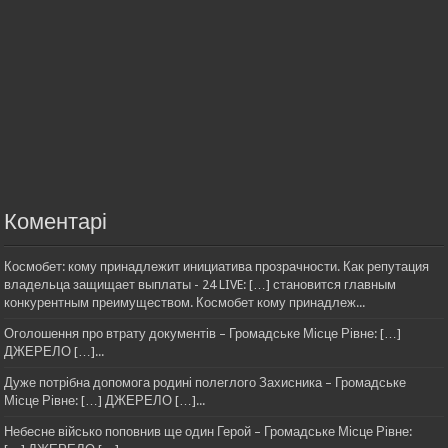
Коментарі
Космобет: кому принадлежит инициатива прозрачности. Как репутация
владельца защищает выплаты - 24 LIVE: […] становится главным
конкурентным преимуществом. Космобет кому принадлеж...
Оголошення про втрату документів – Громадське Місце Рівне: […]
ДЖЕРЕЛО […]...
Дуже потрібна допомога родині полеглого Захисника – Громадське
Місце Рівне: […] ДЖЕРЕЛО […]...
Небесне військо поповнив ще один Герой – Громадське Місце Рівне: