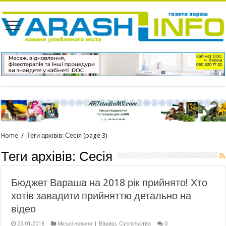
Home
/
Теги архівів: Сесія
(page 3)
Теги архівів:
Сесія
Бюджет Вараша на 2018 рік прийнято! Хто
хотів завадити прийняттю детально на
відео
23.01.2018
Міські новини | Вараш
,
Суспільство
0