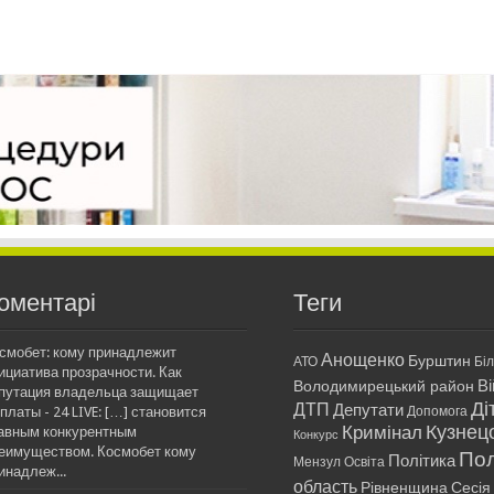
оментарі
Теги
смобет: кому принадлежит
Анощенко
Бурштин
АТО
Бі
ициатива прозрачности. Как
Ві
Володимирецький район
путация владельца защищает
Ді
ДТП
Депутати
платы - 24 LIVE: […] становится
Допомога
Кримінал
Кузнец
авным конкурентным
Конкурс
еимуществом. Космобет кому
Пол
Політика
Мензул
Освіта
инадлеж...
область
Рівненщина
Сесія