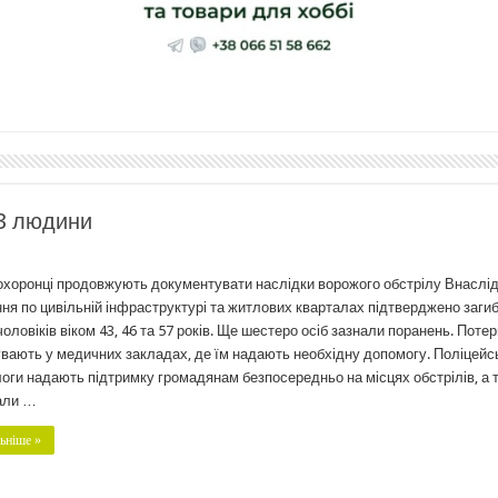
 3 людини
хоронці продовжують документувати наслідки ворожого обстрілу Внаслі
ня по цивільній інфраструктурі та житлових кварталах підтверджено заги
чоловіків віком 43, 46 та 57 років. Ще шестеро осіб зазнали поранень. Потер
вають у медичних закладах, де їм надають необхідну допомогу. Поліцейсь
оги надають підтримку громадянам безпосередньо на місцях обстрілів, а 
али …
ьніше »