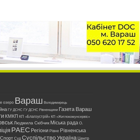
Вараш
ле озеро
Володимирець
Газета Вараш
йна
ГУ ДСНС
ГУ ДСНС Рівненщини
ти
КМКП
КП «Благоустрій»
КП «Житлокомунсервіс»
овськ
Міська рада
Людмила Скібчик
О.
РАЕС
іція
Регіони
Рівненська
Рівне
Суспільство
Україна
Спорт
Центр
Суд