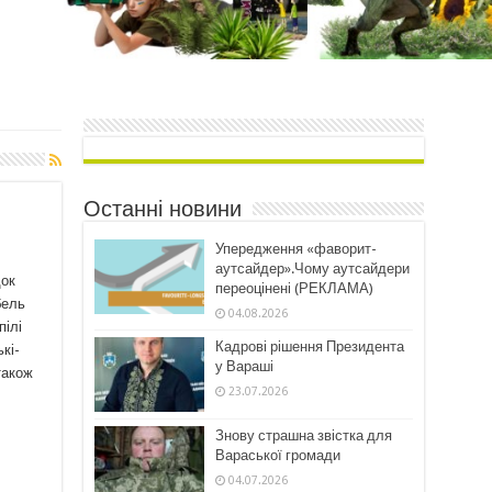
Останні новини
Упередження «фаворит-
аутсайдер».Чому аутсайдери
док
переоцінені (РЕКЛАМА)
бель
04.08.2026
пілі
Кадрові рішення Президента
кі-
у Вараші
також
23.07.2026
Знову страшна звістка для
Вараської громади
04.07.2026