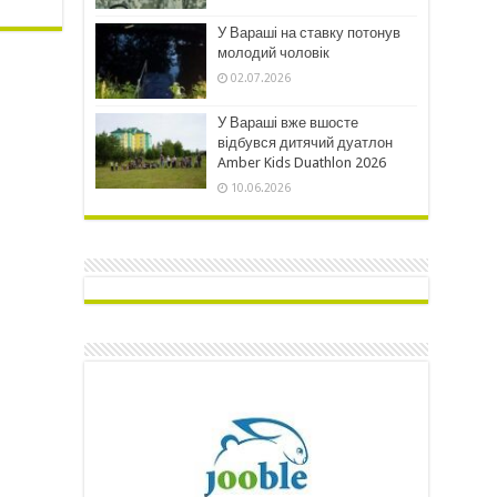
У Вараші на ставку потонув
молодий чоловік
02.07.2026
У Вараші вже вшосте
відбувся дитячий дуатлон
Amber Kids Duathlon 2026
10.06.2026