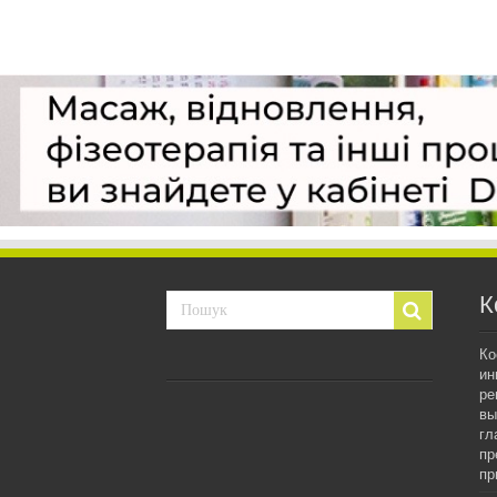
К
Ко
ин
ре
вы
гл
пр
пр