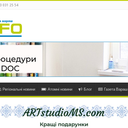
3 031 25 54
Регіональні новини
Атомні новини
Блог
Газета Вараш