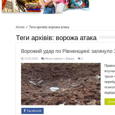
Home
/
Теги архівів: ворожа атака
Теги архівів:
ворожа атака
Ворожий удар по Рівненщині: загинуло
13.05.2026
Міські новини | Вараш
0
Правоо
влучан
трьох 
перебу
психол
відвід
Детал
Facebook