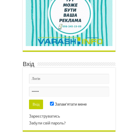
Вхід
Запам'ятати мене
Зареєструватись
Забули свій пароль?