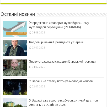
Останні новини
Упередження «фаворит-аутсайдер».Чому
аутсайдери переоцінені (РЕКЛАМА)
04.08.2026
Кадрові рішення Президента у Вараші
23.07.2026
Знову страшна звістка для Вараської громади
04.07.2026
У Вараші на ставку потонув молодий чоловік
02.07.2026
У Вараші вже вшосте відбувся дитячий дуатлон
Amber Kids Duathlon 2026