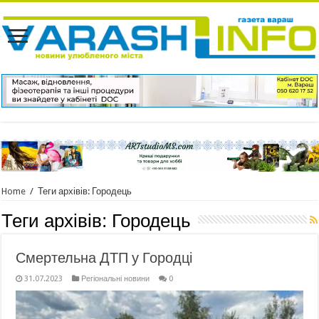
Home
/
Теги архівів: Городець
Теги архівів:
Городець
Смертельна ДТП у Городці
31.07.2023
Регіональні новини
0