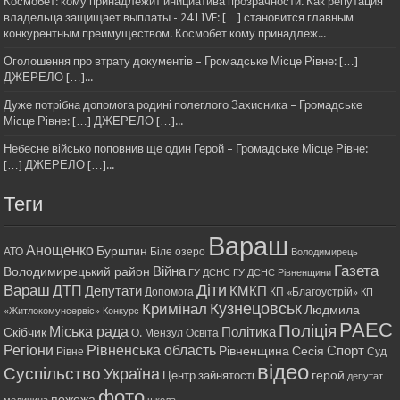
Космобет: кому принадлежит инициатива прозрачности. Как репутация
владельца защищает выплаты - 24 LIVE: […] становится главным
конкурентным преимуществом. Космобет кому принадлеж...
Оголошення про втрату документів – Громадське Місце Рівне: […]
ДЖЕРЕЛО […]...
Дуже потрібна допомога родині полеглого Захисника – Громадське
Місце Рівне: […] ДЖЕРЕЛО […]...
Небесне військо поповнив ще один Герой – Громадське Місце Рівне:
[…] ДЖЕРЕЛО […]...
Теги
Вараш
Анощенко
Бурштин
АТО
Біле озеро
Володимирець
Газета
Війна
Володимирецький район
ГУ ДСНС
ГУ ДСНС Рівненщини
Діти
Вараш
ДТП
Депутати
КМКП
Допомога
КП «Благоустрій»
КП
Кримінал
Кузнецовськ
Людмила
«Житлокомунсервіс»
Конкурс
РАЕС
Поліція
Міська рада
Політика
Скібчик
О. Мензул
Освіта
Регіони
Рівненська область
Спорт
Рівненщина
Сесія
Рівне
Суд
відео
Суспільство
Україна
герой
Центр зайнятості
депутат
фото
пожежа