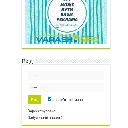
Вхід
Запам'ятати мене
Зареєструватись
Забули свій пароль?