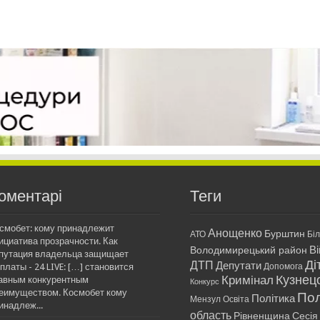
оментарі
Теги
смобет: кому принадлежит
Анощенко
Бурштин
АТО
Бі
ициатива прозрачности. Как
Ві
Володимирецький район
путация владельца защищает
Ді
ДТП
Депутати
платы - 24 LIVE: […] становится
Допомога
Кримінал
Кузнец
авным конкурентным
Конкурс
еимуществом. Космобет кому
Пол
Політика
Мензул
Освіта
инадлеж...
область
Рівненщина
Сесія