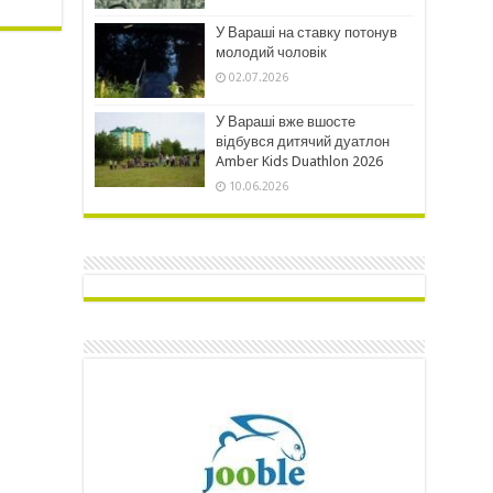
У Вараші на ставку потонув
молодий чоловік
02.07.2026
У Вараші вже вшосте
відбувся дитячий дуатлон
Amber Kids Duathlon 2026
10.06.2026