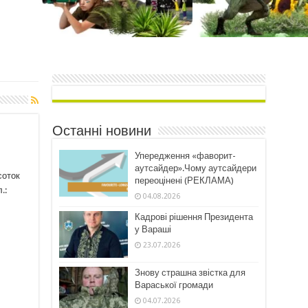
Останні новини
Упередження «фаворит-
аутсайдер».Чому аутсайдери
соток
переоцінені (РЕКЛАМА)
.:
04.08.2026
Кадрові рішення Президента
у Вараші
23.07.2026
Знову страшна звістка для
Вараської громади
04.07.2026