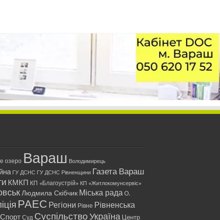
Вараш
ле озеро
Володимирець
Газета Вараш
йна
ГУ ДСНС
ГУ ДСНС Рівненщини
ти
КМКП
КП «Благоустрій»
КП «Житлокомунсервіс»
овськ
Міська рада
Людмила Скібчик
О.
РАЕС
іція
Регіони
Рівненська
Рівне
Суспільство
Україна
Спорт
Центр
Суд