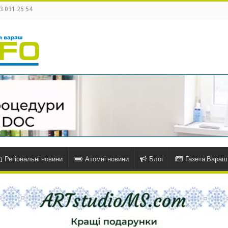
3 031 25 54
Регіональні новини
Атомні новини
Блог
Газета Вараш