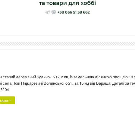
 старий дерев’яний будинок 59,2 м кв. із земельною ділянкою площею 18 
рі села Нові Підцаревичі Волинської обл., за 15 км від Вараша. Деталі за тел
15204
ьніше »