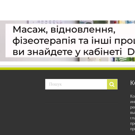
К
Ко
ин
ре
вы
гл
пр
пр