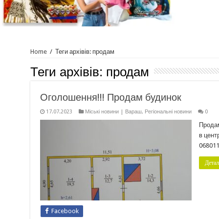
Home
/
Теги архівів: продам
Теги архівів:
продам
Оголошення!!! Продам будинок
17.07.2023
Міські новини | Вараш
,
Регіональні новини
0
Продам
в цент
06801
Детал
Facebook