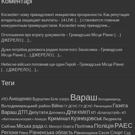
Коментарі
Космобет: кому принадлежит инициатива прозрачности. Как репутация
владельца защищает выплаты - 24 LIVE: […] становится главным
конкурентным преимуществом. Космобет кому принадлеж...
Оголошення про втрату документів – Громадське Місце Рівне: […]
ДЖЕРЕЛО […]...
Дуже потрібна допомога родині полеглого Захисника – Громадське
Місце Рівне: […] ДЖЕРЕЛО […]...
Небесне військо поповнив ще один Герой – Громадське Місце Рівне:
[…] ДЖЕРЕЛО […]...
Теги
Вараш
Анощенко
Бурштин
АТО
Біле озеро
Володимирець
Газета
Війна
Володимирецький район
ГУ ДСНС
ГУ ДСНС Рівненщини
Діти
Вараш
ДТП
Депутати
КМКП
Допомога
КП «Благоустрій»
КП
Кримінал
Кузнецовськ
Людмила
«Житлокомунсервіс»
Конкурс
РАЕС
Поліція
Міська рада
Політика
Скібчик
О. Мензул
Освіта
Регіони
Рівненська область
Спорт
Рівненщина
Сесія
Рівне
Суд