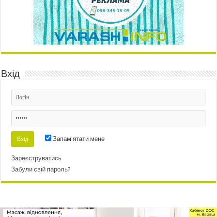
Вхід
Запам'ятати мене
Зареєструватись
Забули свій пароль?