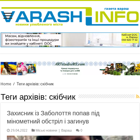
Home
/
Теги архівів: скібчик
Теги архівів:
скібчик
Захисник із Заболоття попав під
мінометний обстріл і загинув
29.04.2022
Міські новини | Вараш
0