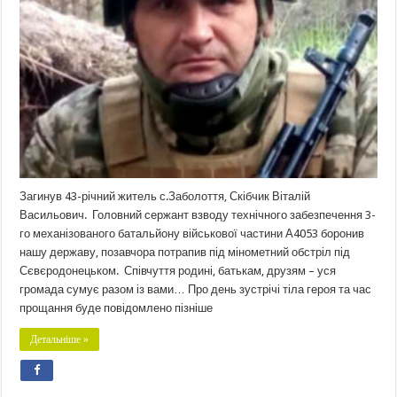
Загинув 43-річний житель с.Заболоття, Скібчик Віталій
Васильович. Головний сержант взводу технічного забезпечення 3-
го механізованого батальйону військової частини А4053 боронив
нашу державу, позавчора потрапив під мінометний обстріл під
Сєвєродонецьком. Співчуття родині, батькам, друзям – уся
громада сумує разом із вами… Про день зустрічі тіла героя та час
прощання буде повідомлено пізніше
Детальніше »