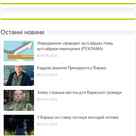
Останні новини
Упередження «фаворит-аутсайдер».Чому
аутсайдери переоцінені (РЕКЛАМА)
04.08.2026
Кадрові рішення Президента у Вараші
23.07.2026
Знову страшна звістка для Вараської громади
04.07.2026
У Вараші на ставку потонув молодий чоловік
02.07.2026