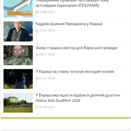
Упередження «фаворит-аутсайдер».Чому
аутсайдери переоцінені (РЕКЛАМА)
04.08.2026
Кадрові рішення Президента у Вараші
23.07.2026
Знову страшна звістка для Вараської громади
04.07.2026
У Вараші на ставку потонув молодий чоловік
02.07.2026
У Вараші вже вшосте відбувся дитячий дуатлон
Amber Kids Duathlon 2026
10.06.2026