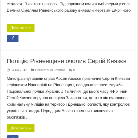
сталося 13 лютого цьогоріч. Під парканом колишньої ферми у селі
Велика Омеляна Рівненського району виявили мертвим 29-річного
…
Детальніше »
Поліцію Рівненщини очолив Сергій Князєв
04.04.2016
Регіональні новини
0
Міністра внутрішній справ Арсен Аваков призначив Сергія Князєва
керівником Нацполіції на Рівненщині, повідомляє прес-служба
Національної поліції України. З 18 липня і до цього часу 44-річний
Сергій Князєв керував поліцією Закарпаття, до того він очолював
кримінальну міліцію на території Донецької області, яку контролює
українська влада. Перед цим Аваков звільнив виконуюча
обов’язків …
Детальніше »