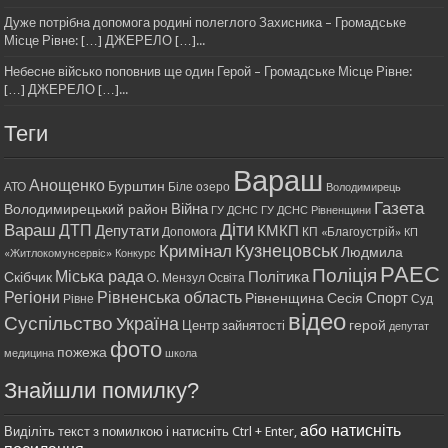
Дуже потрібна допомога родині полеглого Захисника – Громадське
Місце Рівне: […] ДЖЕРЕЛО […]...
Небесне військо поповнив ще один Герой – Громадське Місце Рівне:
[…] ДЖЕРЕЛО […]...
Теги
Вараш
Анощенко
Бурштин
АТО
Біле озеро
Володимирець
Газета
Війна
Володимирецький район
ГУ ДСНС
ГУ ДСНС Рівненщини
Діти
Вараш
ДТП
Депутати
КМКП
Допомога
КП «Благоустрій»
КП
Кримінал
Кузнецовськ
Людмила
«Житлокомунсервіс»
Конкурс
РАЕС
Поліція
Міська рада
Політика
Скібчик
О. Мензул
Освіта
Регіони
Рівненська область
Спорт
Рівненщина
Сесія
Рівне
Суд
відео
Суспільство
Україна
герой
Центр зайнятості
депутат
фото
пожежа
медицина
школа
Знайшли помилку?
або натисніть
Виділіть текст з помилкою і натисніть Ctrl + Enter,