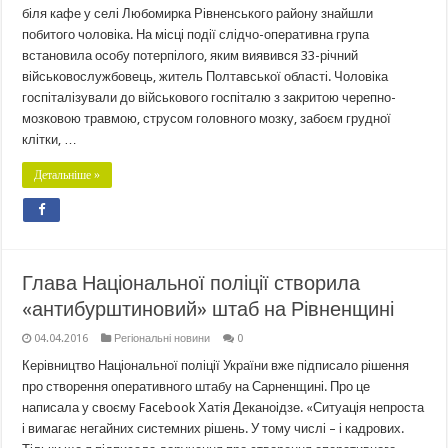
біля кафе у селі Любомирка Рівненського району знайшли
побитого чоловіка. На місці події слідчо-оперативна група
встановила особу потерпілого, яким виявився 33-річний
військовослужбовець, житель Полтавської області. Чоловіка
госпіталізували до військового госпіталю з закритою черепно-
мозковою травмою, струсом головного мозку, забоєм грудної
клітки, …
Детальніше »
Глава Національної поліції створила
«антибурштиновий» штаб на Рівненщині
04.04.2016
Регіональні новини
0
Керівництво Національної поліції України вже підписало рішення
про створення оперативного штабу на Сарненщині. Про це
написала у своєму Facebook Хатія Деканоідзе. «Ситуація непроста
і вимагає негайних системних рішень. У тому числі – і кадрових.