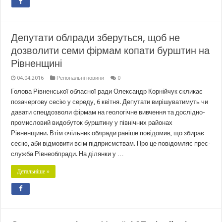
Депутати облради зберуться, щоб не
дозволити семи фірмам копати бурштин на
Рівненщині
04.04.2016
Регіональні новини
0
Голова Рівненської обласної ради Олександр Корнійчук скликає
позачергову сесію у середу, 6 квітня. Депутати вирішуватимуть чи
давати спецдозволи фірмам на геологічне вивчення та дослідно-
промисловий видобуток бурштину у північних районах
Рівненщини. Втім очільник облради раніше повідомив, що збирає
сесію, аби відмовити всім підприємствам. Про це повідомляє прес-
служба Рівнеоблради. На ділянки у …
Детальніше »