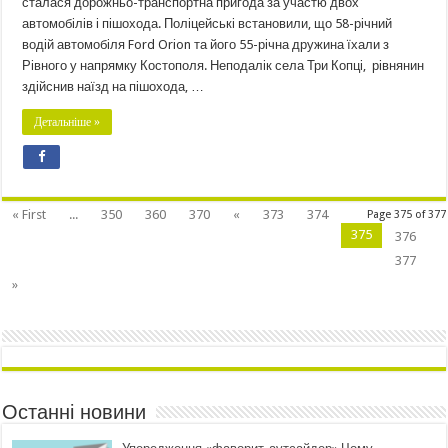
сталася дорожньо-транспортна пригода за участю двох
автомобілів і пішохода. Поліцейські встановили, що 58-річний
водій автомобіля Ford Orion та його 55-річна дружина їхали з
Рівного у напрямку Костополя. Неподалік села Три Копці, рівнянин
здійснив наїзд на пішохода, …
Детальніше »
« First
...
350
360
370
«
373
374
Page 375 of 377
375
376
377
»
Останні новини