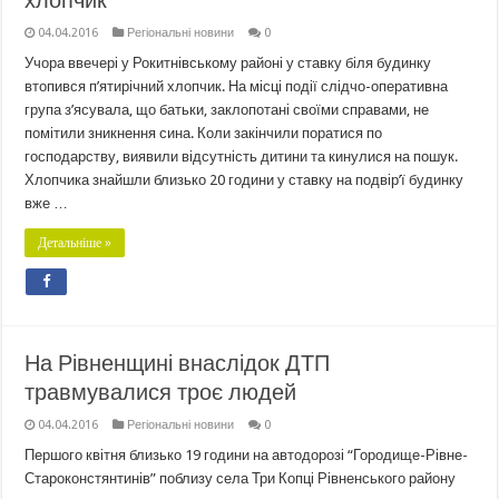
хлопчик
04.04.2016
Регіональні новини
0
Учора ввечері у Рокитнівському районі у ставку біля будинку
втопився п’ятирічний хлопчик. На місці події слідчо-оперативна
група з’ясувала, що батьки, заклопотані своїми справами, не
помітили зникнення сина. Коли закінчили поратися по
господарству, виявили відсутність дитини та кинулися на пошук.
Хлопчика знайшли близько 20 години у ставку на подвір’ї будинку
вже …
Детальніше »
На Рівненщині внаслідок ДТП
травмувалися троє людей
04.04.2016
Регіональні новини
0
Першого квітня близько 19 години на автодорозі “Городище-Рівне-
Староконстянтинів” поблизу села Три Копці Рівненського району