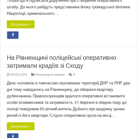
Тільки що я підписала доручення про створення оперативного
штабу. До нього увійдуть представники блоку громадської безпеки
Нацполіціі, кримінального …
Детальніше »
На Рівненщині поліцейські оперативно
затримали крадіїв зі Сходу
04.04.2016
Регіональні новини
0
Двоє чоловіків із тимчасово окупованих територій ДНР та ЛНР два
дні тому навідались на Рівненщину, де обікрали квартиру
дубенчанина. Правоохоронцям вдалося оперативно встановити
особи зловмисників та затримати їх. 31 березня в обідню пору до
поліції повідомив 65-річний житель Дубного про крадіжку цінних
речей із його квартири. Слідчо-оперативна група на місці …
Детальніше »