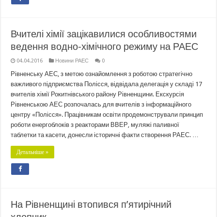
Вчителі хімії зацікавилися особливостями
ведення водно-хімічного режиму на РАЕС
04.04.2016
Новини РАЕС
0
Рівненську АЕС, з метою ознайомлення з роботою стратегічно
важливого підприємства Полісся, відвідала делегація у складі 17
вчителів хімії Рокитнівського району Рівненщини. Екскурсія
Рівненською АЕС розпочалась для вчителів з інформаційного
центру «Полісся». Працівникам освіти продемонстрували принцип
роботи енергоблоків з реакторами ВВЕР, муляжі паливної
таблетки та касети, донесли історичні факти створення РАЕС. …
Детальніше »
На Рівненщині втопився п’ятирічний