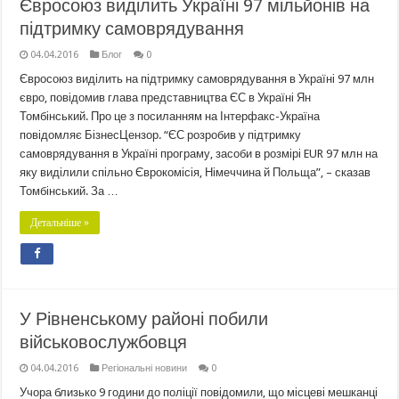
Євросоюз виділить Україні 97 мільйонів на
підтримку самоврядування
04.04.2016
Блог
0
Євросоюз виділить на підтримку самоврядування в Україні 97 млн
євро, повідомив глава представництва ЄС в Україні Ян
Томбінський. Про це з посиланням на Інтерфакс-Україна
повідомляє БізнесЦензор. “ЄС розробив у підтримку
самоврядування в Україні програму, засоби в розмірі EUR 97 млн на
яку виділили спільно Єврокомісія, Німеччина й Польща”, – сказав
Томбінський. За …
Детальніше »
У Рівненському районі побили
військовослужбовця
04.04.2016
Регіональні новини
0
Учора близько 9 години до поліції повідомили, що місцеві мешканці