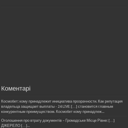
Коментарі
Космобет: кому принадлежит инициатива прозрачности. Как репутация
владельца защищает выплаты - 24 LIVE: […] становится главным
конкурентным преимуществом. Космобет кому принадлеж...
Оголошення про втрату документів – Громадське Місце Рівне: […]
ДЖЕРЕЛО […]...