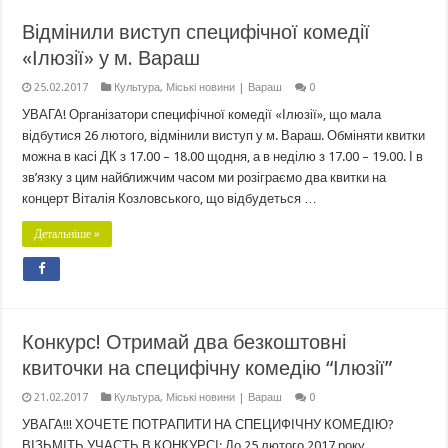
Відмінили виступ специфічної комедії
«Ілюзії» у м. Вараш
25.02.2017
Культура
,
Міські новини | Вараш
0
УВАГА! Організатори специфічної комедії «Ілюзії», що мала
відбутися 26 лютого, відмінили виступ у м. Вараш. Обміняти квитки
можна в касі ДК з 17.00 – 18.00 щодня, а в неділю з 17.00 – 19.00. І в
зв’язку з цим найближчим часом ми розіграємо два квитки на
концерт Віталія Козловського, що відбудеться …
Детальніше »
Конкурс! Отримай два безкоштовні
квиточки на специфічну комедію “Ілюзії”
21.02.2017
Культура
,
Міські новини | Вараш
0
УВАГА!!! ХОЧЕТЕ ПОТРАПИТИ НА СПЕЦИФІЧНУ КОМЕДІЮ?
ВІЗЬМІТЬ УЧАСТЬ В КОНКУРСІ: До 25 лютого 2017 року