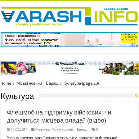
Home
/
Міські новини | Вараш
/
Культура
(page 20)
Культура
Флешмоб на підтримку війскових: чи
долучиться місцева влада? (відео)
07.03.2017
Культура
,
Міські новини | Вараш
0
У соцмережах, українського сегменту, запустили флешмоб