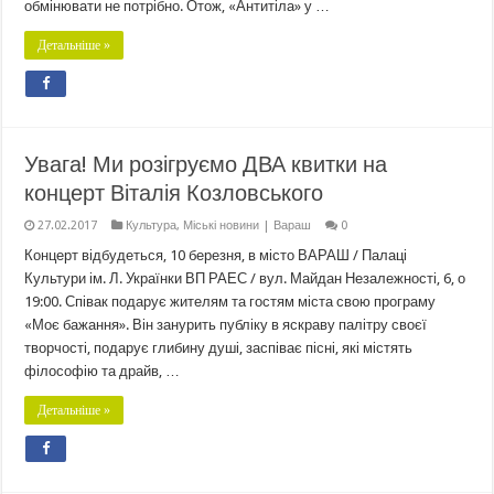
обмінювати не потрібно. Отож, «Антитіла» у …
Детальніше »
Увага! Ми розігруємо ДВА квитки на
концерт Віталія Козловського
27.02.2017
Культура
,
Міські новини | Вараш
0
Концерт відбудеться, 10 березня, в місто ВАРАШ / Палаці
Культури ім. Л. Українки ВП РАЕС / вул. Майдан Незалежності, 6, о
19:00. Співак подарує жителям та гостям міста свою програму
«Моє бажання». Він занурить публіку в яскраву палітру своєї
творчості, подарує глибину душі, заспіває пісні, які містять
філософію та драйв, …
Детальніше »