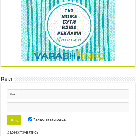
Вхід
Запам'ятати мене
Зареєструватись