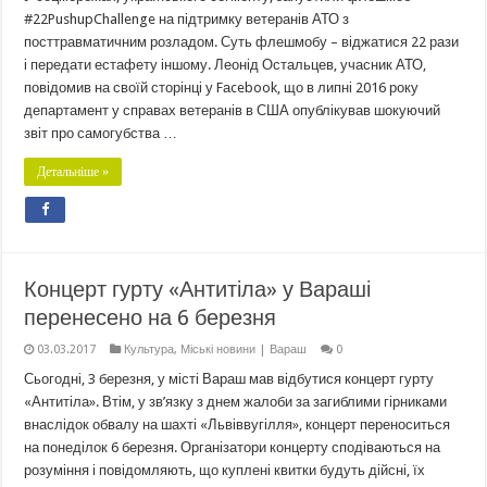
#22PushupChallenge на підтримку ветеранів АТО з
посттравматичним розладом. Суть флешмобу – віджатися 22 рази
і передати естафету іншому. Леонід Остальцев, учасник АТО,
повідомив на своїй сторінці у Fаcebook, що в липні 2016 року
департамент у справах ветеранів в США опублікував шокуючий
звіт про самогубства …
Детальніше »
Концерт гурту «Антитіла» у Вараші
перенесено на 6 березня
03.03.2017
Культура
,
Міські новини | Вараш
0
Сьогодні, 3 березня, у місті Вараш мав відбутися концерт гурту
«Антитіла». Втім, у зв’язку з днем жалоби за загиблими гірниками
внаслідок обвалу на шахті «Львіввугілля», концерт переноситься
на понеділок 6 березня. Організатори концерту сподіваються на
розуміння і повідомляють, що куплені квитки будуть дійсні, їх