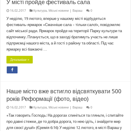
У місті пройде фестиваль сала
16.02.2017
Культура
,
Міські новини | Вараш
0
У неділю, 19 лютого, вперше у нашому місті відбудеться
фестиваль-ярмарок «Смачніше сала – тільки сало!», повідомляє
сайт міської ради. Ярмарок пройде на території Парку культури та
відпочинку. Планується, що в заході братимуть участь не лише
підприємці нашого міста, а й гості з району та області. Під час
ярмарку всі бажаючі …
Детальніше »
Наше місто вже встигло відсвяткувати 500
років Реформації (фото, відео)
16.02.2017
Культура
,
Міські новини | Вараш
0
«Так говорить Господь: На дорогах спиніться та гляньте, і спитайте
про давні стежки, де то добра дорога, то нею ідіть, і знайдете мир
для своєї душі!» (Єремія 6:16) У неділю 12 лютого, в місті Вараш у