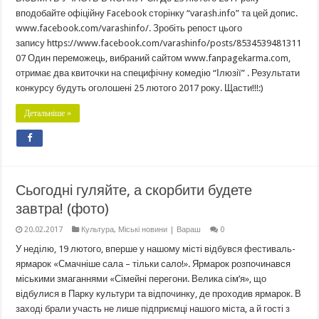
вподобайте офіційну Facebook сторінку “varash.info” та цей допис.
www.facebook.com/varashinfo/. Зробіть репост цього
запису https://www.facebook.com/varashinfo/posts/8534539481311
07 Один переможець, вибраний сайтом www.fanpagekarma.com,
отримає два квиточки на специфічну комедію “Ілюзії” . Результати
конкурсу будуть оголошені 25 лютого 2017 року. Щасти!!!:)
Детальніше »
Сьогодні гуляйте, а скорбити будете
завтра! (фото)
20.02.2017
Культура
,
Міські новини | Вараш
0
У неділю, 19 лютого, вперше у нашому місті відбувся фестиваль-
ярмарок «Смачніше сала – тільки сало!». Ярмарок розпочинався
міськими змаганнями «Сімейні перегони. Велика сім’я», що
відбулися в Парку культури та відпочинку, де проходив ярмарок. В
заході брали участь не лише підприємці нашого міста, а й гості з