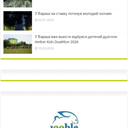
У Вараші на ставку потонув молодий чоловік
02.07.2026
У Вараші вже вшосте відбувся дитячий дуатлон
Amber Kids Duathlon 2026
10.06.2026