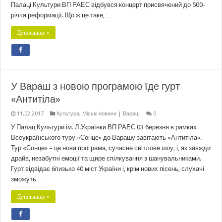
Палаці Культури ВП РАЕС відбувся концерт присвячений до 500-
річчя реформації. Що ж це таке, …
Детальніше »
У Вараш з новою програмою їде гурт
«Антитіла»
11.02.2017
Культура
,
Міські новини | Вараш
0
У Палац Культури ім. Л.Українки ВП РАЕС 03 березня в рамках
Всеукраїнського туру «Сонце» до Варашу завітають «Антитіла».
Тур «Сонце» – це нова програма, сучасне світлове шоу, і, як завжди
драйв, незабутні емоції та щире спілкування з шанувальниками.
Гурт відвідає близько 40 міст України і, крім нових пісень, слухачі
зможуть …
Детальніше »