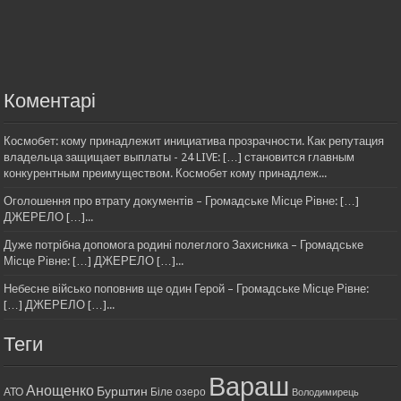
Коментарі
Космобет: кому принадлежит инициатива прозрачности. Как репутация
владельца защищает выплаты - 24 LIVE: […] становится главным
конкурентным преимуществом. Космобет кому принадлеж...
Оголошення про втрату документів – Громадське Місце Рівне: […]
ДЖЕРЕЛО […]...
Дуже потрібна допомога родині полеглого Захисника – Громадське
Місце Рівне: […] ДЖЕРЕЛО […]...
Небесне військо поповнив ще один Герой – Громадське Місце Рівне:
[…] ДЖЕРЕЛО […]...
Теги
Вараш
Анощенко
Бурштин
АТО
Біле озеро
Володимирець