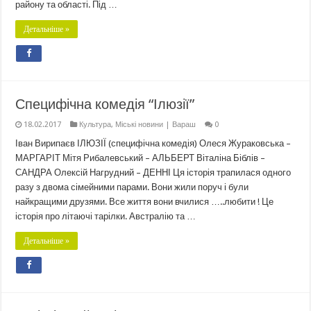
району та області. Під …
Детальніше »
Специфічна комедія “Ілюзії”
18.02.2017
Культура
,
Міські новини | Вараш
0
Іван Вирипаєв ІЛЮЗІЇ (специфічна комедія) Олеся Жураковська –
МАРГАРІТ Мітя Рибалевський – АЛЬБЕРТ Віталіна Біблів –
САНДРА Олексій Нагрудний – ДЕННІ Ця історія трапилася одного
разу з двома сімейними парами. Вони жили поруч і були
найкращими друзями. Все життя вони вчилися …..любити ! Це
історія про літаючі тарілки. Австралію та …
Детальніше »