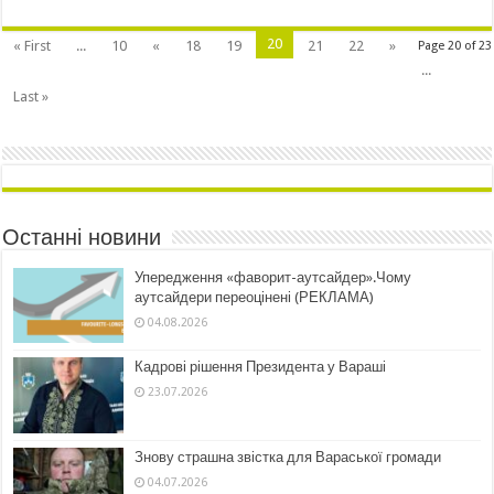
20
« First
...
10
«
18
19
21
22
»
Page 20 of 23
...
Last »
Останні новини
Упередження «фаворит-аутсайдер».Чому
аутсайдери переоцінені (РЕКЛАМА)
04.08.2026
Кадрові рішення Президента у Вараші
23.07.2026
Знову страшна звістка для Вараської громади
04.07.2026