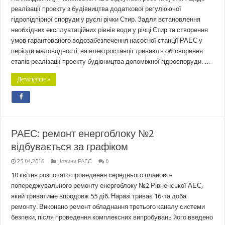
реалізації проекту з будівництва додаткової регулюючої
гідропідпірної споруди у руслі річки Стир. Задля встановлення
необхідних експлуатаційних рівнів води у річці Стир та створення
умов гарантованого водозабезпечення насосної станції РАЕС у
періоди маловодності, на електростанції тривають обговорення
етапів реалізації проекту будівництва допоміжної гідроспоруди. …
Детальніше »
РАЕС: ремонт енергоблоку №2
відбувається за графіком
25.04.2016
Новини РАЕС
0
10 квітня розпочато проведення середнього планово-
попереджувального ремонту енергоблоку №2 Рівненської АЕС,
який триватиме впродовж 55 діб. Наразі триває 16-та доба
ремонту. Виконано ремонт обладнання третього каналу системи
безпеки, після проведення комплексних випробувань його введено