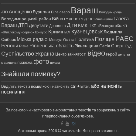
Вараш
Анощенко
Бурштин
АТО
Біле озеро
Володимирець
Газета
Війна
Володимирецький район
ГУ ДСНС
ГУ ДСНС Рівненщини
Діти
Вараш
ДТП
Депутати
КМКП
Допомога
КП «Благоустрій»
КП
Кримінал
Кузнецовськ
Людмила
«Житлокомунсервіс»
Конкурс
РАЕС
Поліція
Міська рада
Політика
Скібчик
О. Мензул
Освіта
Регіони
Рівненська область
Спорт
Рівненщина
Сесія
Рівне
Суд
відео
Суспільство
Україна
герой
Центр зайнятості
депутат
фото
пожежа
медицина
школа
Знайшли помилку?
або натисніть
Виділіть текст з помилкою і натисніть Ctrl + Enter,
посилання
За повного чи часткового використання текстів та зображень з сайту
гіперпосилання обов'язкове.
Авторські права 2026 © varash.info Всі права захищені.