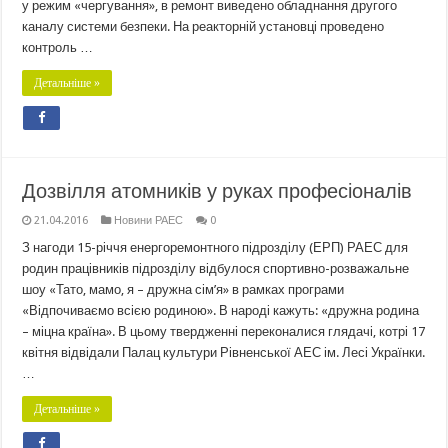
у режим «чергування», в ремонт виведено обладнання другого
каналу системи безпеки. На реакторній установці проведено
контроль …
Детальніше »
Дозвілля атомників у руках професіоналів
21.04.2016
Новини РАЕС
0
З нагоди 15-річчя енергоремонтного підрозділу (ЕРП) РАЕС для
родин працівників підрозділу відбулося спортивно-розважальне
шоу «Тато, мамо, я – дружна сім’я» в рамках програми
«Відпочиваємо всією родиною». В народі кажуть: «дружна родина
– міцна країна». В цьому твердженні переконалися глядачі, котрі 17
квітня відвідали Палац культури Рівненської АЕС ім. Лесі Українки.
…
Детальніше »