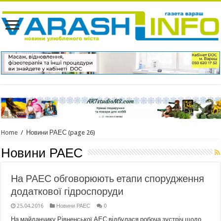
Home
/
Новини РАЕС
(page 26)
Новини РАЕС
На РАЕС обговорюють етапи спорудження
додаткової гідроспоруди
25.04.2016
Новини РАЕС
0
На майданчику Рівненської АЕС відбулася робоча зустріч щодо