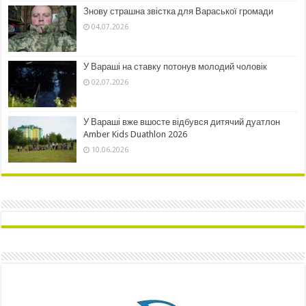
Знову страшна звістка для Вараської громади
04.07.2026
У Вараші на ставку потонув молодий чоловік
02.07.2026
У Вараші вже вшосте відбувся дитячий дуатлон
Amber Kids Duathlon 2026
10.06.2026