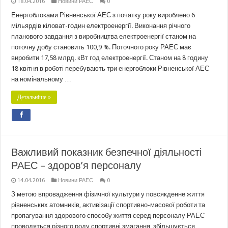
18.04.2016
Новини РАЕС
0
Енергоблоками Рівненської АЕС з початку року вироблено 6
мільярдів кіловат-годин електроенергії. Виконання річного
планового завдання з виробництва електроенергії станом на
поточну добу становить 100,9 %. Поточного року РАЕС має
виробити 17,58 млрд. кВт год електроенергії. Станом на 8 годину
18 квітня в роботі перебувають три енергоблоки Рівненської АЕС
на номінальному …
Детальніше »
Важливий показник безпечної діяльності
РАЕС – здоров’я персоналу
14.04.2016
Новини РАЕС
0
З метою впровадження фізичної культури у повсякденне життя
рівненських атомників, активізації спортивно-масової роботи та
пропагування здорового способу життя серед персоналу РАЕС
проводяться різного роду спортивні змагання, збільшується