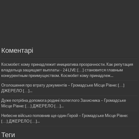
Коментарі
Космобет: кому принадлежит инициатива прозрачности. Как репутация
владельца защищает выплаты - 24 LIVE: […] становится главным
конкурентным преимуществом. Космобет кому принадлеж...
Оголошення про втрату документів – Громадське Місце Рівне: […]
ДЖЕРЕЛО […]...
Дуже потрібна допомога родині полеглого Захисника – Громадське
Місце Рівне: […] ДЖЕРЕЛО […]...
Небесне військо поповнив ще один Герой – Громадське Місце Рівне:
[…] ДЖЕРЕЛО […]...
Теги