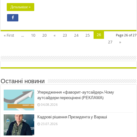
Детальніше »
26
« First
...
10
20
«
23
24
25
Page 26 of 27
27
»
Останні новини
Упередження «фаворит-аутсайдер».Чому
аутсайдери переоцінені (РЕКЛАМА)
04.08.2026
Кадрові рішення Президента у Вараші
23.07.2026