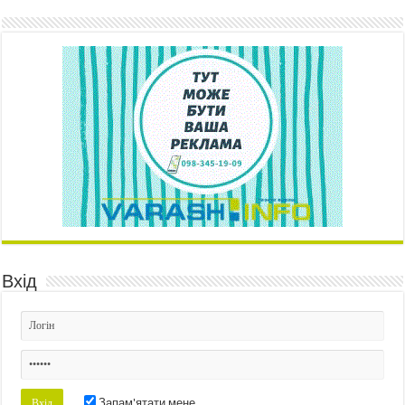
Вхід
Запам'ятати мене